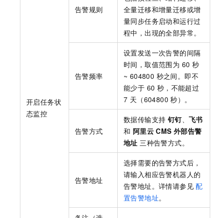
告警规则
全量迁移和增量迁移或增
量同步任务启动和运行过
程中，出现的全部异常。
设置发送一次告警的间隔
时间，取值范围为 60 秒
告警频率
~ 604800 秒之间。即不
能少于 60 秒，不能超过
7 天（604800 秒）。
开启任务状
态监控
数据传输支持
钉钉
、
飞书
告警方式
和
阿里云 CMS 外部告警
地址
三种告警方式。
选择需要的告警方式后，
请输入相应告警机器人的
告警地址
告警地址。详情请参见
配
置告警地址
。
备注（选