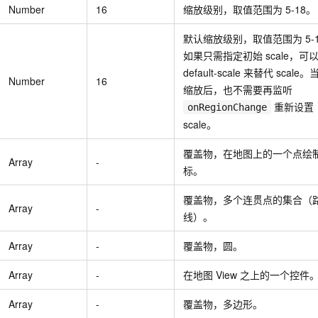
一个 AI 助手
即刻拥有 DeepSeek-R1 满血版
超强辅助，Bol
Number
16
缩放级别，取值范围为 5-18。
在企业官网、通讯软件中为客户提供 AI 客服
多种方案随心选，轻松解锁专属 DeepSeek
默认缩放级别，取值范围为 5-
如果只需指定初始
scale，可
default-scale 来替代 scale
Number
16
缩放后，也不需要再监听
重新设置
onRegionChange
scale。
覆盖物，在地图上的一个点绘
Array
-
标。
覆盖物，多个连贯点的集合（
Array
-
线）。
Array
-
覆盖物，圆。
Array
-
在地图
View
之上的一个控件
Array
-
覆盖物，多边形。