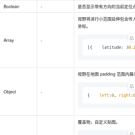
Boolean
-
是否显示带有方向的当前定位
视野将进行小范围延伸包含传
坐标。
Array
-
[{    latitude: 
30.
视野在地图 padding 范围内
Object
-
{    
left
:
0
, 
right
:
覆盖物，自定义贴图。