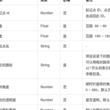
标记点 ID，点
记点
id
Number
否
会返回此 ID。
度
Float
是
范围 -90 ~ 90
度
Float
是
范围 -180 ~ 18
注点名
String
否
-
项目目录下的图
可以用相对路径
示的图标
String
是
以'/'开头则表
序根目录。
顺时针旋转的角
转角度
Number
否
0 ~ 360，默认
注的透明度
Number
否
是否透明，默认
注图标宽度
Number
否
默认为图片的实