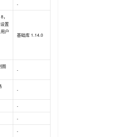
t.diy 一步搞定创意建站
构建大模型应用的安全防护体系
-
通过自然语言交互简化开发流程,全栈开发支持
通过阿里云安全产品对 AI 应用进行安全防护
18，
以设置
。当用户
基础库 1.14.0
制图
-
路
-
-
。
-
-