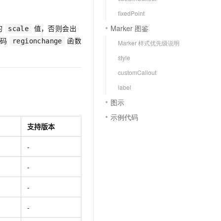
文戏情感细腻自然，动作戏激烈拳拳到肉，实现更强表演能力
支持中英文自由切换，具备更强的噪声鲁棒性
云聚AI 严选权益
SSL 证书
fixedPoint
，一键激活高效办公新体验
精选AI产品，从模型到应用全链提效
Marker 图鉴
的
值，否则会出
堡垒机
scale
AI 用量加速计划
代码
函数
应用
regionchange
Marker 样式优先级说明
防火墙
、识别商机，让客服更高效、服务更出色。
新老同享，达量后返
。
style
千问办公
主机安全
NEW
customCallout
的智能体编程平台
一站式AI生产力平台
label
AI 应用及服务市场
伶鹊
图示
企业级人与Agent协作平台，接入和调度多个数字员工
智能客服平台，对话机器人、对话分析、智能外呼
AI 应用
示例代码
大模型服务平台百炼 - 全妙
支持版本
大模型
应用创作平台
多模态内容创作工具，已接入 DeepSeek
-
自然语言处理
数据标注
-
机器学习
-
息提取
与 AI 智能体进行实时音视频通话
从文本、图片、视频中提取结构化的属性信息
构建支持视频理解的 AI 音视频实时通话应用
-