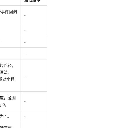
击事件回调
-
-
0
-
-
片路径，
写法，
-
示相对小程
度，范围
-
为 0。
为 1。
-
际宽度
-