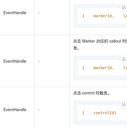
EventHandle
-
{    markerId,    l
点击
Marker
对应的
callout
时
发。
EventHandle
-
{    markerId,    l
点击
control
时触发。
EventHandle
-
{    controlId}