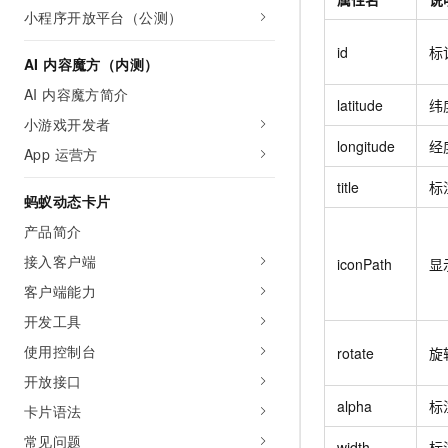
小程序开放平台（公测）
id
标
AI 内容魔方（内测）
AI 内容魔方简介
latitude
纬
小游戏开发者
longitude
经
App 运营方
title
标
蚂蚁动态卡片
产品简介
接入客户端
iconPath
显
客户端能力
开发工具
使用控制台
rotate
旋
开放接口
alpha
标
卡片语法
常见问题
width
标