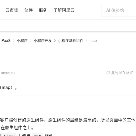
云市场
伙伴
服务
了解阿里云
AI 特惠
数据与 API
成为产品伙伴
企业增值服务
最佳实践
价格计算器
AI 场景体
基础软件
产品伙伴合
阿里云认证
市场活动
配置报价
大模型
PaaS
小程序
小程序开发
小程序基础组件
map
自助选配和估算价格
步到位
域名与网站
智启 AI 普惠权益
产品生态集成认证中心
企业支持计划
云上春晚
Qwen Audio：打造专属 AI 语音助手
千问官方 MaaS 平台，为开发者和 Agent 而生，新用户赠送 1 亿 + tokens 额度
云服务器 EC
一句话生成原生
AI Coding
阿里云Maa
2026 阿里云
为企业打
数据集
Windows
大模型认证
模型
NEW
NEW
格式还原
值低价云产品抢先购
提供智能易用的域名与建站服务
至高享 1亿+免费 tokens，加速 Al 应用落地
Qwen-Audio-3.0-Realtime 端到端实时语音角色扮演
安全可靠、弹
输入一句话想法,
智能编程，一键
产品生态伙伴
专家技术服务
云上奥运之旅
弹性计算合作
阿里云中企出
手机三要素
宝塔 Linux
全部认证
价格优势
开源旗舰模型
对象存储 OSS
即刻拥有 DeepSeek-V4-Pro
阿里云 OPC 创新助力计划
云数据库 RD
一键部署幻兽
AI 电商营销
产品生态伙伴工作台
企业增值服务台
云栖战略参考
云存储合作计
云栖大会
身份实名认证
CentOS
训练营
推动算力普惠，释放技术红利
的大模型服务
最高返9万
真正可用的 1M 上下文,一次完成代码全链路开发
轻松解锁专属 DeepSeek-V4-Pro
至高百万元 Token 补贴，加速一人公司成长
稳定、安全、高性价比、高性能的云存储服务
一键购买专属
从图文生成到
复制 MD 格式
 08:09:37
云上的中国
数据库合作计
活动全景
短信
Docker
图片和
自进化智能体
人工智能平台 PAI
5 分钟轻松部署专属 QwenPaw
Token Plan 模型订阅计划
Qoder
高效搭建 AI
AI 广告创作
企业成长
大模型
NEW
HOT
信息公告
map）。
看见新力量
云网络合作计
OCR 文字识别
JAVA
级电脑
越聪明
证享300元代金券
一站式AI开发、训练和推理服务
Qwen3.8-Max 首发尝鲜，限时加量 10 倍，夜间低至2折
从聊天伙伴进化为能主动干活的本地数字员工
面向真实软件
图文、视频一
Kimi-K3
HappyHors
NEW
魔搭 Mode
loud
服务实践
官网公告
Kimi 最新旗舰模型，长程编程与推理利器
让文字生成流
金融模力时刻
Salesforce O
版
发票查验
全能环境
Qoder CN
Claude Code + GStack 打造工程团队
千问办公，限时限量积分加倍
云原生数据库 P
低代码高效构
AI 建站
NEW
作计划
计划
创新中心
魔搭 ModelSc
健康状态
让AI从“聊天伙伴”进化为能干活的“数字员工”
覆盖公网/内网、递归/权威、移动APP等全场景解析服务
安装技能 GStack，拥有专属 AI 工程团队
你的AI工作搭子，覆盖日常办公高频场景
基于千问大模型等，支持代码智能生成、研发智能问答
0 代码专业建
客户案例
天气预报查询
操作系统
Deepseek-v4-pro
HappyHors
态合作计划
客户端创建的原生组件，原生组件的层级是最高的，所以页面中的其
态智能体模型
旗舰 MoE 大模型，百万上下文与顶尖推理能力
图生视频，流
Compute
同享
容器服务 Kubernetes 版 ACK
万小智 AI 建站低至 15元/月
云防火墙
AI 短剧/漫剧
快递物流查询
WordPress
成为服务伙
高校合作
法在原生组件之上。
式云数据仓库
点，立即开启云上创新
提供一站式管理容器应用的 K8s 服务
送.CN域名，送备案服务码
云原生的云上
AI助力短剧
GLM-5.2
Wan2.7-T
Ubuntu
中使用
组件。