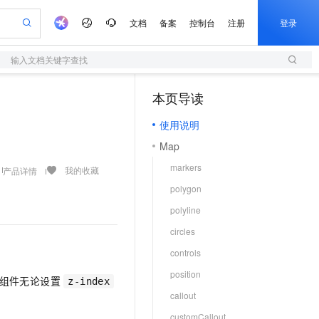
文档
备案
控制台
注册
登录
输入文档关键字查找
验
作计划
器
AI 活动
专业服务
服务伙伴合作计划
开发者社区
加入我们
服务平台百炼
阿里云 OPC 创新助力计划
本页导读
（0）
一站式生成采购清单，支持单品或批量购买
S
可编辑精美 PPT 文稿
S产品伙伴计划（繁花）
峰会
造的大模型服务与应用开发平台
轻量应用服务器
Agency Agents：拥有专属领域专家
AI 生产力先锋
Al MaaS 服务伙伴赋能合作
域名
博文
Careers
至高可申请百万元
使用说明
性可伸缩的云计算服务
 轻松生成专业的 PPT
开启高性价比 AI 编程新体验
先锋实践拓展 AI 生产力的边界
快速构建应用程序和网站，即刻迈出上云第一步
多领域专家智能体,一键组建 AI 虚拟交付团队
Token 补贴，五大权
计划
海大会
伙伴信用分合作计划
商标
问答
社会招聘
Map
益加速 OPC 成功
S
帕鲁游戏服务器
数字证书管理服务（原SSL证书）
HappyHorse 打造一站式影视创作平台
飞天发布时刻
HOT
划
备案
电子书
校园招聘
markers
联机服务器，轻松开启游戏
视频创作，一键激活电商全链路生产力
全托管，含MySQL、PostgreSQL、SQL Server、MariaDB多引擎
实现全站 HTTPS，呈现可信的 Web 访问
所见，即是所愿
可视化编排打通从文字构思到成片全链路闭环
我的收藏
产品详情
更多支持
划
公司注册
镜像站
polygon
视频生成
语音识别与合成
 智能体与工作流应用
短信服务
漫剧工坊：一站式动画创作平台
AI 实训营
合作伙伴培训与认证
polyline
划
上云迁移
的智能体编程平台
站生成，高效打造优质广告素材
通过阿里云百炼高效搭建AI应用,助力高效开发
快速生产连贯的高质量长漫剧
从基础到进阶，Agent 创客手把手教你
国内短信简单易用，安全可靠，秒级触达，全球覆盖200+国家和地区。
e-1.1-T2V
Qwen3-TTS-Flash
lScope
我要反馈
查询合作伙伴
circles
畅细腻的高质量视频
离线语音合成大模型，多语言方言自适应，低延迟高稳定
n Alibaba Cloud ISV 合作
代维服务
olarDB
建企业门户网站
大数据开发治理平台 DataWorks
10 分钟搭建微信、支付宝小程序
controls
创新加速
ope
登录合作伙伴管理后台
我要建议
站，无忧落地极速上线
以可视化方式快速构建移动和 PC 门户网站
100%兼容MySQL、PostgreSQL，兼容Oracle，支持集中和分布式
高效部署网站，快速应用到小程序
Data Agent 驱动的一站式 Data+AI 开发治理平台
e-1.1-I2V
Cosyvoice-V3-Flash
position
安全
他组件无论设置
畅自然，细节丰富
高表现力语音合成大模型，语音克隆听感自然
我要投诉
z-index
上云场景组合购
伴
callout
边界网络安全防护产品
漫剧创作，剧本、分镜、视频高效生成
覆盖90%+业务场景，专享组合折扣价
2V
VPN
Fun-ASR
customCallout