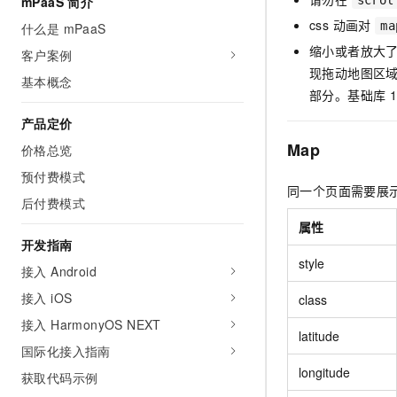
mPaaS 简介
scrol
AI 产品 免费试用
网络
安全
云开发大赛
css 动画对
Tableau 订阅
ma
什么是 mPaaS
1亿+ 大模型 tokens 和 
缩小或者放大
可观测
入门学习赛
客户案例
中间件
AI空中课堂在线直播课
140+云产品 免费试用
现拖动地图区
大模型服务
基本概念
上云与迁云
产品新客免费试用，最长1
数据库
部分。基础库 1
生态解决方案
千问AI平台-Token Plan
企业出海
产品定价
大模型ACA认证体验
大数据计算
助力企业全员 AI 认知与能
行业生态解决方案
Map
价格总览
政企业务
媒体服务
千问AI平台-模型体验
预付费模式
开发者生态解决方案
在线体验全尺寸、多种模态
同一个页面需要展示
企业服务与云通信
后付费模式
AI 开发和 AI 应用解决
Happy 系列大模型
属性
域名与网站
开发指南
style
接入 Android
终端用户计算
接入 iOS
class
Serverless
大模型解决方案
接入 HarmonyOS NEXT
latitude
开发工具
国际化接入指南
快速部署 Dify，高效搭建 
longitude
获取代码示例
迁移与运维管理