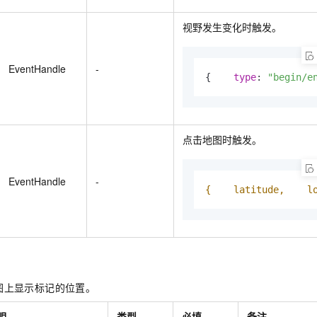
视野发生变化时触发。
EventHandle
-
{    
type
: 
"begin/e
点击地图时触发。
EventHandle
-
{    latitude,    l
图上显示标记的位置。
明
类型
必填
备注