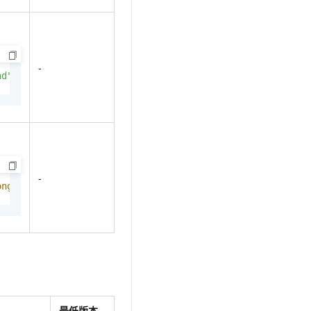
-
nd"
,    latitude,    longitude,    scale}
-
ongitude,}
最低版本