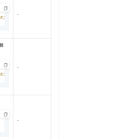
-
atitude,    longitude,}
触
-
atitude,    longitude,}
-