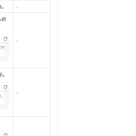
点。
-
入的
-
279383
,    longitude: 
120.131441
,}]
展示。
-
0
,    
top
:
0
, 
bottom
:
0
}