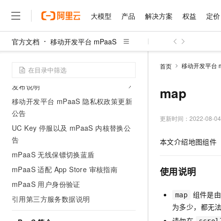
大模型
产品
解决方案
权益
定价
官方文档
移动开发平台 mPaaS
大模型
产品
解决方案
权益
定价
云市场
伙伴
服务
了解阿里云
精选产品
精选解决方案
普惠上云
产品定价
精选商城
成为销售伙伴
售前咨询
为什么选择阿里云
动态和公告
千问AI平台
移动开发平台 m
首页
了解云产品的定价详情
3 个月免费试用操作指引
大模型服务平台百炼
睿译宝，AI翻译排版一
普惠上云 官方力荐
分销伙伴
在线服务
网站建设
什么是云计算
大
发布说明
大模型服务与应用平台
上传文档即自动完成翻译和
云服务器38元/年起，超
map
咨询伙伴
多端小程序
技术领先
云上成本管理
移动开发平台 mPaaS 隐私权政策更新
售后服务
千问大模型
GLM-5.2：长任务时代
官方推荐返现计划
大模型
大模型
精选产品
精选解决方案
Salesforce 国际版订阅
稳定可靠
公告
管理和优化成本
多元化、高性能、安全可靠
推荐新用户得奖励，单订单
更新时间：
2022-08-04
销售伙伴合作计划
自助服务
UC Key 停服以及 mPaaS 内核替换公
友盟天域
安全合规
人工智能与机器学习
AI
文本生成
无影云电脑
Hermes Agent，打造
云工开物
告
本文介绍地图组件（
无影生态合作计划
在线服务
观测云
分析师报告
随时随地安全接入的云上超
自主进化，持久记忆，越用
高校专属算力普惠，学生认
计算
互联网应用开发
Qwen3.8-Max
HOT
mPaaS 无线保镖切换蓝盾
Salesforce On Alibaba C
工单服务
智能体时代全能旗舰模型
Tuya 物联网平台阿里云
研究报告与白皮书
云解析DNS
快速拥有专属 OpenClaw
mPaaS 适配 App Store 审核指南
Consulting Partner 合
使用说明
大数据
容器
免费试用
短信专区
蓝凌 OA
Qwen3.7-Plus
mPaaS 用户身份验证
AI 大模型销售与服务生
现代化应用
存储
天池大赛
组件是由
能看、能想、能动手的多模
map
云原生大数据计算服务 Max
解决方案免费试用 新老
引用第三方服务数据说明
电子合同
为多少，都无
面向分析的企业级SaaS模
最高领取价值200元试用
安全
网络与CDN
AI 算法大赛
Qwen3-VL-Plus
畅捷通
请勿在