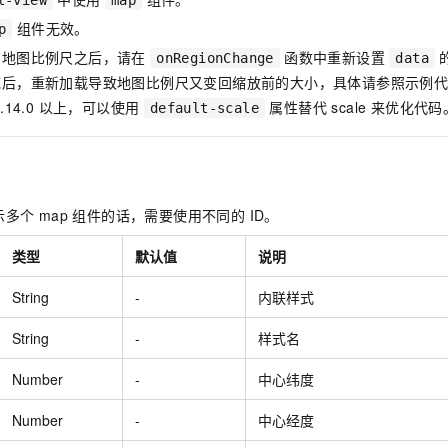
l-view
map
服务生态伙伴
视觉 Coding、空间感知、多模态思考等全面升级
1M上下文，专为长程任务能力而生
云工开物
企业应用
Night Plan 支持 Qwen 3.8-Max
AI 办公
NEW
组件无效。
Red Hat
p
30+ 款产品免费体验
夜间 5 折，Qwen/Meoo/TokenPlan 客户专享
AI智能应用
科研合作
了地图比例尺之后，请在
函数中重新设置
ERP
onRegionChange
data
堂（旗舰版）
SUSE
智能客服
域后，重新加载导致地图比例尺又变回缩放前的大小，具体请参照示例
AI 应用构建
大模型原生
CRM
2个月
自动承接线索
.14.0 以上，可以使用
属性替代 scale 来优化代码
default-scale
建站小程序
Qoder
大模型服务平台百炼-应用模版
OA 办公系统
HOT
NEW
面向真实软件
个人版上线、团队版降价；千问3.8-Max首发发尝鲜
丰富多元化的应用模版和解决方案
力提升
财税管理
模板建站
万有无界
大模型服务平台百炼-智能体
400电话
定制建站
的模型效果
灵活可视化地构建企业级 Agent
多个 map 组件的话，需要使用不同的 ID。
方案
广告营销
模板小程序
秒悟
人工智能平台 PAI
类型
默认值
说明
定制小程序
云端极速 AI 
新一代 AI 视频生成模型，深度适配广告营销等场景
AI Native 的算法工程平台，一站式完成建模、训练、推理服务部署
String
-
内联样式
APP 开发
String
-
样式名
建站系统
Number
-
中心纬度
AI 应用
10分钟微调：让0.6B模型媲美235B模型
多模态数据信
依托云原生高可用架构,实现Dify私有化部署
用1%尺寸在特定领域达到大模型90%以上效果
Number
-
中心经度