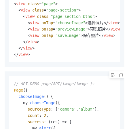
<
view
class
=
"page"
>
<
view
class
=
"page-section"
>
<
view
class
=
"page-section-btns"
>
<
view
onTap
=
"chooseImage"
>
选择照片
</
view
>
<
view
onTap
=
"previewImage"
>
预览照片
</
view
>
<
view
onTap
=
"saveImage"
>
保存照片
</
view
>
</
view
>
</
view
>
</
view
>
// API-DEMO page/API/image/image.js
Page
({

chooseImage
(
) {

    my.
chooseImage
({

sourceType
: [
'camera'
,
'album'
],

count
: 
2
,

success
: 
(
res
) =>
 {

        my.
alert
({
