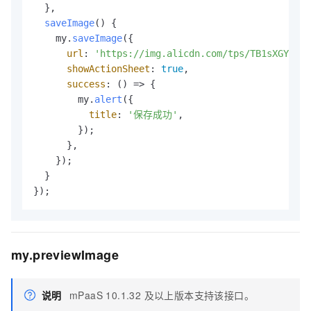
  },

saveImage
(
) {

    my.
saveImage
({

url
: 
'https://img.alicdn.com/tps/TB1sXGYIFXX
showActionSheet
: 
true
,

success
: 
() =>
 {

        my.
alert
({

title
: 
'保存成功'
,

        });

      },

    });

  }

});
my.previewImage
说明
mPaaS 10.1.32 及以上版本支持该接口。