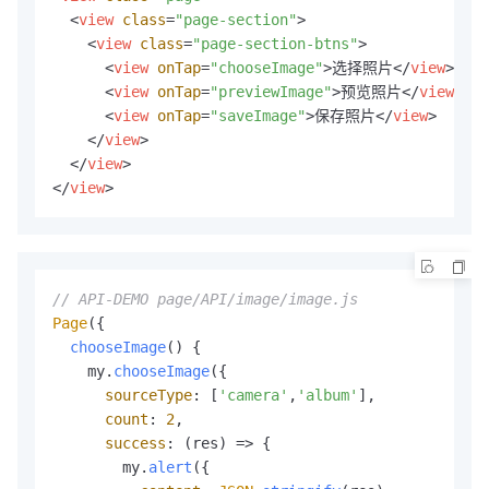
<
view
class
=
"page-section"
>
<
view
class
=
"page-section-btns"
>
<
view
onTap
=
"chooseImage"
>
选择照片
</
view
>
<
view
onTap
=
"previewImage"
>
预览照片
</
view
>
<
view
onTap
=
"saveImage"
>
保存照片
</
view
>
</
view
>
</
view
>
</
view
>
// API-DEMO page/API/image/image.js
Page
({

chooseImage
(
) {

    my.
chooseImage
({

sourceType
: [
'camera'
,
'album'
],

count
: 
2
,

success
: 
(
res
) =>
 {

        my.
alert
({
