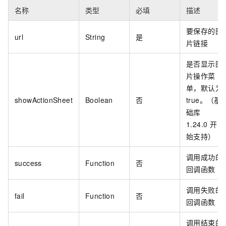
名称
类型
必填
描述
要保存的图
url
String
是
片链接
是否显示图
片操作菜
单，默认为
showActionSheet
Boolean
否
true。（基
础库
1.24.0 开
始支持）
调用成功的
success
Function
否
回调函数
调用失败的
fail
Function
否
回调函数
调用结束的