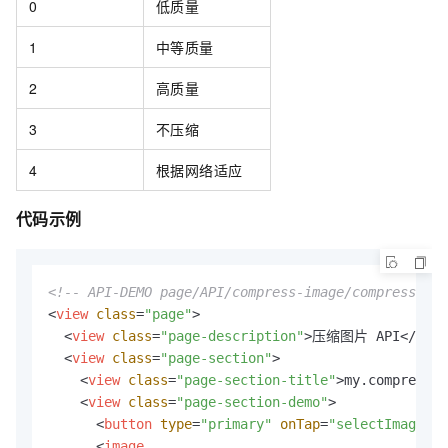
0
低质量
1
中等质量
2
高质量
3
不压缩
4
根据网络适应
代码示例
<!-- API-DEMO page/API/compress-image/compress-ima
<
view
class
=
"page"
>
<
view
class
=
"page-description"
>
压缩图片 API
</
view
<
view
class
=
"page-section"
>
<
view
class
=
"page-section-title"
>
my.compressIm
<
view
class
=
"page-section-demo"
>
<
button
type
=
"primary"
onTap
=
"selectImage"
h
<
image