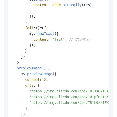
content
: 
JSON
.
stringify
(res),

        });

      },

fail
:
()=>
{

        my.
showToast
({

content
: 
'fail'
, 
// 文字内容
        });

      }

    })

  },

previewImage
(
) {

    my.
previewImage
({

current
: 
2
,

urls
: [

'https://img.alicdn.com/tps/TB1sXGYIFXXXXc
'https://img.alicdn.com/tps/TB1pfG4IFXXXXc
'https://img.alicdn.com/tps/TB1h9xxIFXXXXb
      ],

    });
