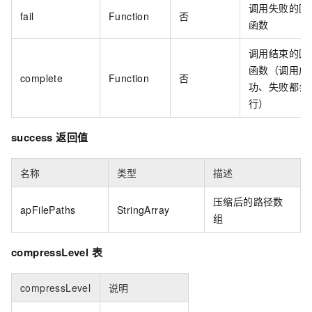
调用失败的回
fail
Function
否
函数
调用结束的回
函数（调用成
complete
Function
否
功、失败都会
行）
success 返回值
名称
类型
描述
压缩后的路径数
apFilePaths
StringArray
组
compressLevel 表
compressLevel
说明