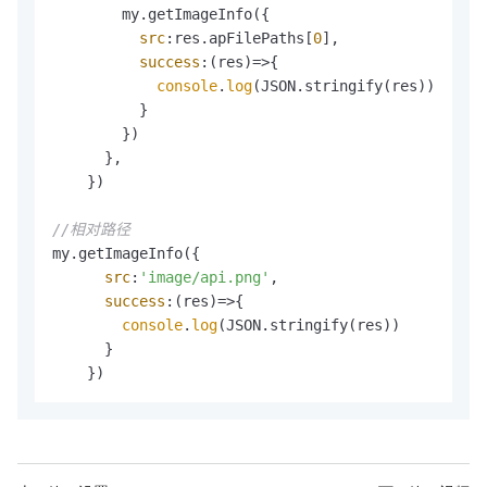
        my.getImageInfo({

src
:res.apFilePaths[
0
],

success
:
(
res
)=>
{

console
.
log
(JSON.stringify(res))

          }

        })

      },

    })

//相对路径
my.getImageInfo({

src
:
'image/api.png'
,

success
:
(
res
)=>
{

console
.
log
(JSON.stringify(res))

      }

    })