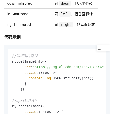
down-mirrored
同
，但水平翻转
down
left-mirrored
同
，但垂直翻转
left
right-mirrored
同
，但垂直翻转
right
代码示例
//网络图片路径
my.getImageInfo({

src
:
'https://img.alicdn.com/tps/TB1sXGYIFXXX
success
:
(
res
)=>
{

console
.
log
(JSON.stringify(res))

      }

    })

//apFilePath
my.chooseImage({

success
: 
(
res
) =>
 {
