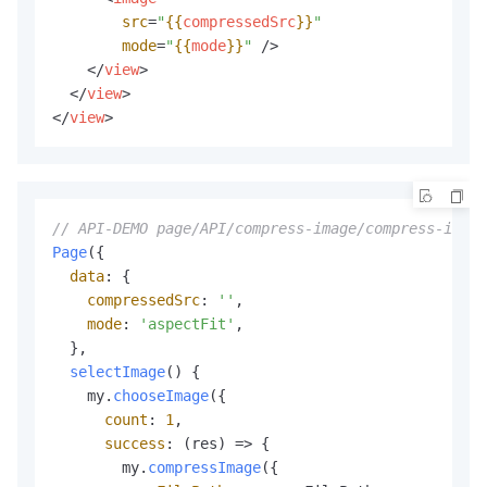
src
=
"
{{
compressedSrc
}}
"
mode
=
"
{{
mode
}}
"
 />
</
view
>
</
view
>
</
view
>
// API-DEMO page/API/compress-image/compress-image
Page
({

data
: {

compressedSrc
: 
''
,

mode
: 
'aspectFit'
,

  },

selectImage
() {

    my.
chooseImage
({

count
: 
1
,

success
: (res) => {

        my.
compressImage
({
