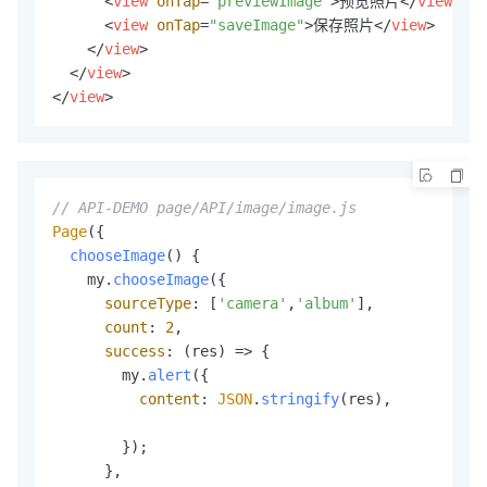
<
view
onTap
=
"previewImage"
>
预览照片
</
view
>
<
view
onTap
=
"saveImage"
>
保存照片
</
view
>
</
view
>
</
view
>
</
view
>
// API-DEMO page/API/image/image.js
Page
({

chooseImage
(
) {

    my.
chooseImage
({

sourceType
: [
'camera'
,
'album'
],

count
: 
2
,

success
: 
(
res
) =>
 {

        my.
alert
({

content
: 
JSON
.
stringify
(res),

        });

      },
