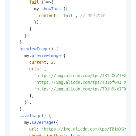
fail
:
()=>
{

        my.
showToast
({

content
: 
'fail'
, 
// 文字内容
        });

      }

    })

  },

previewImage
(
) {

    my.
previewImage
({

current
: 
2
,

urls
: [

'https://img.alicdn.com/tps/TB1sXGYIFXXXXc
'https://img.alicdn.com/tps/TB1pfG4IFXXXXc
'https://img.alicdn.com/tps/TB1h9xxIFXXXXb
      ],

    });

  },

saveImage
(
) {

    my.
saveImage
({

url
: 
'https://img.alicdn.com/tps/TB1sXGYIFXX
showActionSheet
: 
true
,
