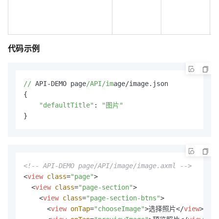
代码示例
//
 API-DEMO page
/API/im
age/image.json

{

"defaultTitle"
: 
"图片"
}
<!-- API-DEMO page/API/image/image.axml -->
<
view
class
=
"page"
>
<
view
class
=
"page-section"
>
<
view
class
=
"page-section-btns"
>
<
view
onTap
=
"chooseImage"
>
选择照片
</
view
>