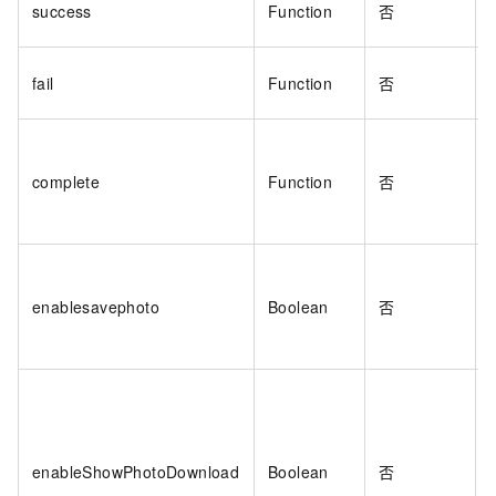
success
Function
否
fail
Function
否
complete
Function
否
enablesavephoto
Boolean
否
enableShowPhotoDownload
Boolean
否