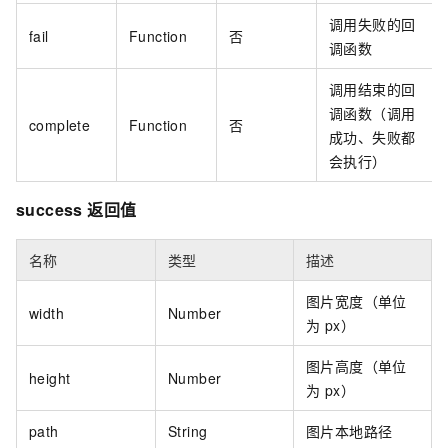
调用失败的回
fail
Function
否
调函数
调用结束的回
调函数（调用
complete
Function
否
成功、失败都
会执行）
success 返回值
名称
类型
描述
图片宽度（单位
width
Number
为 px）
图片高度（单位
height
Number
为 px）
path
String
图片本地路径