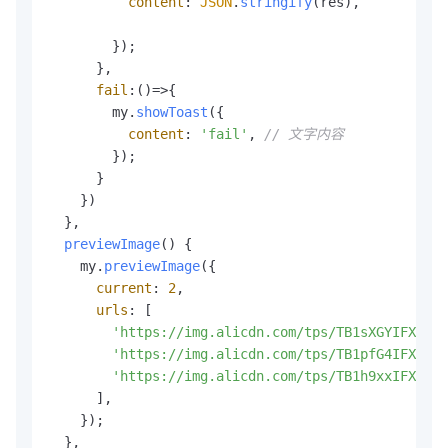
content
: 
JSON
.
stringify
(res),

        });

      },

fail
:
()=>
{

        my.
showToast
({

content
: 
'fail'
, 
// 文字内容
        });

      }

    })

  },

previewImage
(
) {

    my.
previewImage
({

current
: 
2
,

urls
: [

'https://img.alicdn.com/tps/TB1sXGYIFXXXXc
'https://img.alicdn.com/tps/TB1pfG4IFXXXXc
'https://img.alicdn.com/tps/TB1h9xxIFXXXXb
      ],

    });

  },
