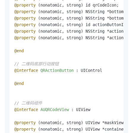
@property
 (nonatomic, strong) id qrCodeIcon;      
@property
@property
@property
 (nonatomic, strong) id actionButtonIcon;
@property
 (nonatomic, strong) NSString *actionButt
@property
 (nonatomic, strong) NSString *actionButt
@end
// 二维码底部行动按钮
@interface
QRActionButton 
: UIControl

@end
// 二维码组件
@interface
AUQRCodeView 
: UIView

@property
@property
 (nonatomic, strong) UIView *containerVie