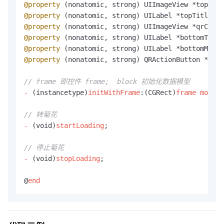
@property
 (nonatomic, strong) UIImageView *topLeft
@property
 (nonatomic, strong) UILabel *topTitleLab
@property
 (nonatomic, strong) UIImageView *qrCodeV
@property
 (nonatomic, strong) UILabel *bottomTitle
@property
 (nonatomic, strong) UILabel *bottomMessa
@property
 (nonatomic, strong) QRActionButton *acti
// frame 即控件 frame;  block 初始化数据模型
-
 (instancetype)
initWithFrame
:(CGRect)
frame
model
:
// 转菊花
-
 (void)
startLoading
;

// 停止菊花
-
 (void)
stopLoading
;

@
end