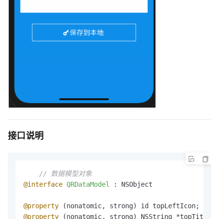
接口说明
// 数据模型对象
@interface
QRDataModel 
: NSObject

@property
 (nonatomic, strong) id topLeftIcon;     
@property
 (nonatomic, strong) NSString *topTitle; 