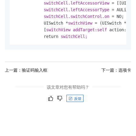
switchCell.leftAccessorView 
= [[UIImag
switchCell.leftAccessorType 
= AUListIt
switchCell.switchControl.on 
= NO;

            UISwitch *
switchView 
= (UISwitch *)
            [
switchView 
addTarget:self 
action:@sel
            return 
switchCell;
上一篇：
验证码输入框
下一篇：
选项卡
该文章对您有帮助吗？
反馈