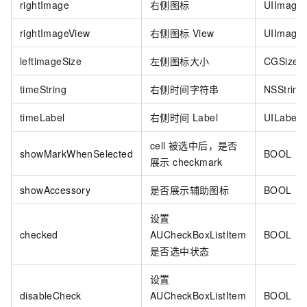
rightImage
右侧图标
UIImage
rightImageView
右侧图标 View
UIImage
leftimageSize
左侧图标大小
CGSize
timeString
右侧时间字符串
NSString
timeLabel
右侧时间 Label
UILabel
cell 被选中后，是否
showMarkWhenSelected
BOOL
展示 checkmark
showAccessory
是否展示辅助图标
BOOL
设置
checked
AUCheckBoxListItem
BOOL
是否选中状态
设置
disableCheck
AUCheckBoxListItem
BOOL