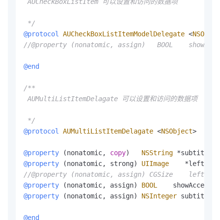
 AUCheckBoxListItem 可以设置和访问的数据项

 */
@protocol
AUCheckBoxListItemModelDelegate
<
NSObjec
//@property (nonatomic, assign)   BOOL    show
@end
/**

 AUMultiListItemDelagate 可以设置和访问的数据项

 */
@protocol
AUMultiListItemDelagate
<
NSObject
>
@property
 (nonatomic, 
copy
)   
NSString
*
subtitle; 
@property
 (nonatomic, strong) 
UIImage
*
leftImag
//@property (nonatomic, assign) CGSize    lefti
@property
 (nonatomic, assign) 
BOOL
    showAccessor
@property
 (nonatomic, assign) 
NSInteger
 subtitleLi
@end