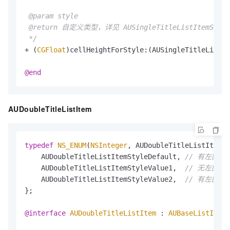
 @param style

 @return 自定义类型，详见 AUSingleTitleListItemStyle

 */
+ (
CGFloat
)cellHeightForStyle:(AUSingleTitleListIt
@end
AUDoubleTitleListItem
typedef
NS_ENUM
(
NSInteger
, AUDoubleTitleListItemSt
    AUDoubleTitleListItemStyleDefault, 
// 有左图，高
    AUDoubleTitleListItemStyleValue1,  
// 无左图，高
    AUDoubleTitleListItemStyleValue2,  
// 有左图，高
};

@interface
AUDoubleTitleListItem
 : 
AUBaseListItem
<