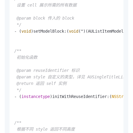
 设置 cell 展示所需的所有数据

 @param block 传入的 block

 */
- (
void
)setModelBlock:(
void
(^)(AUListItemModel<AUS
/**

 初始化函数

 @param reuseIdentifier 标识

 @param style 自定义的类型，详见 AUSingleTitleListIte
 @return 返回 self 实例

 */
- (
instancetype
)initWithReuseIdentifier:(
NSString
*
/**

 根据不同 style 返回不同高度
