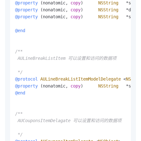
@property
 (nonatomic, 
copy
)      
NSString
*
subti
@property
 (nonatomic, 
copy
)      
NSString
*
descr
@property
 (nonatomic, 
copy
)      
NSString
*
subDe
@end
/**

 AULineBreakListItem 可以设置和访问的数据项

 */
@protocol
AULineBreakListItemModelDelegate
<
NSObje
@property
 (nonatomic, 
copy
)      
NSString
*
subti
@end
/**

 AUCouponsItemDelagate 可以设置和访问的数据项

 */