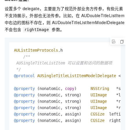
设置多个 delegate，主要是为了规范外部业务方传参，有些元素
不支持展示，外部也无法传参。比如，在 AUDoubleTitleListItem
中右边的图标不存在，则 AUDoubleTitleListItemModelDelegate
不会包含
参数。
rightImage
AUListItemProtocols
.h

/**

 AUSingleTitleListItem 可以设置和访问的数据项

 */
@protocol
AUSingleTitleListItemModelDelegate
<
NSOb
@property
 (nonatomic, 
copy
)      
NSString
*
subti
@property
 (nonatomic, strong)    
UIImage
*
leftI
@property
 (nonatomic, strong)    
UIImage
*
right
@property
 (nonatomic, strong)    
UIImage
*
right
@property
 (nonatomic, assign)    
CGSize
  leftimage
@property
 (nonatomic, assign)    
CGSize
  rightAssi