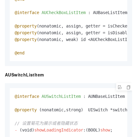
@interface
AUCheckBoxListItem 
: AUBaseListItem<AUC
@property
(nonatomic, assign, getter = isChecked) B
@property
(nonatomic, assign, getter = isDisableChe
@property
(nonatomic, weak) id <AUCheckBoxListItemD
@end
AUSwitchListItem
@interface
AUSwitchListItem 
: AUNBaseListItem

@property
 (nonatomic,strong)  UISwitch *switchCont
// 设置菊花为展示或者隐藏状态
-
 (void)
showLoadingIndicator
:(BOOL)
show
;
