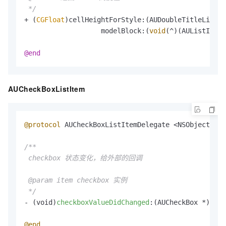
 */
+ (
CGFloat
)cellHeightForStyle:(AUDoubleTitleListIt
                   modelBlock:(
void
(^)(AUListItemM
@end
AUCheckBoxListItem
@protocol
 AUCheckBoxListItemDelegate <NSObject>

/**

 checkbox 状态变化，给外部的回调

 @param item checkbox 实例

 */
- (void)
checkboxValueDidChanged
:(AUCheckBox *)item
@end