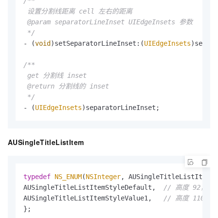
/**

 设置分割线距离 cell 左右的距离

 @param separatorLineInset UIEdgeInsets 参数

 */
- (
void
)setSeparatorLineInset:(
UIEdgeInsets
)separa
/**

 get 分割线 inset

 @return 分割线的 inset

 */
- (
UIEdgeInsets
)separatorLineInset;
AUSingleTitleListItem
typedef
NS_ENUM
(
NSInteger
, AUSingleTitleListItemSt
AUSingleTitleListItemStyleDefault,  
// 高度 92，图标
AUSingleTitleListItemStyleValue1,   
// 高度 110，图
};
