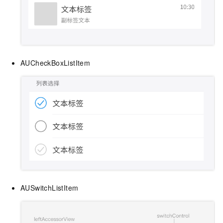
AUCheckBoxListItem
AUSwitchListItem