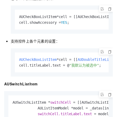
AUCheckBoxListItem*cell = [[AUCheckBoxListItem
cell.showAccessory =
YES
;
支持控件上各个元素的设置：
AUCheckBoxListItem
*cell = [[
AUDoubleTitleListI
cell.titleLabel.text = @
"我默认为被选中"
;
AUSwitchListItem
AUSwitchListItem *
switchCell 
= [[AUSwitchListItem 
            AUListItemModel *model = _datas[indexP
switchCell.titleLabel.text 
= model.tit