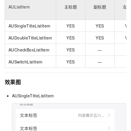
AUListItem
主标题
副标题
左
AUSingleTitleListItem
YES️
YES
YE
AUDoubleTitleListItem
YES️
YES
YE
AUCheckBoxListItem
YES️
—
—
AUSwitchListItem
YES️
—
—
效果图
AUSingleTitleListItem