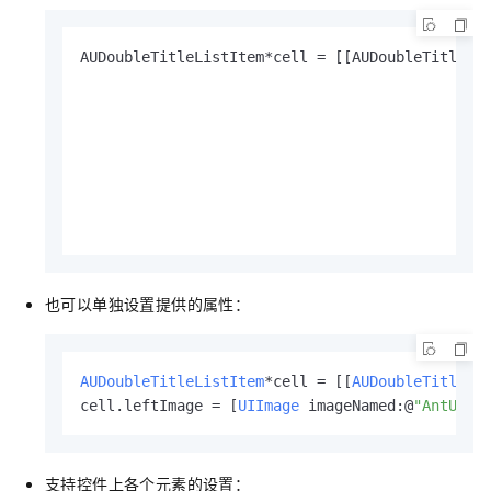
AUDoubleTitleListItem*cell = [[AUDoubleTitleLi
                                              
也可以单独设置提供的属性：
AUDoubleTitleListItem
*cell = [[
AUDoubleTitleLi
cell.leftImage = [
UIImage
 imageNamed:@
"AntUI.b
支持控件上各个元素的设置：