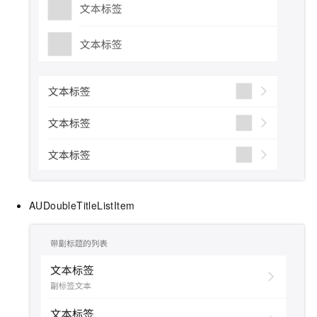
AUDoubleTitleListItem