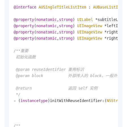
@interface
AUSingleTitleListItem
 : 
AUBaseListItem
@property
(
nonatomic
,
strong
) 
UILabel
@property
(
nonatomic
,
strong
) 
UIImageView
@property
(
nonatomic
,
strong
) 
UIImageView
@property
(
nonatomic
,
strong
) 
UIImageView
 *rightAssi
/**重要

 初始化函数

 @param reuseIdentifier 重用标识

 @param block           外部传入的 block，一般外部会在
 @return                返回 self 实例

 */
- (
instancetype
)initWithReuseIdentifier:(
NSString
*
/**
