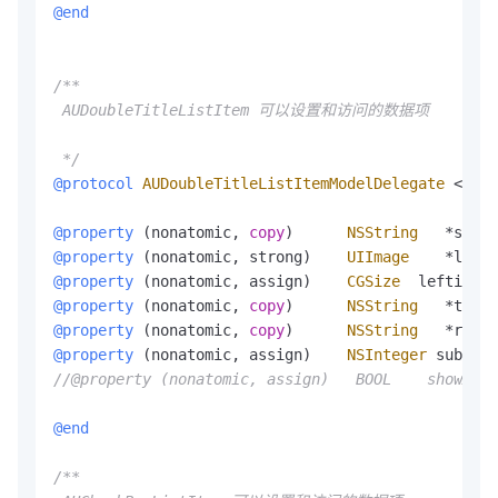
@end
/**

 AUDoubleTitleListItem 可以设置和访问的数据项

 */
@protocol
AUDoubleTitleListItemModelDelegate
<
NSOb
@property
 (nonatomic, 
copy
)      
NSString
*
subti
@property
 (nonatomic, strong)    
UIImage
*
leftI
@property
 (nonatomic, assign)    
CGSize
  leftimage
@property
 (nonatomic, 
copy
)      
NSString
*
timeS
@property
 (nonatomic, 
copy
)      
NSString
*
right
@property
 (nonatomic, assign)    
NSInteger
 subtitl
//@property (nonatomic, assign)   BOOL    show
@end
/**
