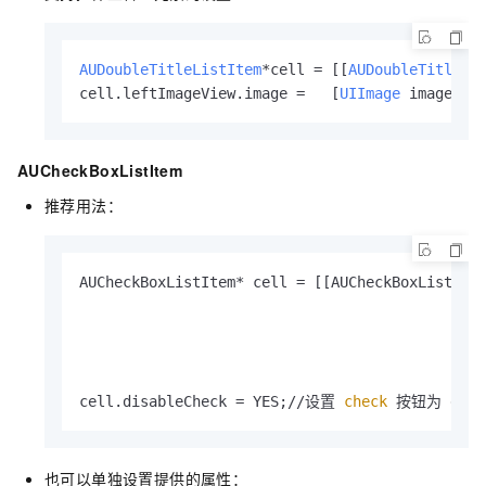
AUDoubleTitleListItem
*cell = [[
AUDoubleTitleLi
cell.leftImageView.image =   [
UIImage
 imageNam
AUCheckBoxListItem
推荐用法：
AUCheckBoxListItem* cell = [[AUCheckBoxListItem
                                              
                                               
                                           
                                               
cell.disableCheck = YES;//设置
 check 
按钮为 disa
也可以单独设置提供的属性：