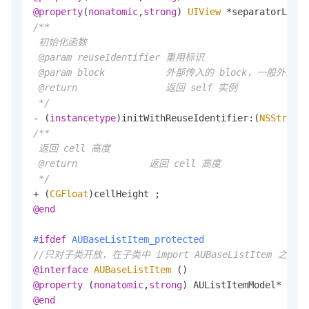
@property
(
nonatomic
,
strong
) 
UIView
/**

 初始化函数

 @param reuseIdentifier 重用标识

 @param block           外部传入的 block，一般外部会在
 @return                返回 self 实例

 */
- (
instancetype
)initWithReuseIdentifier:(
NSString
 
/**

 返回 cell 高度

 @return             返回 cell 高度

 */
+ (
CGFloat
@end
#
ifdef
 AUBaseListItem_protected
//只对子类开放，在子类中 import AUBaseListItem 之前，设置 
@interface
AUBaseListItem
 ()
@property
 (
nonatomic
,
strong
@end