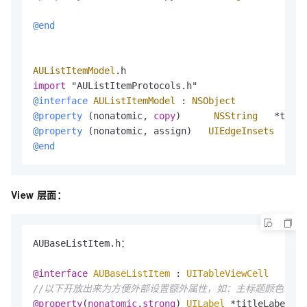
@end
AUListItemModel
import
@interface
AUListItemModel
 : 
NSObject
@property
 (nonatomic, 
copy
)      
NSString
*
title
@property
 (nonatomic, assign)   
UIEdgeInsets
    se
@end
View 层面：
AUBaseListItem.h：

@interface
AUBaseListItem
 : 
UITableViewCell
//以下开放出来为方便外部设置额外属性，如：主标题颜色
@property
(
nonatomic
,
strong
) 
UILabel