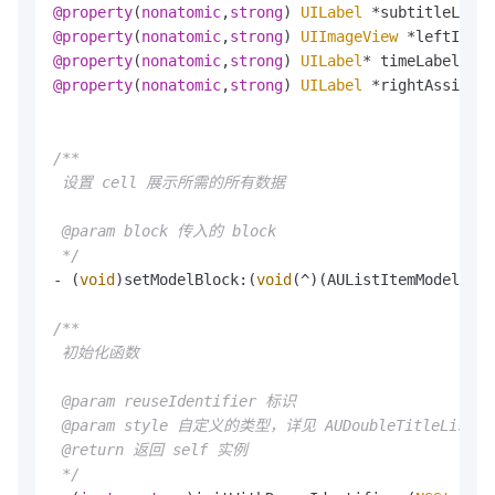
@property
(
nonatomic
,
strong
) 
UILabel
@property
(
nonatomic
,
strong
) 
UIImageView
@property
(
nonatomic
,
strong
) 
UILabel
@property
(
nonatomic
,
strong
) 
UILabel
 *rightAssistLa
/**

 设置 cell 展示所需的所有数据

 @param block 传入的 block

 */
- (
void
)setModelBlock:(
void
(^)(AUListItemModel<AUD
/**

 初始化函数

 @param reuseIdentifier 标识

 @param style 自定义的类型，详见 AUDoubleTitleListIte
 @return 返回 self 实例

 */