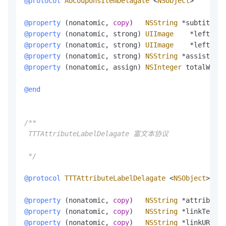
@protocol
AUCouponsItemDelagate
<
NSObject
>
@property
 (nonatomic, 
copy
)   
NSString
*
subtitle; 
@property
 (nonatomic, strong) 
UIImage
*
leftImag
@property
 (nonatomic, strong) 
UIImage
*
leftImag
@property
 (nonatomic, strong) 
NSString
*
assistDesc
@property
 (nonatomic, assign) 
NSInteger
 totalWidth
@end
/**

 TTTAttributeLabelDelagate 富文本协议

 */
@protocol
TTTAttributeLabelDelagate
<
NSObject
>
@property
 (nonatomic, 
copy
)   
NSString
*
attributeT
@property
 (nonatomic, 
copy
)   
NSString
*
linkText; 
@property
 (nonatomic, 
copy
)   
NSString
*
linkURL;  