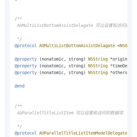
/**

 AUMultiListBottomAssistDelagate 可以设置和访问的数据
 */
@protocol
AUMultiListBottomAssistDelagate
<
NSObjec
@property
 (nonatomic, strong) 
NSString
*
originalTe
@property
 (nonatomic, strong) 
NSString
*
timeDesc; 
@property
 (nonatomic, strong) 
NSString
*
othersDesc
@end
/**

 AUParallelTitleListItem 可以设置和访问的数据项

 */
@protocol
AUParallelTitleListItemModelDelegate
<
NS