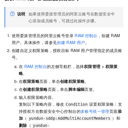
说明
如果使用委派管理员的阿里云账号在数据安全中
心添加成员账号，可跳过此操作步骤。
使用委派管理员的阿里云账号登录
RAM
控制台
，创建
RAM
用户。具体操作，请参见
创建
RAM
用户
。
创建自定义权限策略，授权目标
RAM
用户管理指定的成员账
号。
在
RAM
控制台
的左侧导航栏，选择
权限管理
>
权限策
略
。
在
权限策略
页面，单击
创建权限策略
。
在
创建权限策略
页面，单击
脚本编辑
页签。
输入权限策略内容。
复制以下策略内容，修改
设置权限策略：支
Condition
持授权方在数据安全中心控制台的
多账号统一管理
页面
添
加
（
）和
yundun-sddp:AddMultiAccountMembers
删除
（
yundun-