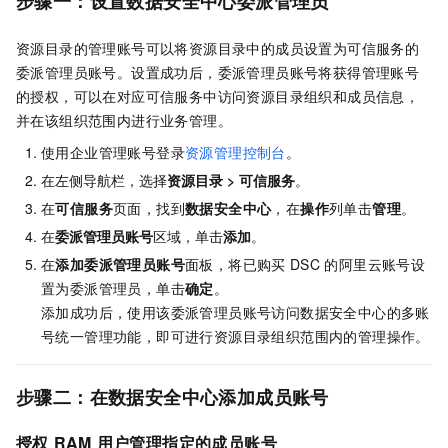
步骤一：设置数据安全中心委派管理员
资源目录的管理账号可以将资源目录中的成员设置为可信服务的
委派管理员账号。设置成功后，委派管理员账号将获得管理账号
的授权，可以在对应可信服务中访问资源目录组织和成员信息，
并在该组织范围内进行业务管理。
使用企业管理账号登录
资源管理控制台
。
在左侧导航栏，选择
资源目录
>
可信服务
。
在
可信服务
页面，找到
数据安全中心
，在
操作
列单击
管理
。
在
委派管理员账号
区域，单击
添加
。
在
添加委派管理员账号
面板，将已购买
DSC
的阿里云账号设
置为委派管理员，单击
确定
。
添加成功后，使用该委派管理员账号访问数据安全中心的多账
号统一管理功能，即可进行资源目录组织范围内的管理操作。
步骤二：在数据安全中心添加成员账号
授权
RAM
用户管理指定的成员账号