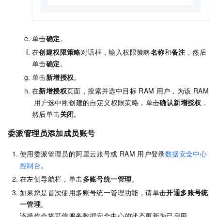
单击
确定
。
在
创建权限策略
对话框，输入权限策略
名称
和
备注
，然后
单击
确定
。
单击
新增授权
。
在
新增授权
页面，搜索并选中目标
RAM
用户，为该
RAM
用户选中刚创建的自定义权限策略，单击
确认新增授权
，
然后单击
关闭
。
委派管理员添加成员账号
使用委派管理员的阿里云账号或
RAM
用户
登录
数据安全中心
控制台
。
在左侧导航栏，单击
多账号统一管理
。
如果您是首次使用多账号统一管理功能，请单击
开通多账号统
一管理
。
该操作会将可信服务数据安全中心的状态更新为已启用。