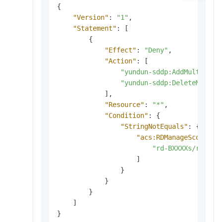
{
"Version"
:
"1"
,
"Statement"
:
[
{
"Effect"
:
"Deny"
,
"Action"
:
[
"yundun-sddp:AddMultiAcco
"yundun-sddp:DeleteMultiA
]
,
"Resource"
:
"*"
,
"Condition"
:
{
"StringNotEquals"
:
{
"acs:RDManageScope"
:
"rd-BXXXXs/r-cXXX
]
}
}
}
]
}