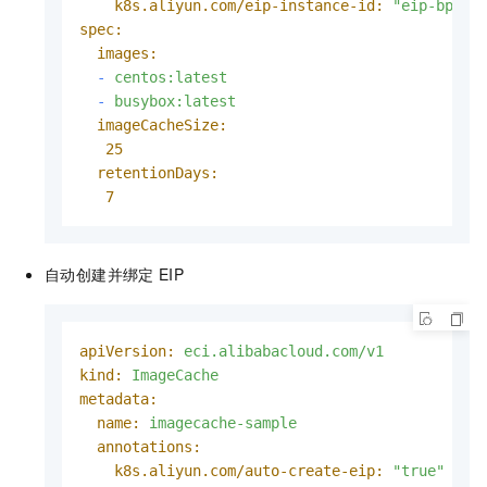
k8s.aliyun.com/eip-instance-id:
"eip-bp1q5
spec:
images:
-
centos:latest
-
busybox:latest
imageCacheSize:
25
retentionDays:
7
自动创建并绑定
EIP
apiVersion:
eci.alibabacloud.com/v1
kind:
ImageCache
metadata:
name:
imagecache-sample
annotations:
k8s.aliyun.com/auto-create-eip:
"true"