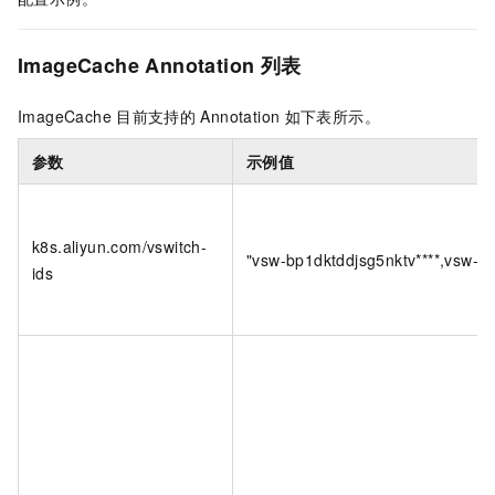
ImageCache Annotation
列表
ImageCache
目前支持的
Annotation
如下表所示。
参数
示例值
k8s.aliyun.com/vswitch-
"vsw-bp1dktddjsg5nktv****,vsw-b
ids