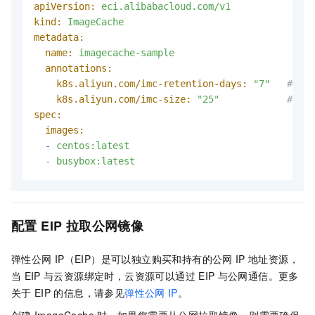
apiVersion:
eci.alibabacloud.com/v1
kind:
ImageCache
metadata:
name:
imagecache-sample
annotations:
k8s.aliyun.com/imc-retention-days:
"7"
# 设
k8s.aliyun.com/imc-size:
"25"
# 设
spec:
images:
-
centos:latest
-
busybox:latest
配置
EIP
拉取公网镜像
弹性公网
IP（EIP）是可以独立购买和持有的公网
IP
地址资源，
当
EIP
与云资源绑定时，云资源可以通过
EIP
与公网通信。更多
关于
EIP
的信息，请参见
弹性公网
IP
。
创建
ImageCache
时，如果您需要从公网拉取镜像，则需要确保