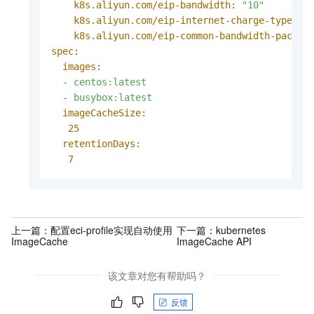
k8s.aliyun.com/eip-bandwidth:
"10"
k8s.aliyun.com/eip-internet-charge-type:
P
k8s.aliyun.com/eip-common-bandwidth-packag
spec:
images:
-
centos:latest
-
busybox:latest
imageCacheSize:
25
retentionDays:
7
上一篇：
配置eci-profile实现自动使用
下一篇：
kubernetes
ImageCache
ImageCache API
该文章对您有帮助吗？
反馈