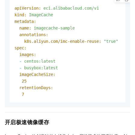
apiVersion:
eci.alibabacloud.com/v1
kind:
ImageCache
metadata:
name:
imagecache-sample
annotations:
k8s.aliyun.com/imc-enable-reuse:
"true"
# 
spec:
images:
-
centos:latest
-
busybox:latest
imageCacheSize:
25
retentionDays:
7
开启极速镜像缓存