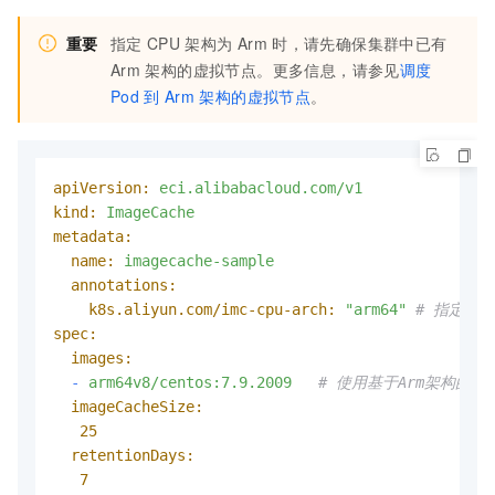
重要
指定
CPU
架构为
Arm
时，请先确保集群中已有
Arm
架构的虚拟节点。更多信息，请参见
调度
Pod
到
Arm
架构的虚拟节点
。
apiVersion:
eci.alibabacloud.com/v1
kind:
ImageCache
metadata:
name:
imagecache-sample
annotations:
k8s.aliyun.com/imc-cpu-arch:
"arm64"
# 指定CP
spec:
images:
-
arm64v8/centos:7.9.2009
# 使用基于Arm架构的容
imageCacheSize:
25
retentionDays:
7