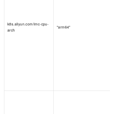
k8s.aliyun.com/imc-cpu-
"arm64"
arch