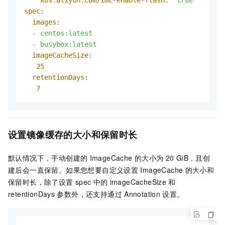
k8s.aliyun.com/imc-enable-flash:
"true"
# 
spec:
images:
-
centos:latest
-
busybox:latest
imageCacheSize:
25
retentionDays:
7
设置镜像缓存的大小和保留时长
默认情况下，手动创建的
ImageCache
的大小为
20 GiB，且创
建后会一直保留。如果您想要自定义设置
ImageCache
的大小和
保留时长，除了设置
spec
中的
imageCacheSize
和
retentionDays
参数外，还支持通过
Annotation
设置。