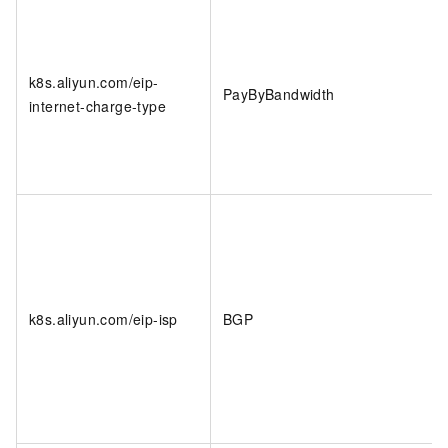
k8s.aliyun.com/eip-
PayByBandwidth
internet-charge-type
k8s.aliyun.com/eip-isp
BGP