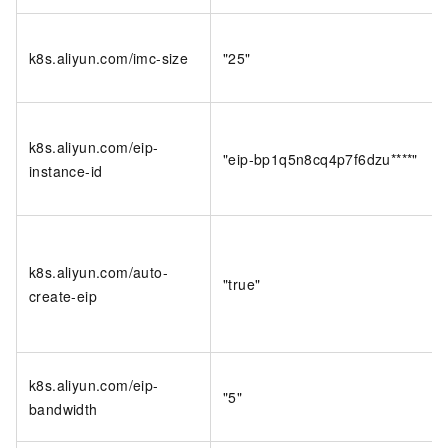
k8s.aliyun.com/imc-size
"25"
k8s.aliyun.com/eip-
"eip-bp1q5n8cq4p7f6dzu****"
instance-id
k8s.aliyun.com/auto-
"true"
create-eip
k8s.aliyun.com/eip-
"5"
bandwidth