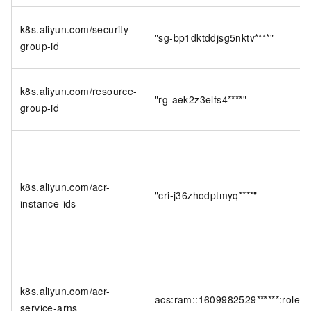
k8s.aliyun.com/security-
"sg-bp1dktddjsg5nktv****"
group-id
k8s.aliyun.com/resource-
"rg-aek2z3elfs4****"
group-id
k8s.aliyun.com/acr-
"cri-j36zhodptmyq****"
instance-ids
k8s.aliyun.com/acr-
acs:ram::1609982529******:role/
service-arns