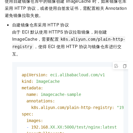
使用自建镜像仓库中的镜像创建
ImageCache
时，如果镜像仓库
采用
HTTP
协议，或者使用自签发证书，需配置相关
Annotation
避免镜像拉取失败。
自建镜像仓库采用
HTTP
协议
由于
ECI
默认使用
HTTPS
协议拉取镜像，则创建
ImageCache，需要配置
k8s.aliyun.com/plain-http-
，使得
ECI
使用
HTTP
协议与镜像仓库进行交
registry
互。
apiVersion:
eci.alibabacloud.com/v1
kind:
ImageCache
metadata:
name:
imagecache-sample
annotations:
k8s.aliyun.com/plain-http-registry:
"192.1
spec:
images:
-
192.168
.XX.XX:5000/test/nginx:latest