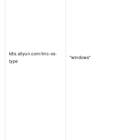
k8s.aliyun.com/imc-os-
"windows"
type