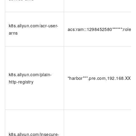
k8s.aliyun.com/acr-user-
acs:ram::1298452580******:role/ro
arns
k8s.aliyun.com/plain-
"harbor***.pre.com,192.168.XX.XX
http-registry
k8s.aliyun.com/insecure-