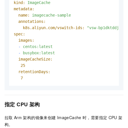
kind:
ImageCache
metadata:
name:
imagecache-sample
annotations:
k8s.aliyun.com/vswitch-ids:
"vsw-bp1dktddjsg5n
spec:
images:
-
centos:latest
-
busybox:latest
imageCacheSize:
25
retentionDays:
7
指定
CPU
架构
拉取
Arm
架构的镜像来创建
ImageCache
时，需要指定
CPU
架
构。