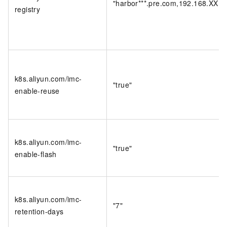
"harbor***.pre.com,192.168.XX.XX
registry
k8s.aliyun.com/imc-
"true"
enable-reuse
k8s.aliyun.com/imc-
"true"
enable-flash
k8s.aliyun.com/imc-
"7"
retention-days