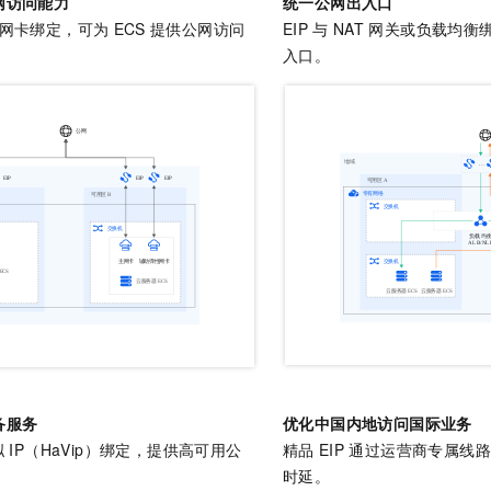
网访问能力
统一公网出入口
服务生态伙伴
视觉 Coding、空间感知、多模态思考等全面升级
1M上下文，专为长程任务能力而生
云工开物
企业应用
Night Plan 支持 Qwen 3.8-Max
AI 办公
NEW
网卡绑定，可为
ECS
提供公网访问
EIP
与
NAT
网关或负载均衡
Red Hat
30+ 款产品免费体验
夜间 5 折，Qwen/Meoo/TokenPlan 客户专享
AI智能应用
科研合作
入口。
ERP
堂（旗舰版）
SUSE
智能客服
AI 应用构建
大模型原生
CRM
2个月
自动承接线索
建站小程序
Qoder
大模型服务平台百炼-应用模版
OA 办公系统
HOT
NEW
面向真实软件
个人版上线、团队版降价；千问3.8-Max首发发尝鲜
丰富多元化的应用模版和解决方案
力提升
财税管理
模板建站
万有无界
大模型服务平台百炼-智能体
400电话
定制建站
的模型效果
灵活可视化地构建企业级 Agent
方案
广告营销
模板小程序
秒悟
人工智能平台 PAI
定制小程序
云端极速 AI 
新一代 AI 视频生成模型，深度适配广告营销等场景
AI Native 的算法工程平台，一站式完成建模、训练、推理服务部署
APP 开发
建站系统
备服务
优化中国内地访问国际业务
AI 应用
10分钟微调：让0.6B模型媲美235B模型
多模态数据信
拟
IP（HaVip）绑定，提供高可用公
精品
EIP
通过运营商专属线路
依托云原生高可用架构,实现Dify私有化部署
用1%尺寸在特定领域达到大模型90%以上效果
时延。