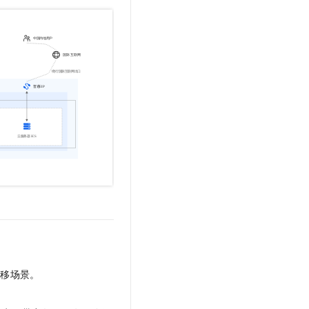
t.diy 一步搞定创意建站
构建大模型应用的安全防护体系
通过自然语言交互简化开发流程,全栈开发支持
通过阿里云安全产品对 AI 应用进行安全防护
转移场景。