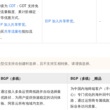
升级为
CDT
：CDT 支持免
费流量额度、累计阶梯定
价等优惠方式。
EIP 加入共享带宽
。
-
IP 加入共享带宽
。
购买
共享流量包
抵扣流
量。
类型仅支持在创建时选择，且不支持互相转换。请谨慎选择。
BGP（多线）
BGP（多线）_精品
为中国内地终端客户（不
通过接入多条运营商线路并自动选择最
心）专门优化的海外回中
优路径，为用户提供快速稳定的访问体
路，通过运营商专属线路
验。阿里云所有地域均支持。
际业务访问质量。