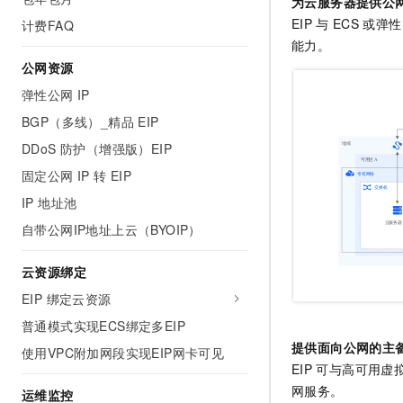
为云服务器提供公
AI 产品 免费试用
网络
安全
云开发大赛
EIP
与
ECS
或弹性
计费FAQ
Tableau 订阅
1亿+ 大模型 tokens 和 
能力。
可观测
入门学习赛
中间件
AI空中课堂在线直播课
公网资源
140+云产品 免费试用
大模型服务
上云与迁云
产品新客免费试用，最长1
数据库
弹性公网 IP
生态解决方案
千问AI平台-Token Plan
BGP（多线）_精品 EIP
企业出海
大模型ACA认证体验
大数据计算
助力企业全员 AI 认知与能
DDoS 防护（增强版）EIP
行业生态解决方案
政企业务
媒体服务
千问AI平台-模型体验
固定公网 IP 转 EIP
开发者生态解决方案
在线体验全尺寸、多种模态
IP 地址池
企业服务与云通信
AI 开发和 AI 应用解决
Happy 系列大模型
自带公网IP地址上云（BYOIP）
域名与网站
云资源绑定
终端用户计算
EIP 绑定云资源
Serverless
大模型解决方案
普通模式实现ECS绑定多EIP
提供面向公网的主
开发工具
使用VPC附加网段实现EIP网卡可见
快速部署 Dify，高效搭建 
EIP
可与高可用虚
迁移与运维管理
网服务。
运维监控