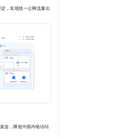
文戏情感细腻自然，动作戏激烈拳拳到肉，实现更强表演能力
支持中英文自由切换，具备更强的噪声鲁棒性
云聚AI 严选权益
SSL 证书
绑定，实现统一公网流量出
，一键激活高效办公新体验
精选AI产品，从模型到应用全链提效
堡垒机
AI 用量加速计划
应用
防火墙
、识别商机，让客服更高效、服务更出色。
新老同享，达量后返
千问办公
主机安全
NEW
的智能体编程平台
一站式AI生产力平台
AI 应用及服务市场
伶鹊
企业级人与Agent协作平台，接入和调度多个数字员工
智能客服平台，对话机器人、对话分析、智能外呼
AI 应用
大模型服务平台百炼 - 全妙
大模型
应用创作平台
多模态内容创作工具，已接入 DeepSeek
自然语言处理
数据标注
机器学习
息提取
与 AI 智能体进行实时音视频通话
直连，降低中国内地访问
从文本、图片、视频中提取结构化的属性信息
构建支持视频理解的 AI 音视频实时通话应用