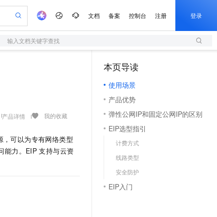
文档
备案
控制台
注册
登录
输入文档关键字查找
验
作计划
器
AI 活动
专业服务
服务伙伴合作计划
开发者社区
加入我们
服务平台百炼
阿里云 OPC 创新助力计划
本页导读
（1）
一站式生成采购清单，支持单品或批量购买
S
可编辑精美 PPT 文稿
S产品伙伴计划（繁花）
峰会
造的大模型服务与应用开发平台
轻量应用服务器
Agency Agents：拥有专属领域专家
AI 生产力先锋
Al MaaS 服务伙伴赋能合作
域名
博文
Careers
至高可申请百万元
使用场景
性可伸缩的云计算服务
 轻松生成专业的 PPT
开启高性价比 AI 编程新体验
先锋实践拓展 AI 生产力的边界
快速构建应用程序和网站，即刻迈出上云第一步
多领域专家智能体,一键组建 AI 虚拟交付团队
Token 补贴，五大权
计划
海大会
伙伴信用分合作计划
商标
问答
社会招聘
产品优势
益加速 OPC 成功
S
帕鲁游戏服务器
数字证书管理服务（原SSL证书）
HappyHorse 打造一站式影视创作平台
飞天发布时刻
HOT
划
备案
电子书
校园招聘
弹性公网IP和固定公网IP的区别
联机服务器，轻松开启游戏
视频创作，一键激活电商全链路生产力
全托管，含MySQL、PostgreSQL、SQL Server、MariaDB多引擎
实现全站HTTPS，呈现可信的WEB访问
所见，即是所愿
可视化编排打通从文字构思到成片全链路闭环
我的收藏
产品详情
更多支持
划
公司注册
镜像站
EIP选型指引
视频生成
语音识别与合成
 智能体与工作流应用
短信服务
漫剧工坊：一站式动画创作平台
AI 实训营
源，可以为专有网络类型
合作伙伴培训与认证
计费方式
划
上云迁移
的智能体编程平台
站生成，高效打造优质广告素材
通过阿里云百炼高效搭建AI应用,助力高效开发
快速生产连贯的高质量长漫剧
从基础到进阶，Agent 创客手把手教你
国内短信简单易用，安全可靠，秒级触达，全球覆盖200+国家和地区。
e-1.1-T2V
Qwen3-TTS-Flash
能力。EIP
支持与云资
lScope
我要反馈
查询合作伙伴
线路类型
畅细腻的高质量视频
离线语音合成大模型，多语言方言自适应，低延迟高稳定
n Alibaba Cloud ISV 合作
代维服务
olarDB
建企业门户网站
大数据开发治理平台 DataWorks
10 分钟搭建微信、支付宝小程序
安全防护
创新加速
ope
登录合作伙伴管理后台
我要建议
站，无忧落地极速上线
以可视化方式快速构建移动和 PC 门户网站
100%兼容MySQL、PostgreSQL，兼容Oracle，支持集中和分布式
高效部署网站，快速应用到小程序
Data Agent 驱动的一站式 Data+AI 开发治理平台
e-1.1-I2V
Cosyvoice-V3-Flash
EIP入门
安全
畅自然，细节丰富
高表现力语音合成大模型，语音克隆听感自然
我要投诉
上云场景组合购
伴
边界网络安全防护产品
漫剧创作，剧本、分镜、视频高效生成
覆盖90%+业务场景，专享组合折扣价
2V
VPN
Fun-ASR