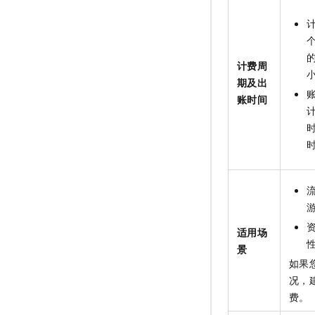
的
计费周
期及出
账时间
适用场
景
如果
况，
费。