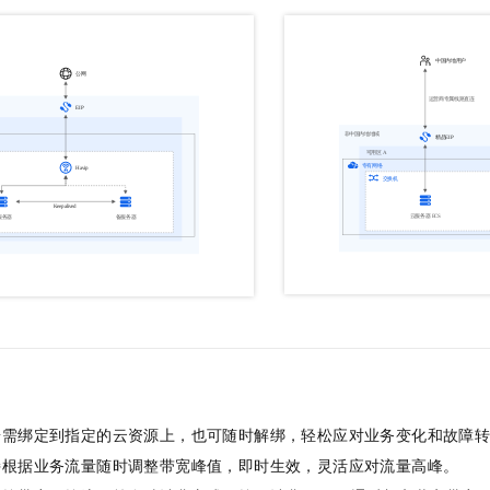
一个 AI 助手
即刻拥有 DeepSeek-R1 满血版
超强辅助，Bol
在企业官网、通讯软件中为客户提供 AI 客服
多种方案随心选，轻松解锁专属 DeepSeek
按需绑定到指定的云资源上，也可随时解绑，轻松应对业务变化和故障
持根据业务流量随时调整带宽峰值，即时生效，灵活应对流量高峰。