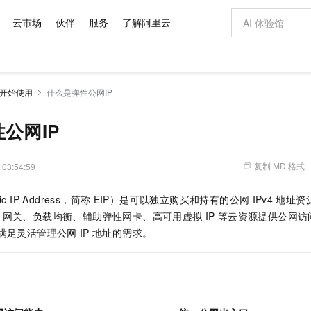
云市场
伙伴
服务
了解阿里云
AI 特惠
数据与 API
成为产品伙伴
企业增值服务
最佳实践
价格计算器
AI 场景体
基础软件
产品伙伴合
阿里云认证
市场活动
配置报价
大模型
开始使用
什么是弹性公网IP
自助选配和估算价格
步到位
域名与网站
智启 AI 普惠权益
产品生态集成认证中心
企业支持计划
云上春晚
Qwen Audio：打造专属 AI 语音助手
千问官方 MaaS 平台，为开发者和 Agent 而生，新用户赠送 1 亿 + tokens 额度
云服务器 EC
一句话生成原生
AI Coding
阿里云Maa
2026 阿里云
为企业打
数据集
Windows
大模型认证
模型
NEW
NEW
格式还原
值低价云产品抢先购
提供智能易用的域名与建站服务
至高享 1亿+免费 tokens，加速 Al 应用落地
Qwen-Audio-3.0-Realtime 端到端实时语音角色扮演
安全可靠、弹
输入一句话想法,
智能编程，一键
公网IP
产品生态伙伴
专家技术服务
云上奥运之旅
弹性计算合作
阿里云中企出
手机三要素
宝塔 Linux
全部认证
价格优势
开源旗舰模型
对象存储 OSS
即刻拥有 DeepSeek-V4-Pro
阿里云 OPC 创新助力计划
云数据库 RD
一键部署幻兽
AI 电商营销
产品生态伙伴工作台
企业增值服务台
云栖战略参考
云存储合作计
云栖大会
身份实名认证
CentOS
训练营
推动算力普惠，释放技术红利
的大模型服务
最高返9万
真正可用的 1M 上下文,一次完成代码全链路开发
轻松解锁专属 DeepSeek-V4-Pro
至高百万元 Token 补贴，加速一人公司成长
稳定、安全、高性价比、高性能的云存储服务
一键购买专属
从图文生成到
复制 MD 格式
 03:54:59
云上的中国
数据库合作计
活动全景
短信
Docker
图片和
自进化智能体
人工智能平台 PAI
5 分钟轻松部署专属 QwenPaw
Token Plan 模型订阅计划
Qoder
高效搭建 AI
AI 广告创作
企业成长
大模型
NEW
HOT
信息公告
tic IP Address，简称
EIP）是可以独立购买和持有的公网
IPv4
地址资
看见新力量
云网络合作计
OCR 文字识别
JAVA
级电脑
越聪明
证享300元代金券
一站式AI开发、训练和推理服务
Qwen3.8-Max 首发尝鲜，限时加量 10 倍，夜间低至2折
从聊天伙伴进化为能主动干活的本地数字员工
面向真实软件
图文、视频一
Kimi-K3
HappyHors
网关、负载均衡、辅助弹性网卡、高可用虚拟
IP
等云资源提供公网访问
NEW
魔搭 Mode
loud
服务实践
官网公告
Kimi 最新旗舰模型，长程编程与推理利器
让文字生成流
金融模力时刻
Salesforce O
版
，满足灵活管理公网
发票查验
IP
地址的需求。
全能环境
Qoder CN
Claude Code + GStack 打造工程团队
千问办公，限时限量积分加倍
云原生数据库 P
低代码高效构
AI 建站
NEW
作计划
计划
创新中心
魔搭 ModelSc
健康状态
让AI从“聊天伙伴”进化为能干活的“数字员工”
覆盖公网/内网、递归/权威、移动APP等全场景解析服务
安装技能 GStack，拥有专属 AI 工程团队
你的AI工作搭子，覆盖日常办公高频场景
基于千问大模型等，支持代码智能生成、研发智能问答
0 代码专业建
客户案例
天气预报查询
操作系统
Deepseek-v4-pro
HappyHors
态合作计划
态智能体模型
旗舰 MoE 大模型，百万上下文与顶尖推理能力
图生视频，流
Compute
同享
容器服务 Kubernetes 版 ACK
万小智 AI 建站低至 15元/月
云防火墙
AI 短剧/漫剧
快递物流查询
WordPress
成为服务伙
高校合作
式云数据仓库
点，立即开启云上创新
提供一站式管理容器应用的 K8s 服务
送.CN域名，送备案服务码
云原生的云上
AI助力短剧
GLM-5.2
Wan2.7-T
Ubuntu