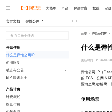
大模型
产品
解决方案
权益
定价
官方文档
弹性公网IP
大模型
产品
解决方案
权益
定价
云市场
伙伴
服务
了解阿里云
精选产品
精选解决方案
普惠上云
产品定价
精选商城
成为销售伙伴
售前咨询
为什么选择阿里云
千问AI平台
弹性公网IP
首页
了解云产品的定价详情
大模型服务平台百炼
睿译宝，AI翻译排版一
普惠上云 官方力荐
分销伙伴
在线服务
网站建设
什么是云计算
大
大模型服务与应用平台
上传文档即自动完成翻译和
云服务器38元/年起，超
什么是弹性
开始使用
咨询伙伴
多端小程序
技术领先
云上成本管理
售后服务
千问大模型
GLM-5.2：长任务时代
官方推荐返现计划
大模型
什么是弹性公网IP
大模型
精选产品
精选解决方案
Salesforce 国际版订阅
稳定可靠
管理和优化成本
多元化、高性能、安全可靠
推荐新用户得奖励，单订单
更新时间：
2026-04-20
销售伙伴合作计划
使用限制
自助服务
友盟天域
安全合规
人工智能与机器学习
AI
文本生成
无影云电脑
Hermes Agent，打造
云工开物
动态与公告
弹性公网
IP（Elas
无影生态合作计划
在线服务
观测云
分析师报告
随时随地安全接入的云上超
自主进化，持久记忆，越用
高校专属算力普惠，学生认
计算
互联网应用开发
EIP 快速上手
Qwen3.8-Max
的
ECS、公网
NAT
HOT
Salesforce On Alibaba C
工单服务
智能体时代全能旗舰模型
Tuya 物联网平台阿里云
研究报告与白皮书
源动态绑定/解绑
云解析DNS
快速拥有专属 OpenClaw
Consulting Partner 合
大数据
容器
产品计费
免费试用
短信专区
蓝凌 OA
Qwen3.7-Plus
AI 大模型销售与服务生
计费概述
现代化应用
存储
天池大赛
使用场景
能看、能想、能动手的多模
云原生大数据计算服务 Max
解决方案免费试用 新老
电子合同
按量付费
面向分析的企业级SaaS模
最高领取价值200元试用
安全
网络与CDN
AI 算法大赛
Qwen3-VL-Plus
畅捷通
包年包月