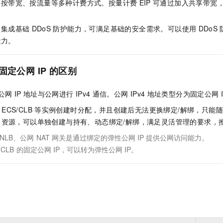
持按带宽、按流量等多种计费方式。按量计费
EIP
可通过加入共享带宽
认集成基础
DDoS
防护能力，可满足基础的安全需求。可以使用
DDoS
能力。
固定公网
IP
的区别
公网
IP
地址与公网进行
IPv4
通信。公网
IPv4
地址类型分为固定公网
ECS/CLB
等实例创建时分配，并且创建后无法更换绑定/解绑，只能
资源，可以单独创建与持有、动态绑定/解绑，满足灵活管理的要求，
NLB、公网
NAT
网关是通过绑定的弹性公网
IP
提供公网访问能力。
CLB
的固定公网
IP，可以转为弹性公网
IP。