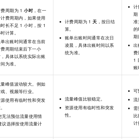
计
计费周期为 1
小时
，在一
期
个计费周期内，如果使用
计费周期为 1
天
，按日结
准
时长不足 1 小时，按 1
算。
的
小时计算。
期日
账单出账时间通常在次日
账单出账时间通常在当前
凌晨，具体出账时间以系
出
计费周期结束后下一小
统为准。
费
时，具体以系统实际出账
1
时间为准。
账
流量峰值波动较大。例如
可
游戏、视频等行业。
流量峰值比较稳定。
流
资源使用有临时性和突发
性。
资源使用有临时性和突发
需
性。
比
您无法预估流量使用情
计
建议选择按使用流量计