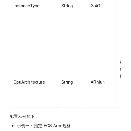
InstanceType
String
2-4Gi
角
v
E
指定
的
C
取值
CpuArchitecture
String
ARM64
A
A
配置示例如下：
示例一：指定
ECS Arm
规格