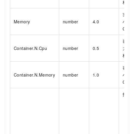
核。
实例
Memory
number
4.0
小。
GiB
容器
Container.N.Cpu
number
0.5
大小
核。
容器
Container.N.Memory
number
1.0
小。
GiB
指定