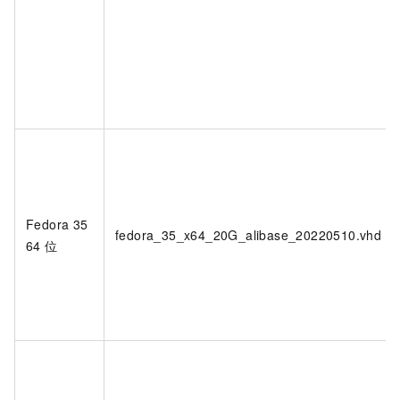
Fedora 35
fedora_35_x64_20G_alibase_20220510.vhd
64
位