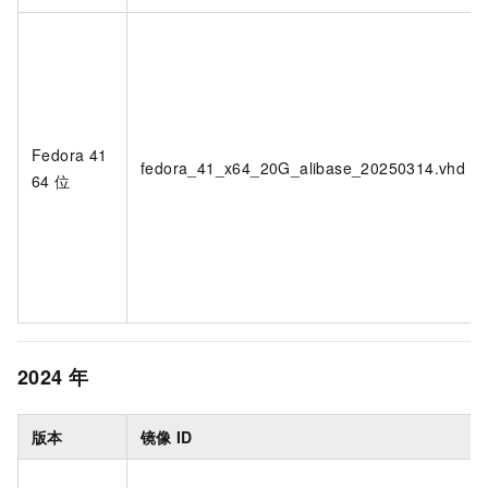
Fedora 41
fedora_41_x64_20G_alibase_20250314.vhd
64
位
2024
年
版本
镜像
ID