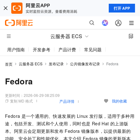
打开 APP
云服务器 ECS
用户指南
开发参考
产品计费
常见问题
动态与公告
云服务器 ECS
发布记录
公共镜像发布记录
Fedora
首页
Fedora
更新时间：
2026-06-29 08:25:09
复制 MD 格式
我的收藏
产品详情
Fedora
是一个通用的、快速发展的 Linux
发行版，适用于多种用
途，包括开发、测试和个人使用，同时也是
Red Hat
的上游版
本。阿里云会定期更新和发布
Fedora
镜像版本，以提供最新的
功能、安全补丁和性能优化。本文介绍
Fedora
镜像的更新版本