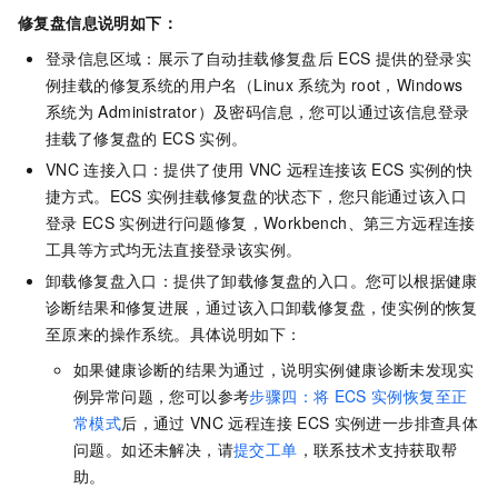
修复盘信息说明如下：
登录信息区域：展示了自动挂载修复盘后
ECS
提供的登录实
例挂载的修复系统的用户名（Linux
系统为
root，Windows
系统为
Administrator）及密码信息，您可以通过该信息登录
挂载了修复盘的
ECS
实例。
VNC
连接入口：提供了使用
VNC
远程连接该
ECS
实例的快
捷方式。ECS
实例挂载修复盘的状态下，您只能通过该入口
登录
ECS
实例进行问题修复，Workbench、第三方远程连接
工具等方式均无法直接登录该实例。
卸载修复盘入口：提供了卸载修复盘的入口。您可以根据健康
诊断结果和修复进展，通过该入口卸载修复盘，使实例的恢复
至原来的操作系统。具体说明如下：
如果健康诊断的结果为通过，说明实例健康诊断未发现实
例异常问题，您可以参考
步骤四：将
ECS
实例恢复至正
常模式
后，通过
VNC
远程连接
ECS
实例进一步排查具体
问题。如还未解决，请
提交工单
，联系技术支持获取帮
助。