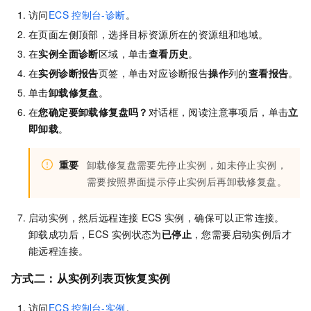
访问
ECS
控制台-诊断
。
在页面左侧顶部，选择目标资源所在的资源组和地域。
在
实例全面诊断
区域，单击
查看历史
。
在
实例诊断报告
页签，单击对应诊断报告
操作
列的
查看报告
。
单击
卸载修复盘
。
在
您确定要卸载修复盘吗？
对话框，阅读注意事项后，单击
立
即卸载
。
重要
卸载修复盘需要先停止实例，如未停止实例，
需要按照界面提示停止实例后再卸载修复盘。
启动实例，然后远程连接
ECS
实例，确保可以正常连接。
卸载成功后，ECS
实例状态为
已停止
，您需要启动实例后才
能远程连接。
方式二：从实例列表页恢复实例
访问
ECS
控制台-实例
。