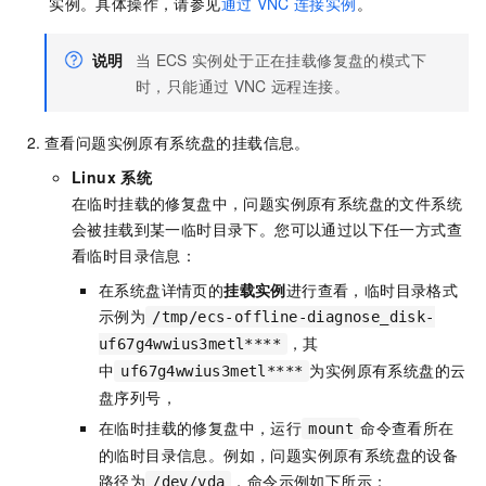
实例。具体操作，请参见
通过
VNC
连接实例
。
说明
当
ECS
实例处于正在挂载修复盘的模式下
时，只能通过
VNC
远程连接。
查看问题实例原有系统盘的挂载信息。
Linux
系统
在临时挂载的修复盘中，问题实例原有系统盘的文件系统
会被挂载到某一临时目录下。您可以通过以下任一方式查
看临时目录信息：
在系统盘详情页的
挂载实例
进行查看，临时目录格式
示例为
/tmp/ecs-offline-diagnose_disk-
，其
uf67g4wwius3metl****
中
为实例原有系统盘的云
uf67g4wwius3metl****
盘序列号，
在临时挂载的修复盘中，运行
命令查看所在
mount
的临时目录信息。例如，问题实例原有系统盘的设备
路径为
，命令示例如下所示：
/dev/vda