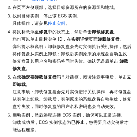
在页面左侧顶部，选择目标资源所在的资源组和地域。
找到目标实例，停止该
ECS
实例。
具体操作，请参见
停止实例
。
将鼠标悬浮至
修复中
的状态上，然后单击
卸载修复盘
。
您也可以单击目标实例
ID，在
实例详情
页面
卸载修复盘
。
弹出提示框说明：卸载修复盘会先对实例执行关机操作，然后
将修复盘从实例上卸载；卸载后实例原来的系统盘自动生效，
修复盘及其用户名和密码将同时失效。确认无误后单击
卸载
修复盘
。
在
您确定要卸载修复盘吗？
对话框，阅读注意事项后，单击
立
即卸载
。
注意事项：卸载修复盘会先对实例进行关机操作，再将修复盘
从实例上卸载。卸载后，实例原来的系统盘将自动生效，修复
盘将失效，同时修复盘的用户名和密码也会自动失效。
启动实例，然后远程连接
ECS
实例，确保可以正常连接。
卸载成功后，ECS
实例状态为
已停止
，您需要启动实例后才
能远程连接。