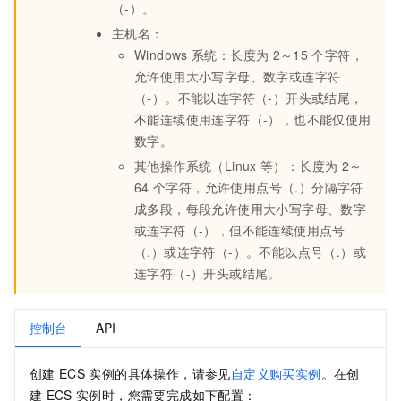
（-）。
主机名：
Windows
系统：长度为
2～15
个字符，
允许使用大小写字母、数字或连字符
（-）。不能以连字符（-）开头或结尾，
不能连续使用连字符（-），也不能仅使用
数字。
其他操作系统（Linux
等）：长度为
2～
64
个字符，允许使用点号（.）分隔字符
成多段，每段允许使用大小写字母、数字
或连字符（-），但不能连续使用点号
（.）或连字符（-）。不能以点号（.）或
连字符（-）开头或结尾。
控制台
API
创建
ECS
实例的具体操作，请参见
自定义购买实例
。在创
建
ECS
实例时，您需要完成如下配置：