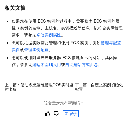
相关文档
如果您在使用
ECS
实例的过程中，需要修改
ECS
实例的属
性（实例的名称、主机名、实例描述等信息）以符合实际管理
需求，请参见
修改实例属性
。
您可以根据实际需要管理和使用
ECS
实例，例如
管理与配置
实例
或
管理实例配置
。
您可以使用阿里云云服务器
ECS
搭建自己的网站，具体操
作，请参见
建站零基础入门
或
自助建站方式汇总
。
上一篇：
借助系统运维管理OOS实时监
下一篇：
自定义实例初始化
控出价
配置
该文章对您有帮助吗？
反馈