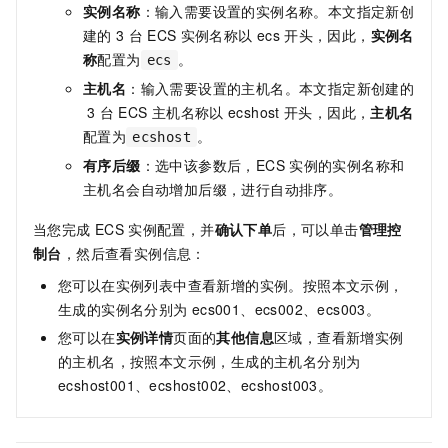
实例名称
：输入需要设置的实例名称。本文指定新创
建的
3
台
ECS
实例名称以
ecs
开头，因此，
实例名
称
配置为
。
ecs
主机名
：输入需要设置的主机名。本文指定新创建的
3
台
ECS
主机名称以
ecshost
开头，因此，
主机名
配置为
。
ecshost
有序后缀
：选中该参数后，ECS
实例的实例名称和
主机名会自动增加后缀，进行自动排序。
当您完成
ECS
实例配置，并
确认下单
后，可以单击
管理控
制台
，然后查看实例信息：
您可以在实例列表中查看新增的实例。按照本文示例，
生成的实例名分别为
ecs001、ecs002、ecs003。
您可以在
实例详情
页面的
其他信息
区域，查看新增实例
的主机名，按照本文示例，生成的主机名分别为
ecshost001、ecshost002、ecshost003。