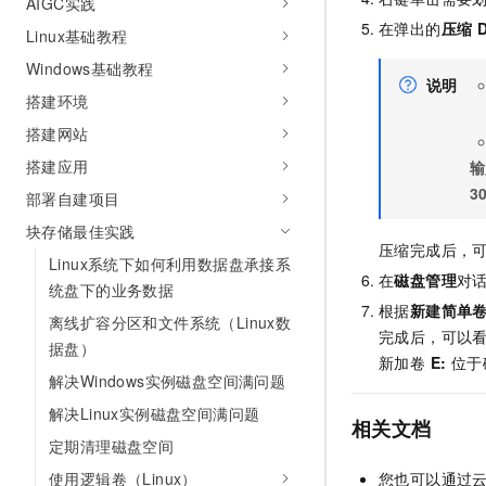
AIGC实践
10 分钟在聊天系统中增加
专有云
在弹出的
压缩 
Linux基础教程
Windows基础教程
说明
搭建环境
搭建网站
搭建应用
输
3
部署自建项目
块存储最佳实践
压缩完成后，
Linux系统下如何利用数据盘承接系
在
磁盘管理
对
统盘下的业务数据
根据
新建简单
离线扩容分区和文件系统（Linux数
完成后，可以
据盘）
新加卷
E:
位于磁
解决Windows实例磁盘空间满问题
解决Linux实例磁盘空间满问题
相关文档
定期清理磁盘空间
您也可以通过
使用逻辑卷（Linux）