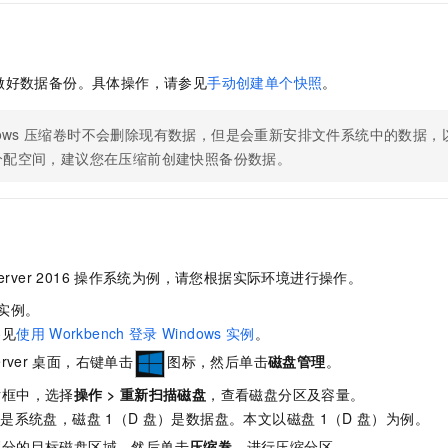
服务生态伙伴
视觉 Coding、空间感知、多模态思考等全面升级
1M上下文，专为长程任务能力而生
云工开物
企业应用
Night Plan 支持 Qwen 3.8-Max
AI 办公
NEW
Red Hat
30+ 款产品免费体验
夜间 5 折，Qwen/Meoo/TokenPlan 客户专享
AI智能应用
科研合作
ERP
堂（旗舰版）
SUSE
智能客服
做好数据备份。具体操作，请参见
手动创建单个快照
。
AI 应用构建
大模型原生
CRM
2个月
自动承接线索
建站小程序
Qoder
大模型服务平台百炼-应用模版
OA 办公系统
HOT
NEW
ows
压缩卷时不会删除现有数据，但是会重新安排文件系统中的数据，
面向真实软件
个人版上线、团队版降价；千问3.8-Max首发发尝鲜
丰富多元化的应用模版和解决方案
分配空间，建议您在压缩前创建快照备份数据。
力提升
财税管理
模板建站
万有无界
大模型服务平台百炼-智能体
400电话
定制建站
的模型效果
灵活可视化地构建企业级 Agent
方案
广告营销
模板小程序
秒悟
人工智能平台 PAI
定制小程序
云端极速 AI 
新一代 AI 视频生成模型，深度适配广告营销等场景
AI Native 的算法工程平台，一站式完成建模、训练、推理服务部署
erver 2016
操作系统为例，请您根据实际环境进行操作。
实例。
APP 开发
参见
使用
Workbench
登录
Windows
实例
。
建站系统
rver
桌面，右键单击
图标，然后单击
磁盘管理
。
话框中，选择
操作
>
重新扫描磁盘
，查看磁盘分区及容量。
AI 应用
10分钟微调：让0.6B模型媲美235B模型
多模态数据信
）是系统盘，磁盘
1（D
盘）是数据盘。本文以磁盘
1（D
盘）为例。
依托云原生高可用架构,实现Dify私有化部署
用1%尺寸在特定领域达到大模型90%以上效果
划分的目标磁盘区域，然后单击
压缩卷
，进行压缩分区。