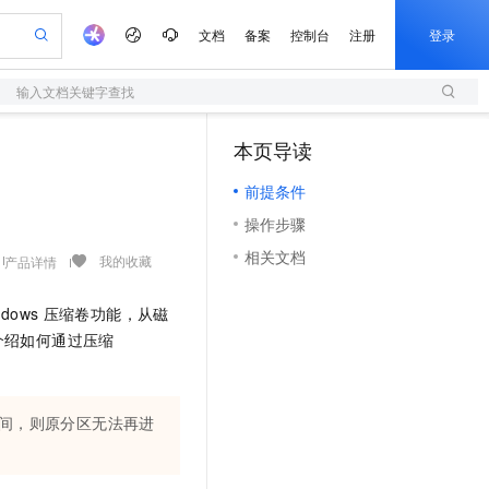
文档
备案
控制台
注册
登录
输入文档关键字查找
验
作计划
器
AI 活动
专业服务
服务伙伴合作计划
开发者社区
加入我们
服务平台百炼
阿里云 OPC 创新助力计划
本页导读
（1）
一站式生成采购清单，支持单品或批量购买
S
io：打造专属 AI 语音助手
S产品伙伴计划（繁花）
峰会
造的大模型服务与应用开发平台
轻量应用服务器
一句话生成原生可编辑精美 PPT 文稿
AI 生产力先锋
Al MaaS 服务伙伴赋能合作
域名
博文
Careers
至高可申请百万元
前提条件
性可伸缩的云计算服务
开启高性价比 AI 编程新体验
Qwen-Audio-3.0-Realtime 端到端实时语音角色扮演
输入一句话想法, 轻松生成专业的 PPT
先锋实践拓展 AI 生产力的边界
快速构建应用程序和网站，即刻迈出上云第一步
Token 补贴，五大权
计划
海大会
伙伴信用分合作计划
商标
问答
社会招聘
操作步骤
益加速 OPC 成功
S
eek-V4-Pro
数字证书管理服务（原SSL证书）
一键部署幻兽帕鲁游戏服务器
飞天发布时刻
HOT
划
备案
电子书
校园招聘
相关文档
pSeek-V4-Pro
视频创作，一键激活电商全链路生产力
全托管，含MySQL、PostgreSQL、SQL Server、MariaDB多引擎
实现全站HTTPS，呈现可信的WEB访问
一键购买专属联机服务器，轻松开启游戏
所见，即是所愿
我的收藏
产品详情
更多支持
划
公司注册
镜像站
视频生成
语音识别与合成
专属 QwenPaw
短信服务
漫剧工坊：一站式动画创作平台
AI 实训营
HOT
ndows
压缩卷功能，从磁
合作伙伴培训与认证
划
上云迁移
的智能体编程平台
站生成，高效打造优质广告素材
从聊天伙伴进化为能主动干活的本地数字员工
快速生产连贯的高质量长漫剧
从基础到进阶，Agent 创客手把手教你
国内短信简单易用，安全可靠，秒级触达，全球覆盖200+国家和地区。
e-1.1-T2V
Qwen3-TTS-Flash
介绍如何通过压缩
lScope
我要反馈
查询合作伙伴
畅细腻的高质量视频
离线语音合成大模型，多语言方言自适应，低延迟高稳定
n Alibaba Cloud ISV 合作
代维服务
olarDB
建企业门户网站
大数据开发治理平台 DataWorks
10 分钟搭建微信、支付宝小程序
创新加速
ope
登录合作伙伴管理后台
我要建议
站，无忧落地极速上线
以可视化方式快速构建移动和 PC 门户网站
100%兼容MySQL、PostgreSQL，兼容Oracle，支持集中和分布式
高效部署网站，快速应用到小程序
Data Agent 驱动的一站式 Data+AI 开发治理平台
e-1.1-I2V
Cosyvoice-V3-Flash
间，则原分区无法再进
安全
畅自然，细节丰富
高表现力语音合成大模型，语音克隆听感自然
我要投诉
上云场景组合购
伴
边界网络安全防护产品
漫剧创作，剧本、分镜、视频高效生成
覆盖90%+业务场景，专享组合折扣价
2V
VPN
Fun-ASR