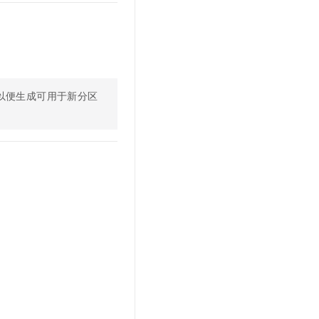
文戏情感细腻自然，动作戏激烈拳拳到肉，实现更强表演能力
支持中英文自由切换，具备更强的噪声鲁棒性
云聚AI 严选权益
SSL 证书
，一键激活高效办公新体验
精选AI产品，从模型到应用全链提效
堡垒机
AI 用量加速计划
应用
防火墙
、识别商机，让客服更高效、服务更出色。
新老同享，达量后返
千问办公
主机安全
NEW
以便生成可用于新分区
的智能体编程平台
一站式AI生产力平台
AI 应用及服务市场
伶鹊
企业级人与Agent协作平台，接入和调度多个数字员工
智能客服平台，对话机器人、对话分析、智能外呼
AI 应用
大模型服务平台百炼 - 全妙
大模型
应用创作平台
多模态内容创作工具，已接入 DeepSeek
自然语言处理
数据标注
机器学习
息提取
与 AI 智能体进行实时音视频通话
从文本、图片、视频中提取结构化的属性信息
构建支持视频理解的 AI 音视频实时通话应用