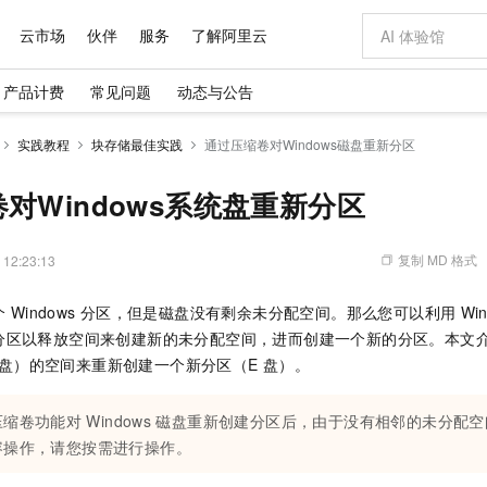
云市场
伙伴
服务
了解阿里云
产品计费
常见问题
动态与公告
AI 特惠
数据与 API
成为产品伙伴
企业增值服务
最佳实践
价格计算器
AI 场景体
基础软件
产品伙伴合
阿里云认证
市场活动
配置报价
大模型
实践教程
块存储最佳实践
通过压缩卷对Windows磁盘重新分区
自助选配和估算价格
新方式
域名与网站
睿译宝，AI翻译排版一步到位
智启 AI 普惠权益
产品生态集成认证中心
企业支持计划
云上春晚
千问官方 MaaS 平台，为开发者和 Agent 而生，新用户赠送 1 亿 + tokens 额度
云服务器 EC
Qwen Aud
AI Coding
阿里云Maa
2026 阿里云
为企业打
数据集
Windows
大模型认证
模型
NEW
NEW
交付可用成果
值低价云产品抢先购
提供智能易用的域名与建站服务
上传文档即自动完成翻译和格式还原
至高享 1亿+免费 tokens，加速 Al 应用落地
安全可靠、弹
智能编程，一键
对Windows系统盘重新分区
产品生态伙伴
专家技术服务
云上奥运之旅
弹性计算合作
阿里云中企出
手机三要素
宝塔 Linux
全部认证
价格优势
有专属领域专家
对象存储 OSS
GLM-5.2：长任务时代开源旗舰模型
阿里云 OPC 创新助力计划
云数据库 RD
即刻拥有 DeepS
AI 电商营销
产品生态伙伴工作台
企业增值服务台
云栖战略参考
云存储合作计
云栖大会
身份实名认证
CentOS
训练营
推动算力普惠，释放技术红利
的大模型服务
最高返9万
多领域专家智能体,一键组建 AI 虚拟交付团队
至高百万元 Token 补贴，加速一人公司成长
稳定、安全、高性价比、高性能的云存储服务
真正可用的 1M 上下文,一次完成代码全链路开发
轻松解锁专属 Dee
从图文生成到
复制 MD 格式
 12:23:13
云上的中国
数据库合作计
活动全景
短信
Docker
图片和
站式影视创作平台
人工智能平台 PAI
Hermes Agent，打造自进化智能体
Token Plan 模型订阅计划
Qoder
5 分钟轻松部署
AI 广告创作
企业成长
大模型
NEW
信息公告
个
Windows
分区，但是磁盘没有剩余未分配空间。那么您可以利用
Wi
看见新力量
云网络合作计
OCR 文字识别
JAVA
级电脑
证享300元代金券
可视化编排打通从文字构思到成片全链路闭环
一站式AI开发、训练和推理服务
自主进化，持久记忆，越用越聪明
Qwen3.8-Max 首发尝鲜，限时加量 10 倍，夜间低至2折
面向真实软件
图文、视频一
Kimi-K3
HappyHors
分区以释放空间来创建新的未分配空间，进而创建一个新的分区。本文
NEW
魔搭 Mode
loud
服务实践
官网公告
Kimi 最新旗舰模型，长程编程与推理利器
让文字生成流
金融模力时刻
Salesforce O
版
盘）的空间来重新创建一个新分区（E
发票查验
盘）。
全能环境
Qoder CN
Claude Code + GStack 打造工程团队
千问办公，限时限量积分加倍
云原生数据库 P
低代码高效构
AI 建站
NEW
作计划
计划
创新中心
魔搭 ModelSc
健康状态
让AI从“聊天伙伴”进化为能干活的“数字员工”
覆盖公网/内网、递归/权威、移动APP等全场景解析服务
安装技能 GStack，拥有专属 AI 工程团队
你的AI工作搭子，覆盖日常办公高频场景
基于千问大模型等，支持代码智能生成、研发智能问答
0 代码专业建
客户案例
天气预报查询
操作系统
Deepseek-v4-pro
HappyHors
态合作计划
压缩卷功能对
Windows
磁盘重新创建分区后，由于没有相邻的未分配空
态智能体模型
旗舰 MoE 大模型，百万上下文与顶尖推理能力
图生视频，流
Compute
同享
容器服务 Kubernetes 版 ACK
万小智 AI 建站低至 15元/月
云防火墙
AI 短剧/漫剧
快递物流查询
WordPress
成为服务伙
容操作，请您按需进行操作。
高校合作
式云数据仓库
点，立即开启云上创新
提供一站式管理容器应用的 K8s 服务
送.CN域名，送备案服务码
云原生的云上
AI助力短剧
GLM-5.2
Wan2.7-T
Ubuntu