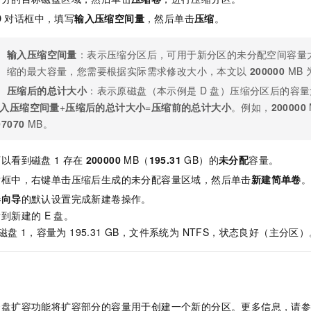
一个 AI 助手
即刻拥有 DeepSeek-R1 满血版
超强辅助，Bol
D
对话框中，填写
输入压缩空间量
，然后单击
压缩
。
在企业官网、通讯软件中为客户提供 AI 客服
多种方案随心选，轻松解锁专属 DeepSeek
输入压缩空间量
：表示压缩分区后，可用于新分区的未分配空间容量
缩的最大容量，您需要根据实际需求修改大小，本文以
200000
MB
压缩后的总计大小
：表示原磁盘（本示例是
D
盘）压缩分区后的容量
入压缩空间量
+
压缩后的总计大小
=
压缩前的总计大小
。例如，
200000
07070
MB。
可以看到磁盘
1
存在
200000
MB（
195.31
GB）的
未分配
容量。
话框中，右键单击压缩后生成的未分配容量区域，然后单击
新建简单卷
卷向导
的默认设置完成新建卷操作。
看到新建的
E
盘。
盘 1，容量为 195.31 GB，文件系统为 NTFS，状态良好（主分区）
云盘扩容功能将扩容部分的容量用于创建一个新的分区。更多信息，请