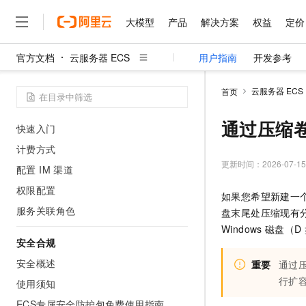
ECS全局搜索
大模型
产品
解决方案
权益
定价
小规格ECS实例Linux内存管理的运维
实践
官方文档
云服务器 ECS
用户指南
开发参考
大模型
产品
解决方案
权益
定价
云市场
伙伴
服务
了解阿里云
精选产品
精选解决方案
普惠上云
产品定价
精选商城
成为销售伙伴
售前咨询
为什么选择阿里云
千问AI平台
弹性计算 Agent
云服务器 ECS
首页
了解云产品的定价详情
大模型服务平台百炼
千问办公，解锁你的工作
普惠上云 官方力荐
分销伙伴
在线服务
网站建设
什么是云计算
大
弹性计算 Agent 概述
大模型服务与应用平台
企业级Agent产品，直接
云服务器38元/年起，超
通过压缩卷
快速入门
咨询伙伴
多端小程序
技术领先
云上成本管理
售后服务
千问大模型
Agency Agents：拥
官方推荐返现计划
计费方式
大模型
大模型
精选产品
精选解决方案
Salesforce 国际版订阅
稳定可靠
管理和优化成本
多元化、高性能、安全可靠
推荐新用户得奖励，单订单
更新时间：
2026-07-15
销售伙伴合作计划
配置 IM 渠道
自助服务
友盟天域
安全合规
人工智能与机器学习
AI
文本生成
权限配置
无影云电脑
HappyHorse 打造一
云工开物
如果您希望新建一
无影生态合作计划
在线服务
观测云
分析师报告
随时随地安全接入的云上超
高校专属算力普惠，学生认
计算
互联网应用开发
服务关联角色
Qwen3.8-Max
盘末尾处压缩现有
HOT
Salesforce On Alibaba C
工单服务
智能体时代全能旗舰模型
Tuya 物联网平台阿里云
研究报告与白皮书
Windows
磁盘（D
云解析DNS
快速拥有专属 OpenClaw
Consulting Partner 合
大数据
容器
安全合规
免费试用
短信专区
蓝凌 OA
Qwen3.7-Plus
AI 大模型销售与服务生
安全概述
现代化应用
重要
通过
存储
天池大赛
能看、能想、能动手的多模
云原生大数据计算服务 Max
解决方案免费试用 新老
电子合同
行扩
使用须知
面向分析的企业级SaaS模
最高领取价值200元试用
安全
网络与CDN
AI 算法大赛
Qwen3-VL-Plus
畅捷通
ECS专属安全防护包免费使用指南