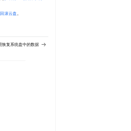
照回滚云盘
。
照恢复系统盘中的数据