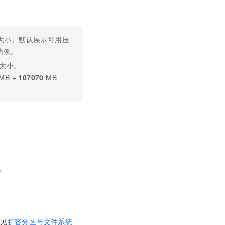
t.diy 一步搞定创意建站
构建大模型应用的安全防护体系
通过自然语言交互简化开发流程,全栈开发支持
通过阿里云安全产品对 AI 应用进行安全防护
大小。默认展示可用压
为例。
大小。
MB +
107070
MB =
。
。
参见
扩容分区与文件系统