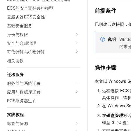
AI 产品 免费试用
网络
安全
云开发大赛
ECS的安全责任共担模型
Tableau 订阅
前提条件
1亿+ 大模型 tokens 和 
云服务器ECS安全性
可观测
入门学习赛
中间件
AI空中课堂在线直播课
140+云产品 免费试用
已创建云盘快照，
大模型服务
基础安全服务
上云与迁云
产品新客免费试用，最长1
数据库
身份与权限
生态解决方案
千问AI平台-Token Plan
说明
Wind
企业出海
大模型ACA认证体验
大数据计算
安全与合规治理
的未
助力企业全员 AI 认知与能
行业生态解决方案
可信计算与机密计算
政企业务
媒体服务
千问AI平台-模型体验
开发者生态解决方案
相关协议
在线体验全尺寸、多种模态
企业服务与云通信
操作步骤
AI 开发和 AI 应用解决
迁移服务
Happy 系列大模型
域名与网站
本文以
Windows S
服务器与系统迁移
终端用户计算
远程连接
ECS
应用与数据库迁移
具体操作，请
ECS服务器过户
Serverless
大模型解决方案
在
Windows Se
开发工具
实践教程
在
磁盘管理
对
快速部署 Dify，高效搭建 
磁盘
0（C
盘
标签与资源
迁移与运维管理
右键单击需要