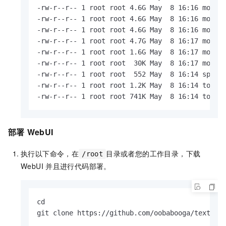
-rw-r--r-- 1 root root 4.6G May  8 16:16 model-
-rw-r--r-- 1 root root 4.6G May  8 16:16 model-
-rw-r--r-- 1 root root 4.6G May  8 16:16 model-
-rw-r--r-- 1 root root 4.7G May  8 16:17 model-
-rw-r--r-- 1 root root 1.6G May  8 16:17 model-
-rw-r--r-- 1 root root  30K May  8 16:17 model.
-rw-r--r-- 1 root root  552 May  8 16:14 specia
-rw-r--r-- 1 root root 1.2K May  8 16:14 tokeni
-rw-r--r-- 1 root root 741K May  8 16:14 token
部署
WebUI
执行以下命令，在
目录或者您的工作目录，下载
/root
WebUI
并且进行代码部署。
cd

git clone https://github.com/oobabooga/text-ge