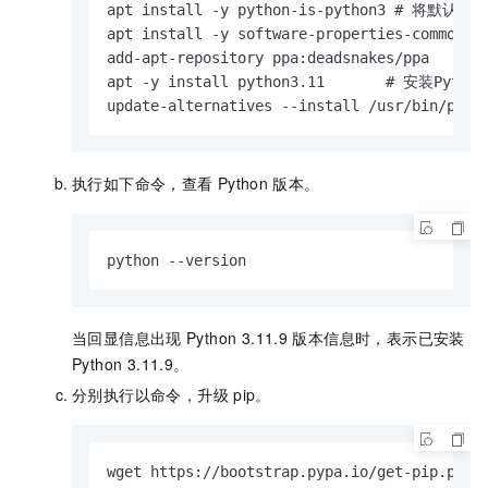
apt install -y python-is-python3 # 将默认Pyt
apt install -y software-properties-common 
add-apt-repository ppa:deadsnakes/ppa    
apt -y install python3.11       # 安装Python 
update-alternatives --install /usr/bin/pyt
执行如下命令，查看
Python
版本。
python --version
当回显信息出现
Python 3.11.9
版本信息时，表示已安装
Python 3.11.9。
分别执行以命令，升级
pip。
wget https://bootstrap.pypa.io/get-pip.py
