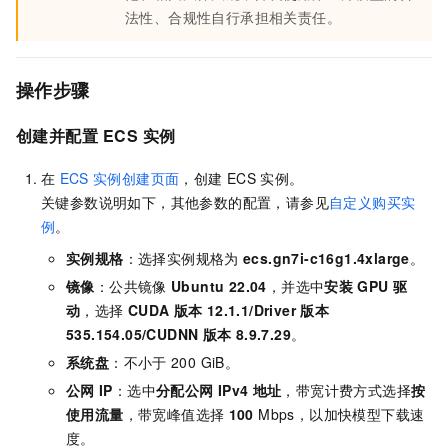
法性、合规性自行承担相关责任。
操作步骤
创建
并配置
ECS
实例
在
ECS
实例创建页面
，创建
ECS
实例。
关键参数说明如下，其他参数的配置，请参见
自定义购买实
例
。
实例规格
：选择实例规格为
ecs.gn7i-c16g1.4xlarge
。
镜像
：公共镜像
Ubuntu 22.04
，并选中
安装
GPU
驱
动
，选择
CUDA 版本
12.1.1/Driver 版本
535.154.05/CUDNN 版本
8.9.7.29
。
系统盘
：不小于
200 GiB。
公网
IP
：选中
分配公网
IPv4
地址
，带宽计费方式选择
按
使用流量
，带宽峰值选择
100
Mbps，以加快模型下载速
度。