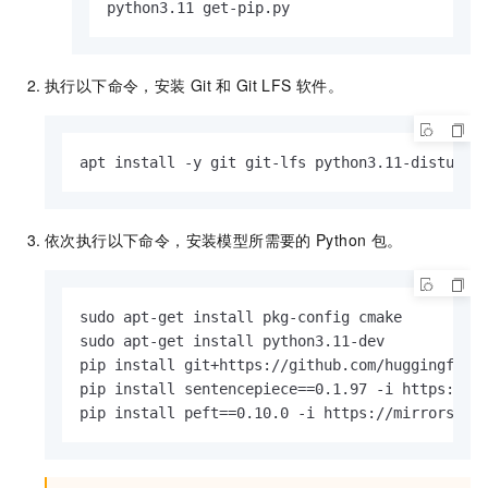
python3.11 get-pip.py
执行以下命令，安装
Git
和
Git LFS
软件。
apt install -y git git-lfs python3.11-distutil
依次执行以下命令，安装模型所需要的
Python
包。
sudo apt-get install pkg-config cmake

sudo apt-get install python3.11-dev

pip install git+https://github.com/huggingface/
pip install sentencepiece==0.1.97 -i https://mi
pip install peft==0.10.0 -i https://mirrors.al