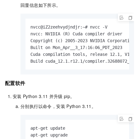
回显信息如下所示。
nvcc@iZ2zeehvydjndjr:~# nvcc -V

nvcc: NVIDIA (R) Cuda compiler driver

Copyright (c) 2005-2023 NVIDIA Corporation

Built on Mon_Apr__3_17:16:06_PDT_2023

Cuda compilation tools, release 12.1, V12.1.
Build cuda_12.1.r12.1/compiler.32688072_0
配置软件
安装
Python 3.11
并升级
pip。
分别执行以命令，安装
Python 3.11。
apt-get update

apt-get upgrade
