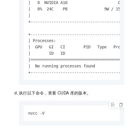
|   0  NVIDIA A10                      On | 
|   0%  24C    P8                9W / 150W| 
|                                         | 
+-----------------------------------------+-
+-------------------------------------------
| Processes:                                
|  GPU   GI   CI        PID   Type   Process
|        ID   ID                            
|===========================================
|  No running processes found               
+------------------------------------------
执行以下命令，查看
CUDA
库的版本。
nvcc -V