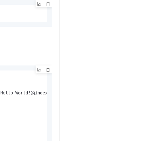
lo World!的index.html文件。