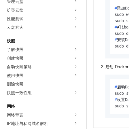
管理云盘
10 分钟在聊天系统中增加
专有云
#
添加D
扩容云盘
sudo w
性能测试
云盘容灾
#
Alib
#
安装Do
快照
sudo d
了解快照
创建快照
启动
Docker
自动快照策略
使用快照
删除快照
#
启动Do
快照一致性组
#
设置D
网络
sudo s
网络带宽
IP地址与私网域名解析