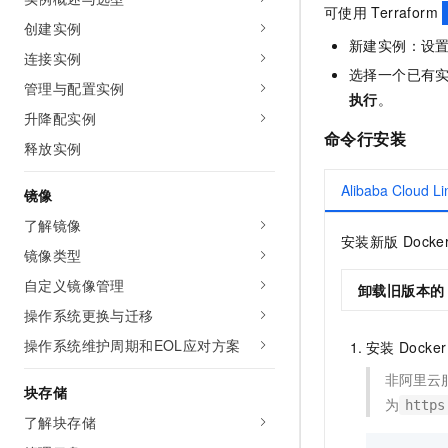
可使用
Terraform
AI 产品 免费试用
网络
安全
云开发大赛
创建实例
Tableau 订阅
1亿+ 大模型 tokens 和 
新建实例：设
连接实例
可观测
入门学习赛
中间件
AI空中课堂在线直播课
选择一个已有
140+云产品 免费试用
大模型服务
管理与配置实例
上云与迁云
执行
。
产品新客免费试用，最长1
数据库
升降配实例
生态解决方案
千问AI平台-Token Plan
命令行安装
企业出海
大模型ACA认证体验
大数据计算
释放实例
助力企业全员 AI 认知与能
行业生态解决方案
政企业务
媒体服务
Alibaba Cloud Li
千问AI平台-模型体验
镜像
开发者生态解决方案
在线体验全尺寸、多种模态
了解镜像
企业服务与云通信
AI 开发和 AI 应用解决
安装新版
Docke
Happy 系列大模型
镜像类型
域名与网站
自定义镜像管理
卸载旧版本的
终端用户计算
操作系统更换与迁移
操作系统维护周期和EOL应对方案
安装
Docker
Serverless
大模型解决方案
非阿里云
开发工具
块存储
快速部署 Dify，高效搭建 
为
https
了解块存储
迁移与运维管理