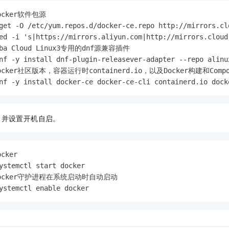
一个 AI 助手
即刻拥有 DeepSeek-R1 满血版
超强辅助，Bol
ocker软件包源
在企业官网、通讯软件中为客户提供 AI 客服
多种方案随心选，轻松解锁专属 DeepSeek
get -O /etc/yum.repos.d/docker-ce.repo http://mirrors.cl
aba Cloud Linux3专用的dnf源兼容插件
cker社区版本，容器运行时containerd.io，以及Docker构建和Comp
nf -y install docker-ce docker-ce-cli containerd.io dock
并设置开机自启。
cker
ocker守护进程在系统启动时自动启动
ystemctl enable docker