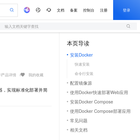
文档
备案
控制台
注册
登录
输入文档关键字查找
验
作计划
器
AI 活动
专业服务
服务伙伴合作计划
开发者社区
加入我们
服务平台百炼
阿里云 OPC 创新助力计划
本页导读
（1）
一站式生成采购清单，支持单品或批量购买
S
可编辑精美 PPT 文稿
S产品伙伴计划（繁花）
峰会
造的大模型服务与应用开发平台
轻量应用服务器
Agency Agents：拥有专属领域专家
AI 生产力先锋
Al MaaS 服务伙伴赋能合作
域名
博文
Careers
至高可申请百万元
安装Docker
性可伸缩的云计算服务
 轻松生成专业的 PPT
开启高性价比 AI 编程新体验
先锋实践拓展 AI 生产力的边界
快速构建应用程序和网站，即刻迈出上云第一步
多领域专家智能体,一键组建 AI 虚拟交付团队
Token 补贴，五大权
计划
海大会
伙伴信用分合作计划
商标
问答
社会招聘
快速安装
益加速 OPC 成功
S
帕鲁游戏服务器
数字证书管理服务（原SSL证书）
HappyHorse 打造一站式影视创作平台
飞天发布时刻
HOT
划
备案
电子书
校园招聘
命令行安装
联机服务器，轻松开启游戏
视频创作，一键激活电商全链路生产力
全托管，含MySQL、PostgreSQL、SQL Server、MariaDB多引擎
实现全站 HTTPS，呈现可信的 Web 访问
所见，即是所愿
可视化编排打通从文字构思到成片全链路闭环
产品详情
我的收藏
更多支持
划
公司注册
镜像站
配置镜像源
视频生成
语音识别与合成
 智能体与工作流应用
短信服务
漫剧工坊：一站式动画创作平台
AI 实训营
植容器，实现标准化部署并简
合作伙伴培训与认证
使用Docker快速部署Web应用
划
上云迁移
的智能体编程平台
站生成，高效打造优质广告素材
通过阿里云百炼高效搭建AI应用,助力高效开发
快速生产连贯的高质量长漫剧
从基础到进阶，Agent 创客手把手教你
国内短信简单易用，安全可靠，秒级触达，全球覆盖200+国家和地区。
e-1.1-T2V
Qwen3-TTS-Flash
lScope
我要反馈
查询合作伙伴
安装Docker Compose
畅细腻的高质量视频
离线语音合成大模型，多语言方言自适应，低延迟高稳定
n Alibaba Cloud ISV 合作
代维服务
olarDB
建企业门户网站
大数据开发治理平台 DataWorks
10 分钟搭建微信、支付宝小程序
使用Docker Compose部署应用
创新加速
ope
登录合作伙伴管理后台
我要建议
站，无忧落地极速上线
以可视化方式快速构建移动和 PC 门户网站
100%兼容MySQL、PostgreSQL，兼容Oracle，支持集中和分布式
高效部署网站，快速应用到小程序
Data Agent 驱动的一站式 Data+AI 开发治理平台
e-1.1-I2V
Cosyvoice-V3-Flash
常见问题
安全
畅自然，细节丰富
高表现力语音合成大模型，语音克隆听感自然
我要投诉
上云场景组合购
伴
相关文档
边界网络安全防护产品
漫剧创作，剧本、分镜、视频高效生成
覆盖90%+业务场景，专享组合折扣价
2V
VPN
Fun-ASR