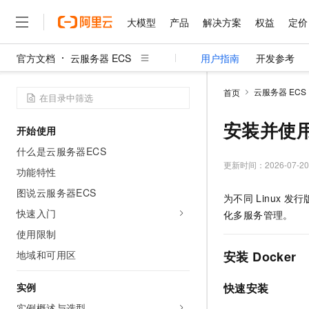
大模型
产品
解决方案
权益
定价
官方文档
云服务器 ECS
用户指南
开发参考
大模型
产品
解决方案
权益
定价
云市场
伙伴
服务
了解阿里云
精选产品
精选解决方案
普惠上云
产品定价
精选商城
成为销售伙伴
售前咨询
为什么选择阿里云
千问AI平台
云服务器 ECS
首页
了解云产品的定价详情
大模型服务平台百炼
睿译宝，AI翻译排版一
普惠上云 官方力荐
分销伙伴
在线服务
网站建设
什么是云计算
大
大模型服务与应用平台
上传文档即自动完成翻译和
云服务器38元/年起，超
安装并使用D
开始使用
咨询伙伴
多端小程序
技术领先
云上成本管理
售后服务
千问大模型
GLM-5.2：长任务时代
官方推荐返现计划
大模型
什么是云服务器ECS
大模型
精选产品
精选解决方案
Salesforce 国际版订阅
稳定可靠
管理和优化成本
多元化、高性能、安全可靠
推荐新用户得奖励，单订单
更新时间：
2026-07-20
销售伙伴合作计划
功能特性
自助服务
友盟天域
安全合规
人工智能与机器学习
AI
文本生成
无影云电脑
Hermes Agent，打造
云工开物
图说云服务器ECS
为不同
Linux
发行
无影生态合作计划
在线服务
观测云
分析师报告
随时随地安全接入的云上超
自主进化，持久记忆，越用
高校专属算力普惠，学生认
计算
互联网应用开发
快速入门
Qwen3.8-Max
化多服务管理。
HOT
Salesforce On Alibaba C
工单服务
智能体时代全能旗舰模型
Tuya 物联网平台阿里云
研究报告与白皮书
使用限制
云解析DNS
快速拥有专属 OpenClaw
Consulting Partner 合
大数据
容器
免费试用
短信专区
地域和可用区
安装
Docker
蓝凌 OA
Qwen3.7-Plus
AI 大模型销售与服务生
现代化应用
存储
天池大赛
能看、能想、能动手的多模
云原生大数据计算服务 Max
解决方案免费试用 新老
电子合同
实例
快速安装
面向分析的企业级SaaS模
最高领取价值200元试用
安全
网络与CDN
AI 算法大赛
Qwen3-VL-Plus
畅捷通
实例概述与选型