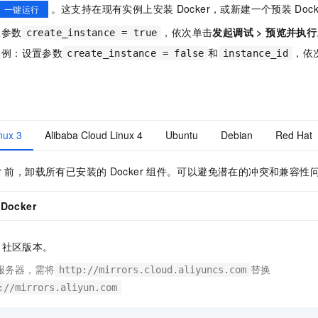
服务生态伙伴
视觉 Coding、空间感知、多模态思考等全面升级
1M上下文，专为长程任务能力而生
云工开物
。这支持在现有实例上安装
Docker，或新建一个预装
Dock
企业应用
一键运行
Night Plan 支持 Qwen 3.8-Max
AI 办公
NEW
Red Hat
30+ 款产品免费体验
夜间 5 折，Qwen/Meoo/TokenPlan 客户专享
AI智能应用
置参数
，依次单击
发起调试
>
预览并执行
科研合作
create_instance = true
ERP
堂（旗舰版）
SUSE
实例：设置参数
和
，依
create_instance = false
instance_id
智能客服
AI 应用构建
大模型原生
CRM
2个月
自动承接线索
建站小程序
Qoder
大模型服务平台百炼-应用模版
OA 办公系统
HOT
NEW
面向真实软件
个人版上线、团队版降价；千问3.8-Max首发发尝鲜
丰富多元化的应用模版和解决方案
力提升
财税管理
模板建站
nux 3
Alibaba Cloud Linux 4
Ubuntu
Debian
Red Hat
万有无界
大模型服务平台百炼-智能体
400电话
定制建站
的模型效果
灵活可视化地构建企业级 Agent
方案
广告营销
模板小程序
r
前，卸载所有已安装的
Docker
组件。可以避免潜在的冲突和兼容性
秒悟
人工智能平台 PAI
定制小程序
云端极速 AI 
新一代 AI 视频生成模型，深度适配广告营销等场景
AI Native 的算法工程平台，一站式完成建模、训练、推理服务部署
Docker
APP 开发
建站系统
社区版本。
服务器，需将
替换
http://mirrors.cloud.aliyuncs.com
AI 应用
10分钟微调：让0.6B模型媲美235B模型
多模态数据信
://mirrors.aliyun.com
依托云原生高可用架构,实现Dify私有化部署
用1%尺寸在特定领域达到大模型90%以上效果