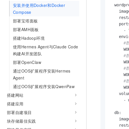
安装并使用Docker和Docker
  wordpre
    imag
Compose
    rest
部署宝塔面板
    ports
部署AMH面板
      - 
    envi
搭建Hadoop环境
#
使用Hermes Agent与Claude Code
      WO
构建AI开发团队
#
部署OpenClaw
      WO
#
通过OOS扩展程序安装Hermes
      WO
Agent
#
通过OOS扩展程序安装QwenPaw
      WO
    volum
搭建网站
      - 
搭建应用
部署自建项目
  db:

    imag
块存储最佳实践
    rest