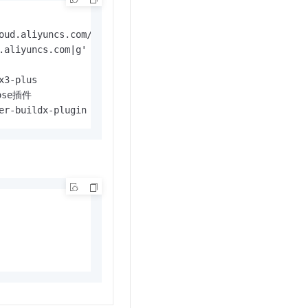
t.diy 一步搞定创意建站
构建大模型应用的安全防护体系
通过自然语言交互简化开发流程,全栈开发支持
通过阿里云安全产品对 AI 应用进行安全防护
oud.aliyuncs.com/docker-ce/linux/centos/docker-ce.repo

ose插件
er-buildx-plugin docker-compose-plugin