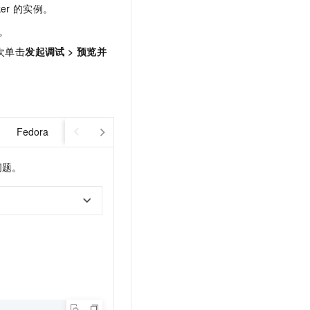
文戏情感细腻自然，动作戏激烈拳拳到肉，实现更强表演能力
支持中英文自由切换，具备更强的噪声鲁棒性
er
的实例。
云聚AI 严选权益
SSL 证书
，一键激活高效办公新体验
精选AI产品，从模型到应用全链提效
。
堡垒机
次单击
发起调试
>
预览并
AI 用量加速计划
应用
防火墙
、识别商机，让客服更高效、服务更出色。
新老同享，达量后返
千问办公
主机安全
NEW
的智能体编程平台
一站式AI生产力平台
AI 应用及服务市场
Fedora
Anolis OS
Alibaba Cloud Linux 2
CentOS 7.x
伶鹊
企业级人与Agent协作平台，接入和调度多个数字员工
智能客服平台，对话机器人、对话分析、智能外呼
AI 应用
问题。
大模型服务平台百炼 - 全妙
大模型
应用创作平台
多模态内容创作工具，已接入 DeepSeek
自然语言处理
数据标注
机器学习
息提取
与 AI 智能体进行实时音视频通话
从文本、图片、视频中提取结构化的属性信息
构建支持视频理解的 AI 音视频实时通话应用