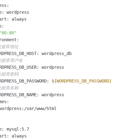
ss:

e: wordpress

art: always

:

"80:80"
ronment:

数据库地址
RDPRESS_DB_HOST: wordpress_db

数据库用户名
RDPRESS_DB_USER: wordpress

数据库密码
RDPRESS_DB_PASSWORD: 
${WORDPRESS_DB_PASSWORD}
数据库名称
RDPRESS_DB_NAME: wordpress

es:

wordpress:/var/www/html

e: mysql:5.7

art: always
