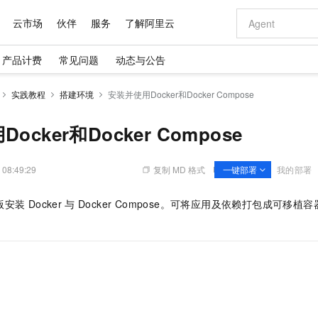
云市场
伙伴
服务
了解阿里云
产品计费
常见问题
动态与公告
AI 特惠
数据与 API
成为产品伙伴
企业增值服务
最佳实践
价格计算器
AI 场景体
基础软件
产品伙伴合
阿里云认证
市场活动
配置报价
大模型
实践教程
搭建环境
安装并使用Docker和Docker Compose
自助选配和估算价格
步到位
域名与网站
智启 AI 普惠权益
产品生态集成认证中心
企业支持计划
云上春晚
Qwen Audio：打造专属 AI 语音助手
千问官方 MaaS 平台，为开发者和 Agent 而生，新用户赠送 1 亿 + tokens 额度
云服务器 EC
一句话生成原生
AI Coding
阿里云Maa
2026 阿里云
为企业打
数据集
Windows
大模型认证
模型
NEW
NEW
格式还原
值低价云产品抢先购
提供智能易用的域名与建站服务
至高享 1亿+免费 tokens，加速 Al 应用落地
Qwen-Audio-3.0-Realtime 端到端实时语音角色扮演
安全可靠、弹
输入一句话想法,
智能编程，一键
ocker和Docker Compose
产品生态伙伴
专家技术服务
云上奥运之旅
弹性计算合作
阿里云中企出
手机三要素
宝塔 Linux
全部认证
价格优势
开源旗舰模型
对象存储 OSS
即刻拥有 DeepSeek-V4-Pro
阿里云 OPC 创新助力计划
云数据库 RD
一键部署幻兽
AI 电商营销
产品生态伙伴工作台
企业增值服务台
云栖战略参考
云存储合作计
云栖大会
身份实名认证
CentOS
训练营
推动算力普惠，释放技术红利
的大模型服务
最高返9万
真正可用的 1M 上下文,一次完成代码全链路开发
轻松解锁专属 DeepSeek-V4-Pro
至高百万元 Token 补贴，加速一人公司成长
稳定、安全、高性价比、高性能的云存储服务
一键购买专属
从图文生成到
 08:49:29
复制 MD 格式
一键部署
我的部署
云上的中国
数据库合作计
活动全景
短信
Docker
图片和
自进化智能体
人工智能平台 PAI
5 分钟轻松部署专属 QwenPaw
Token Plan 模型订阅计划
Qoder
高效搭建 AI
AI 广告创作
企业成长
大模型
NEW
HOT
信息公告
版安装
Docker
与
Docker Compose。可将应用及依赖打包成可移
看见新力量
云网络合作计
OCR 文字识别
JAVA
级电脑
越聪明
证享300元代金券
一站式AI开发、训练和推理服务
Qwen3.8-Max 首发尝鲜，限时加量 10 倍，夜间低至2折
从聊天伙伴进化为能主动干活的本地数字员工
面向真实软件
图文、视频一
Kimi-K3
HappyHors
NEW
魔搭 Mode
loud
服务实践
官网公告
Kimi 最新旗舰模型，长程编程与推理利器
让文字生成流
金融模力时刻
Salesforce O
版
发票查验
全能环境
Qoder CN
Claude Code + GStack 打造工程团队
千问办公，限时限量积分加倍
云原生数据库 P
低代码高效构
AI 建站
NEW
作计划
计划
创新中心
魔搭 ModelSc
健康状态
让AI从“聊天伙伴”进化为能干活的“数字员工”
覆盖公网/内网、递归/权威、移动APP等全场景解析服务
安装技能 GStack，拥有专属 AI 工程团队
你的AI工作搭子，覆盖日常办公高频场景
基于千问大模型等，支持代码智能生成、研发智能问答
0 代码专业建
客户案例
天气预报查询
操作系统
Deepseek-v4-pro
HappyHors
态合作计划
态智能体模型
旗舰 MoE 大模型，百万上下文与顶尖推理能力
图生视频，流
Compute
同享
容器服务 Kubernetes 版 ACK
万小智 AI 建站低至 15元/月
云防火墙
AI 短剧/漫剧
快递物流查询
WordPress
成为服务伙
高校合作
式云数据仓库
点，立即开启云上创新
提供一站式管理容器应用的 K8s 服务
送.CN域名，送备案服务码
云原生的云上
AI助力短剧
GLM-5.2
Wan2.7-T
Ubuntu