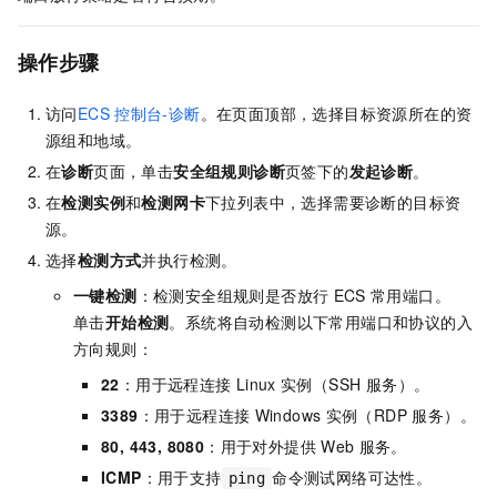
操作步骤
访问
ECS
控制台-诊断
。在页面顶部，选择目标资源所在的资
源组和地域。
在
诊断
页面，单击
安全组规则诊断
页签下的
发起诊断
。
在
检测实例
和
检测网卡
下拉列表中，选择需要诊断的目标资
源。
选择
检测方式
并执行检测。
一键检测
：检测安全组规则是否放行
ECS
常用端口。
单击
开始检测
。系统将自动检测以下常用端口和协议的入
方向规则：
22
：用于远程连接
Linux
实例（SSH 服务）。
3389
：用于远程连接
Windows
实例（RDP 服务）。
80, 443, 8080
：用于对外提供
Web
服务。
ICMP
：用于支持
命令测试网络可达性。
ping