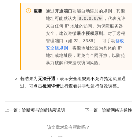
重要
通过
开通端口
功能自动添加的规则，其源
地址可能默认为
，代表允许
0.0.0.0/0
来自任何
IP
地址的访问。为保障服务器
安全，建议遵循
最小授权原则
。对于远程
管理端口（如 22、3389），可手动
修改
安全组规则
，将源地址设置为具体的
IP
地址或地址段，避免向全网开放，以防范
暴力破解和未授权访问风险。
若结果为
无法开通
：表示安全组规则不允许指定流量通
过。可点击
检测详情
进行查看并手动进行修改调整。
上一篇：
诊断项与诊断结果说明
下一篇：
诊断网络连通性
该文章对您有帮助吗？