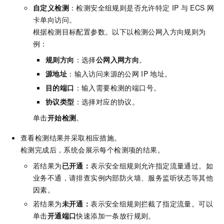
自定义检测
：检测安全组规则是否允许特定
IP
与
ECS
网
卡单向访问。
根据检测目标配置参数。以下以检测公网入方向规则为
例：
规则方向
：选择
公网入网方向
。
源地址
：输入访问来源的公网
IP
地址。
目的端口
：输入需要检测的端口号。
协议类型
：选择对应的协议。
单击
开始检测
。
查看检测结果并采取相应措施。
检测完成后，系统会展示每个检测项的结果。
若结果为
已开通：
表示安全组规则允许指定流量通过。如
业务不通，请排查实例内部防火墙、服务监听状态等其他
因素。
若结果为
未开通：
表示安全组规则拦截了指定流量。可以
单击
开通端口
快速添加一条放行规则。