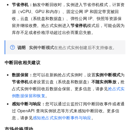
节省停机：
触发中断回收时，实例进入节省停机模式，计算资
源（vCPU、GPU
和内存）、固定公网
IP
和固定带宽被回
收，云盘（系统盘和数据盘）、弹性公网
IP、快照等资源保
留并继续收费。抢占式实例进入
节省停机
模式后，可能会因为
库存不足或者价格浮动超过出价而重启失败。
说明
实例中断模式
在抢占式实例创建后不支持修改。
中断回收相关建议
数据保留：
您可以在新购抢占式实例时，设置
实例中断模式
为
节省停机
或者设置云盘（系统盘和数据盘）
不随实例释放，
抢
占式实例中断回收后数据会保留。更多信息，请参见
抢占式实
例数据保留和恢复
。
感知中断与响应：
您可以通过云监控订阅中断回收事件或者通
过
OpenAPI
查询实例状态等方式来感知中断回收。更多信
息，请参见
感知抢占式实例中断事件与响应
。
市场价格浮动