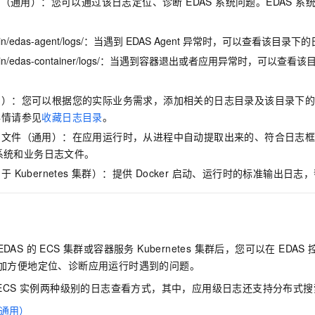
日志（通用）：您可以通过该日志定位、诊断 EDAS 系统问题。EDAS 
服务生态伙伴
视觉 Coding、空间感知、多模态思考等全面升级
1M上下文，专为长程任务能力而生
云工开物
企业应用
Night Plan 支持 Qwen 3.8-Max
AI 办公
NEW
Red Hat
30+ 款产品免费体验
夜间 5 折，Qwen/Meoo/TokenPlan 客户专享
AI智能应用
科研合作
ERP
n/edas-agent/logs/
：当遇到 EDAS Agent 异常时，可以查看该目录
堂（旗舰版）
SUSE
智能客服
AI 应用构建
大模型原生
n/edas-container/logs/
：当遇到容器退出或者应用异常时，可以查看该
CRM
2个月
自动承接线索
建站小程序
Qoder
大模型服务平台百炼-应用模版
OA 办公系统
HOT
NEW
用）：您可以根据您的实际业务需求，添加相关的日志目录及该目录下
面向真实软件
个人版上线、团队版降价；千问3.8-Max首发发尝鲜
丰富多元化的应用模版和解决方案
力提升
财税管理
模板建站
详情请参见
收藏日志目录
。
万有无界
大模型服务平台百炼-智能体
文件（通用）：在应用运行时，从进程中自动提取出来的、符合日志框架（如 
400电话
定制建站
的模型效果
灵活可视化地构建企业级 Agent
 系统和业务日志文件。
方案
广告营销
模板小程序
 Kubernetes 集群）：提供 Docker 启动、运行时的标准输出日志
秒悟
人工智能平台 PAI
定制小程序
云端极速 AI 
新一代 AI 视频生成模型，深度适配广告营销等场景
AI Native 的算法工程平台，一站式完成建模、训练、推理服务部署
APP 开发
建站系统
DAS 的 ECS 集群或容器服务 Kubernetes 集群后，您可以在 ED
更加方便地定位、诊断应用运行时遇到的问题。
AI 应用
10分钟微调：让0.6B模型媲美235B模型
多模态数据信
和 ECS 实例两种级别的日志查看方式，其中，应用级日志还支持分布式
依托云原生高可用架构,实现Dify私有化部署
用1%尺寸在特定领域达到大模型90%以上效果
通用）