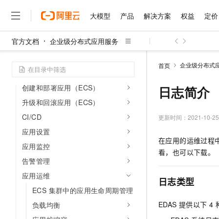
金融云用户指南概述
大模型
产品
解决方案
权益
定价
应用托管（K8s）
官方文档
企业级分布式应用服务
应用托管（ECS）
大模型
产品
解决方案
权益
定价
云市场
伙伴
服务
了解阿里云
精选产品
精选解决方案
普惠上云
产品定价
精选商城
成为销售伙伴
售前咨询
为什么选择阿里云
应用托管概述（ECS）
千问AI平台
企业级分布式
首页
了解云产品的定价详情
资源管理
大模型服务平台百炼
睿译宝，AI翻译排版一
普惠上云 官方力荐
分销伙伴
在线服务
网站建设
什么是云计算
大
大模型服务与应用平台
上传文档即自动完成翻译和
云服务器38元/年起，超
创建和部署应用（ECS）
日志简介
咨询伙伴
多端小程序
技术领先
云上成本管理
售后服务
升级和回滚应用（ECS）
千问大模型
GLM-5.2：长任务时代
官方推荐返现计划
大模型
大模型
精选产品
精选解决方案
Salesforce 国际版订阅
稳定可靠
管理和优化成本
CI/CD
多元化、高性能、安全可靠
推荐新用户得奖励，单订单
更新时间：
2021-10-25
销售伙伴合作计划
自助服务
友盟天域
安全合规
人工智能与机器学习
AI
文本生成
应用设置
无影云电脑
Hermes Agent，打造
云工开物
在应用的运维过程
无影生态合作计划
在线服务
应用监控
观测云
分析师报告
随时随地安全接入的云上超
自主进化，持久记忆，越用
高校专属算力普惠，学生认
计算
互联网应用开发
Qwen3.8-Max
看，也可以下载。
HOT
Salesforce On Alibaba C
工单服务
告警管理
智能体时代全能旗舰模型
Tuya 物联网平台阿里云
研究报告与白皮书
云解析DNS
快速拥有专属 OpenClaw
Consulting Partner 合
大数据
容器
免费试用
应用运维
短信专区
日志类型
蓝凌 OA
Qwen3.7-Plus
AI 大模型销售与服务生
现代化应用
存储
ECS 集群中的应用生命周期管理
天池大赛
能看、能想、能动手的多模
云原生大数据计算服务 Max
解决方案免费试用 新老
电子合同
EDAS 提供以下 4
负载均衡
面向分析的企业级SaaS模
最高领取价值200元试用
安全
网络与CDN
AI 算法大赛
Qwen3-VL-Plus
畅捷通