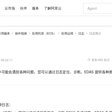
云市场
伙伴
服务
了解阿里云
AI 特惠
数据与 API
成为产品伙伴
企业增值服务
最佳实践
价格计算器
AI 场景体
基础软件
产品伙伴合
阿里云认证
市场活动
配置报价
大模型
应用服务
操作指南
应用托管（ECS）
应用运维
日志
日志简介
自助选配和估算价格
步到位
域名与网站
智启 AI 普惠权益
产品生态集成认证中心
企业支持计划
云上春晚
Qwen Audio：打造专属 AI 语音助手
千问官方 MaaS 平台，为开发者和 Agent 而生，新用户赠送 1 亿 + tokens 额度
云服务器 EC
一句话生成原生
AI Coding
阿里云Maa
2026 阿里云
为企业打
数据集
Windows
大模型认证
模型
NEW
NEW
格式还原
值低价云产品抢先购
提供智能易用的域名与建站服务
至高享 1亿+免费 tokens，加速 Al 应用落地
Qwen-Audio-3.0-Realtime 端到端实时语音角色扮演
安全可靠、弹
输入一句话想法,
智能编程，一键
产品生态伙伴
专家技术服务
云上奥运之旅
弹性计算合作
阿里云中企出
手机三要素
宝塔 Linux
全部认证
价格优势
开源旗舰模型
对象存储 OSS
即刻拥有 DeepSeek-V4-Pro
阿里云 OPC 创新助力计划
云数据库 RD
一键部署幻兽
AI 电商营销
产品生态伙伴工作台
企业增值服务台
云栖战略参考
云存储合作计
云栖大会
身份实名认证
CentOS
训练营
推动算力普惠，释放技术红利
的大模型服务
最高返9万
真正可用的 1M 上下文,一次完成代码全链路开发
轻松解锁专属 DeepSeek-V4-Pro
至高百万元 Token 补贴，加速一人公司成长
稳定、安全、高性价比、高性能的云存储服务
一键购买专属
从图文生成到
复制 MD 格式
 08:32:11
云上的中国
数据库合作计
活动全景
短信
Docker
图片和
自进化智能体
人工智能平台 PAI
5 分钟轻松部署专属 QwenPaw
Token Plan 模型订阅计划
Qoder
高效搭建 AI
AI 广告创作
企业成长
大模型
NEW
HOT
信息公告
中可能会遇到各种问题，您可以通过日志定位、诊断。EDAS 提供各种
看见新力量
云网络合作计
OCR 文字识别
JAVA
级电脑
越聪明
证享300元代金券
一站式AI开发、训练和推理服务
Qwen3.8-Max 首发尝鲜，限时加量 10 倍，夜间低至2折
从聊天伙伴进化为能主动干活的本地数字员工
面向真实软件
图文、视频一
Kimi-K3
HappyHors
NEW
魔搭 Mode
loud
服务实践
官网公告
Kimi 最新旗舰模型，长程编程与推理利器
让文字生成流
金融模力时刻
Salesforce O
版
发票查验
全能环境
Qoder CN
Claude Code + GStack 打造工程团队
千问办公，限时限量积分加倍
云原生数据库 P
低代码高效构
AI 建站
NEW
作计划
计划
创新中心
魔搭 ModelSc
健康状态
让AI从“聊天伙伴”进化为能干活的“数字员工”
覆盖公网/内网、递归/权威、移动APP等全场景解析服务
安装技能 GStack，拥有专属 AI 工程团队
你的AI工作搭子，覆盖日常办公高频场景
基于千问大模型等，支持代码智能生成、研发智能问答
0 代码专业建
客户案例
天气预报查询
操作系统
Deepseek-v4-pro
HappyHors
态合作计划
态智能体模型
旗舰 MoE 大模型，百万上下文与顶尖推理能力
图生视频，流
Compute
同享
容器服务 Kubernetes 版 ACK
万小智 AI 建站低至 15元/月
云防火墙
AI 短剧/漫剧
快递物流查询
WordPress
成为服务伙
高校合作
 种日志：
式云数据仓库
点，立即开启云上创新
提供一站式管理容器应用的 K8s 服务
送.CN域名，送备案服务码
云原生的云上
AI助力短剧
GLM-5.2
Wan2.7-T
Ubuntu