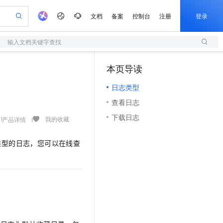
文档
备案
控制台
注册
登录
输入文档关键字查找
验
作计划
器
AI 活动
专业服务
服务伙伴合作计划
开发者社区
加入我们
服务平台百炼
阿里云 OPC 创新助力计划
本页导读
（1）
一站式生成采购清单，支持单品或批量购买
S
可编辑精美 PPT 文稿
S产品伙伴计划（繁花）
峰会
造的大模型服务与应用开发平台
轻量应用服务器
Agency Agents：拥有专属领域专家
AI 生产力先锋
Al MaaS 服务伙伴赋能合作
域名
博文
Careers
至高可申请百万元
日志类型
性可伸缩的云计算服务
 轻松生成专业的 PPT
开启高性价比 AI 编程新体验
先锋实践拓展 AI 生产力的边界
快速构建应用程序和网站，即刻迈出上云第一步
多领域专家智能体,一键组建 AI 虚拟交付团队
Token 补贴，五大权
计划
海大会
伙伴信用分合作计划
商标
问答
社会招聘
查看日志
益加速 OPC 成功
S
帕鲁游戏服务器
数字证书管理服务（原SSL证书）
HappyHorse 打造一站式影视创作平台
飞天发布时刻
HOT
划
备案
电子书
校园招聘
下载日志
联机服务器，轻松开启游戏
视频创作，一键激活电商全链路生产力
全托管，含MySQL、PostgreSQL、SQL Server、MariaDB多引擎
实现全站HTTPS，呈现可信的WEB访问
所见，即是所愿
可视化编排打通从文字构思到成片全链路闭环
我的收藏
产品详情
更多支持
划
公司注册
镜像站
视频生成
语音识别与合成
 智能体与工作流应用
短信服务
漫剧工坊：一站式动画创作平台
AI 实训营
类型的日志，您可以在线查
合作伙伴培训与认证
划
上云迁移
的智能体编程平台
站生成，高效打造优质广告素材
通过阿里云百炼高效搭建AI应用,助力高效开发
快速生产连贯的高质量长漫剧
从基础到进阶，Agent 创客手把手教你
国内短信简单易用，安全可靠，秒级触达，全球覆盖200+国家和地区。
e-1.1-T2V
Qwen3-TTS-Flash
lScope
我要反馈
查询合作伙伴
畅细腻的高质量视频
离线语音合成大模型，多语言方言自适应，低延迟高稳定
n Alibaba Cloud ISV 合作
代维服务
olarDB
建企业门户网站
大数据开发治理平台 DataWorks
10 分钟搭建微信、支付宝小程序
创新加速
ope
登录合作伙伴管理后台
我要建议
站，无忧落地极速上线
以可视化方式快速构建移动和 PC 门户网站
100%兼容MySQL、PostgreSQL，兼容Oracle，支持集中和分布式
高效部署网站，快速应用到小程序
Data Agent 驱动的一站式 Data+AI 开发治理平台
e-1.1-I2V
Cosyvoice-V3-Flash
安全
畅自然，细节丰富
高表现力语音合成大模型，语音克隆听感自然
我要投诉
上云场景组合购
伴
边界网络安全防护产品
漫剧创作，剧本、分镜、视频高效生成
覆盖90%+业务场景，专享组合折扣价
2V
VPN
Fun-ASR