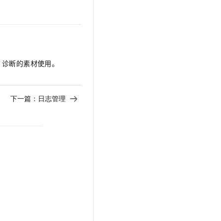
t.diy 一步搞定创意建站
构建大模型应用的安全防护体系
通过自然语言交互简化开发流程,全栈开发支持
通过阿里云安全产品对 AI 应用进行安全防护
、诊断的素材使用。
下一篇：
日志管理