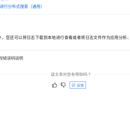
一个 AI 助手
即刻拥有 DeepSeek-R1 满血版
超强辅助，Bol
进行分布式搜索（通用）
在企业官网、通讯软件中为客户提供 AI 客服
多种方案随心选，轻松解锁专属 DeepSeek
外，您还可以将日志下载到本地进行查看或者将日志文件作为应用分析
程错误码说明
该文章对您有帮助吗？
反馈