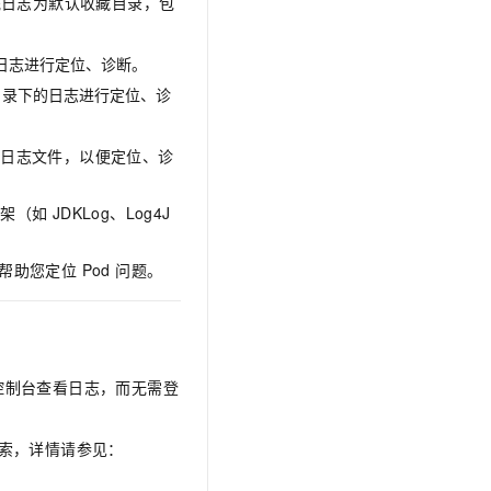
系统日志为默认收藏目录，包
文戏情感细腻自然，动作戏激烈拳拳到肉，实现更强表演能力
支持中英文自由切换，具备更强的噪声鲁棒性
云聚AI 严选权益
SSL 证书
，一键激活高效办公新体验
精选AI产品，从模型到应用全链提效
堡垒机
下的日志进行定位、诊断。
AI 用量加速计划
应用
目录下的日志进行定位、诊
防火墙
、识别商机，让客服更高效、服务更出色。
新老同享，达量后返
千问办公
主机安全
NEW
的日志文件，以便定位、诊
的智能体编程平台
一站式AI生产力平台
AI 应用及服务市场
伶鹊
JDKLog、Log4J
企业级人与Agent协作平台，接入和调度多个数字员工
智能客服平台，对话机器人、对话分析、智能外呼
AI 应用
，帮助您定位 Pod 问题。
大模型服务平台百炼 - 全妙
大模型
应用创作平台
多模态内容创作工具，已接入 DeepSeek
自然语言处理
数据标注
AS 控制台查看日志，而无需登
机器学习
息提取
与 AI 智能体进行实时音视频通话
搜索，详情请参见：
从文本、图片、视频中提取结构化的属性信息
构建支持视频理解的 AI 音视频实时通话应用