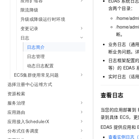
应用扩缩容
EDAS 系统
AI 产品 免费试用
网络
安全
云开发大赛
含两个目录：
限流降级
Tableau 订阅
1亿+ 大模型 tokens 和 
可观测
入门学习赛
/home/admi
升级或降级运行时环境
中间件
AI空中课堂在线直播课
140+云产品 免费试用
大模型服务
/home/admi
变更记录
上云与迁云
产品新客免费试用，最长1
数据库
断。
日志
生态解决方案
千问AI平台-Token Plan
企业出海
大模型ACA认证体验
业务日志（通
大数据计算
日志简介
助力企业全员 AI 认知与能
行业生态解决方案
断业务问题。
政企业务
日志管理
媒体服务
千问AI平台-模型体验
日志框架配置的
开发者生态解决方案
动态日志配置
在线体验全尺寸、多种模态
等）的 EDAS
企业服务与云通信
AI 开发和 AI 应用解决
ECS集群使用常见问题
实时日志（适用于
Happy 系列大模型
域名与网站
选择注册中心运维方式
资源检索
查看日志
终端用户计算
服务治理
Serverless
大模型解决方案
当您的应用部署到 E
应用路由
录到具体 ECS，
开发工具
应用接入SchedulerX
快速部署 Dify，高效搭建 
EDAS 提供应用
分布式任务调度
迁移与运维管理
查看实例日志（