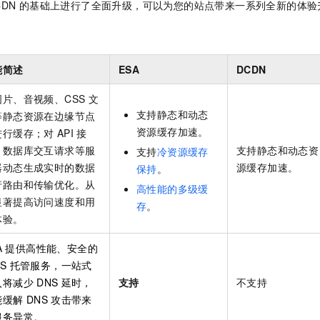
CDN
的基础上进行了全面升级，可以为您的站点带来一系列全新的体验
能简述
ESA
DCDN
图片、音视频、CSS
文
支持静态和动态
等静态资源在边缘节点
资源缓存加速。
进行缓存；对
API
接
、数据库交互请求等服
支持静态和动态资
支持
冷资源缓存
器动态生成实时的数据
源缓存加速。
保持
。
行路由和传输优化。从
高性能的多级缓
显著提高访问速度和用
存
。
体验。
A
提供高性能、安全的
S
托管服务，一站式
入将减少
DNS
延时，
支持
不支持
能缓解
DNS
攻击带来
服务异常。