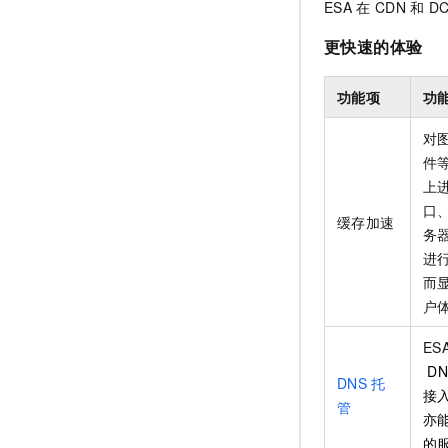
ESA
在
CDN
和
D
更快速的体验
功能项
功
对
件
上
口
缓存加速
务
进
而
户
ES
DN
DNS
托
接
管
亦
的