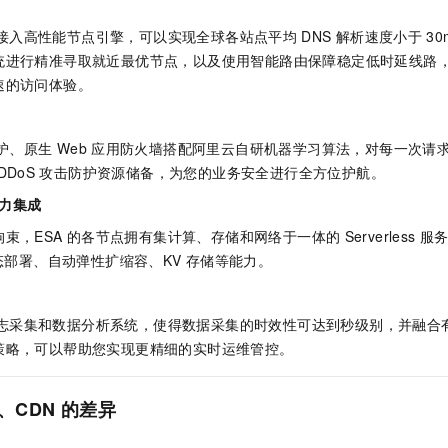
接入高性能节点引擎，可以实现全球各站点平均
DNS
解析速度小于
3
统进行精准寻取就近最优节点，以及使用智能路由保障稳定低时延线路
速的访问体验。
护、原生
Web
应用防火墙搭配阿里云自研机器学习算法，对每一次请
DDoS
攻击防护资源储备，为您的业务安全进行全方位护航。
力集成
拘束，
ESA
的各节点拥有集计算、存储和网络于一体的
Serverless
服
态部署、自动弹性扩缩容、KV
存储等能力。
志采集和数据分析系统，使得数据采集的时效性可达到秒级别，并融合
策略，可以帮助您实现更精细的实时运维管控。
、CDN
的差异