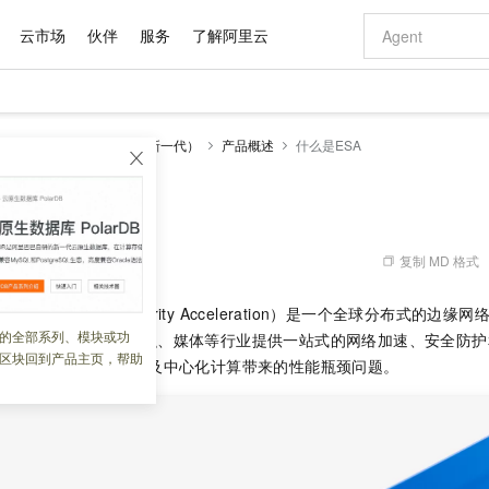
云市场
伙伴
服务
了解阿里云
AI 特惠
数据与 API
成为产品伙伴
企业增值服务
最佳实践
价格计算器
AI 场景体
基础软件
产品伙伴合
阿里云认证
市场活动
配置报价
大模型
边缘安全加速 ESA（全新一代）
产品概述
什么是ESA
自助选配和估算价格
新方式
域名与网站
睿译宝，AI翻译排版一步到位
智启 AI 普惠权益
产品生态集成认证中心
企业支持计划
云上春晚
千问官方 MaaS 平台，为开发者和 Agent 而生，新用户赠送 1 亿 + tokens 额度
云服务器 EC
Qwen Aud
AI Coding
阿里云Maa
2026 阿里云
为企业打
数据集
Windows
大模型认证
模型
NEW
NEW
交付可用成果
值低价云产品抢先购
提供智能易用的域名与建站服务
上传文档即自动完成翻译和格式还原
至高享 1亿+免费 tokens，加速 Al 应用落地
安全可靠、弹
智能编程，一键
A
产品生态伙伴
专家技术服务
云上奥运之旅
弹性计算合作
阿里云中企出
手机三要素
宝塔 Linux
全部认证
价格优势
有专属领域专家
对象存储 OSS
GLM-5.2：长任务时代开源旗舰模型
阿里云 OPC 创新助力计划
云数据库 RD
即刻拥有 DeepS
AI 电商营销
产品生态伙伴工作台
企业增值服务台
云栖战略参考
云存储合作计
云栖大会
身份实名认证
CentOS
训练营
推动算力普惠，释放技术红利
的大模型服务
最高返9万
多领域专家智能体,一键组建 AI 虚拟交付团队
至高百万元 Token 补贴，加速一人公司成长
稳定、安全、高性价比、高性能的云存储服务
真正可用的 1M 上下文,一次完成代码全链路开发
轻松解锁专属 Dee
从图文生成到
复制 MD 格式
 02:03:33
云上的中国
数据库合作计
活动全景
短信
Docker
图片和
站式影视创作平台
人工智能平台 PAI
Hermes Agent，打造自进化智能体
Token Plan 模型订阅计划
Qoder
5 分钟轻松部署
AI 广告创作
企业成长
大模型
NEW
信息公告
速 ESA
（Edge Security Acceleration）是一个全球分布式的
看见新力量
云网络合作计
OCR 文字识别
JAVA
级电脑
证享300元代金券
可视化编排打通从文字构思到成片全链路闭环
一站式AI开发、训练和推理服务
自主进化，持久记忆，越用越聪明
Qwen3.8-Max 首发尝鲜，限时加量 10 倍，夜间低至2折
面向真实软件
图文、视频一
的全部系列、模块或功
Kimi-K3
HappyHors
点，为游戏、电商、金融、媒体等行业提供一站式的网络加速、安全防护
NEW
魔搭 Mode
loud
服务实践
官网公告
区块回到产品主页，帮助
Kimi 最新旗舰模型，长程编程与推理利器
让文字生成流
金融模力时刻
Salesforce O
版
迟高、网络攻击频发以及中心化计算带来的性能瓶颈问题。
发票查验
全能环境
Qoder CN
Claude Code + GStack 打造工程团队
千问办公，限时限量积分加倍
云原生数据库 P
低代码高效构
AI 建站
NEW
作计划
计划
创新中心
魔搭 ModelSc
健康状态
让AI从“聊天伙伴”进化为能干活的“数字员工”
覆盖公网/内网、递归/权威、移动APP等全场景解析服务
安装技能 GStack，拥有专属 AI 工程团队
你的AI工作搭子，覆盖日常办公高频场景
基于千问大模型等，支持代码智能生成、研发智能问答
0 代码专业建
客户案例
天气预报查询
操作系统
Deepseek-v4-pro
HappyHors
态合作计划
态智能体模型
旗舰 MoE 大模型，百万上下文与顶尖推理能力
图生视频，流
Compute
同享
容器服务 Kubernetes 版 ACK
万小智 AI 建站低至 15元/月
云防火墙
AI 短剧/漫剧
快递物流查询
WordPress
成为服务伙
高校合作
式云数据仓库
点，立即开启云上创新
提供一站式管理容器应用的 K8s 服务
送.CN域名，送备案服务码
云原生的云上
AI助力短剧
GLM-5.2
Wan2.7-T
Ubuntu