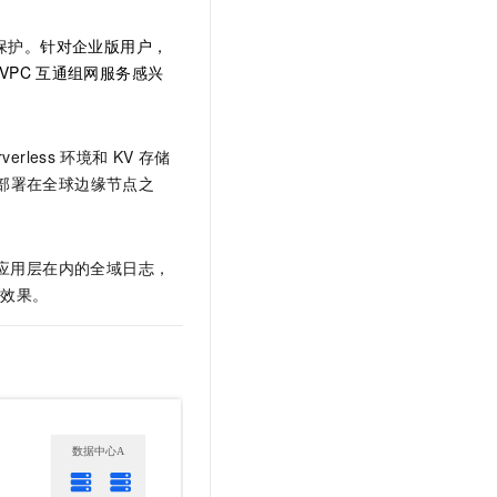
保护
。针对企业版用户，
VPC
互通组网服务感兴
rverless
环境和
KV
存储
部署在全球边缘节点之
、应用层在内的全域日志，
别效果。