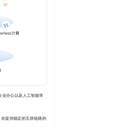
t.diy 一步搞定创意建站
构建大模型应用的安全防护体系
通过自然语言交互简化开发流程,全栈开发支持
通过阿里云安全产品对 AI 应用进行安全防护
企业办公以及人工智能等
，在提供稳定的互联链路的