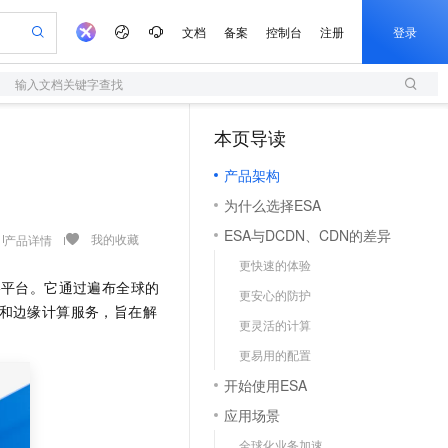
文档
备案
控制台
注册
登录
输入文档关键字查找
验
作计划
器
AI 活动
专业服务
服务伙伴合作计划
开发者社区
加入我们
服务平台百炼
阿里云 OPC 创新助力计划
本页导读
一站式生成采购清单，支持单品或批量购买
S
io：打造专属 AI 语音助手
S产品伙伴计划（繁花）
峰会
造的大模型服务与应用开发平台
轻量应用服务器
一句话生成原生可编辑精美 PPT 文稿
AI 生产力先锋
Al MaaS 服务伙伴赋能合作
域名
博文
Careers
至高可申请百万元
产品架构
性可伸缩的云计算服务
开启高性价比 AI 编程新体验
Qwen-Audio-3.0-Realtime 端到端实时语音角色扮演
输入一句话想法, 轻松生成专业的 PPT
先锋实践拓展 AI 生产力的边界
快速构建应用程序和网站，即刻迈出上云第一步
Token 补贴，五大权
计划
海大会
伙伴信用分合作计划
商标
问答
社会招聘
为什么选择ESA
益加速 OPC 成功
S
eek-V4-Pro
数字证书管理服务（原SSL证书）
一键部署幻兽帕鲁游戏服务器
飞天发布时刻
HOT
划
备案
电子书
校园招聘
ESA与DCDN、CDN的差异
pSeek-V4-Pro
视频创作，一键激活电商全链路生产力
全托管，含MySQL、PostgreSQL、SQL Server、MariaDB多引擎
实现全站HTTPS，呈现可信的WEB访问
一键购买专属联机服务器，轻松开启游戏
所见，即是所愿
我的收藏
产品详情
更多支持
划
公司注册
镜像站
更快速的体验
视频生成
语音识别与合成
专属 QwenPaw
短信服务
漫剧工坊：一站式动画创作平台
AI 实训营
HOT
边缘网络平台。它通过遍布全球的
合作伙伴培训与认证
更安心的防护
划
上云迁移
的智能体编程平台
站生成，高效打造优质广告素材
从聊天伙伴进化为能主动干活的本地数字员工
快速生产连贯的高质量长漫剧
从基础到进阶，Agent 创客手把手教你
国内短信简单易用，安全可靠，秒级触达，全球覆盖200+国家和地区。
e-1.1-T2V
Qwen3-TTS-Flash
和边缘计算服务，旨在解
lScope
我要反馈
查询合作伙伴
更灵活的计算
畅细腻的高质量视频
离线语音合成大模型，多语言方言自适应，低延迟高稳定
n Alibaba Cloud ISV 合作
代维服务
olarDB
建企业门户网站
大数据开发治理平台 DataWorks
10 分钟搭建微信、支付宝小程序
更易用的配置
创新加速
ope
登录合作伙伴管理后台
我要建议
站，无忧落地极速上线
以可视化方式快速构建移动和 PC 门户网站
100%兼容MySQL、PostgreSQL，兼容Oracle，支持集中和分布式
高效部署网站，快速应用到小程序
Data Agent 驱动的一站式 Data+AI 开发治理平台
e-1.1-I2V
Cosyvoice-V3-Flash
开始使用ESA
安全
畅自然，细节丰富
高表现力语音合成大模型，语音克隆听感自然
我要投诉
上云场景组合购
伴
应用场景
边界网络安全防护产品
漫剧创作，剧本、分镜、视频高效生成
覆盖90%+业务场景，专享组合折扣价
2V
VPN
Fun-ASR
全球化业务加速