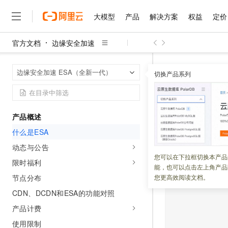
大模型
产品
解决方案
权益
定价
官方文档
边缘安全加速
大模型
产品
解决方案
权益
定价
云市场
伙伴
服务
了解阿里云
精选产品
精选解决方案
普惠上云
产品定价
精选商城
成为销售伙伴
售前咨询
为什么选择阿里云
千问AI平台
边缘安全加速
首页
边缘安全加速 ESA（全新一代）
了解云产品的定价详情
切换产品系列
大模型服务平台百炼
千问办公，解锁你的工作
普惠上云 官方力荐
分销伙伴
在线服务
网站建设
什么是云计算
大
大模型服务与应用平台
企业级Agent产品，直接
云服务器38元/年起，超
什么是ES
咨询伙伴
多端小程序
技术领先
云上成本管理
售后服务
千问大模型
Agency Agents：拥
官方推荐返现计划
大模型
大模型
精选产品
精选解决方案
Salesforce 国际版订阅
稳定可靠
产品概述
管理和优化成本
多元化、高性能、安全可靠
推荐新用户得奖励，单订单
更新时间：
2026-03-25
销售伙伴合作计划
自助服务
什么是ESA
友盟天域
安全合规
人工智能与机器学习
AI
文本生成
无影云电脑
HappyHorse 打造一
云工开物
阿里云的
边缘安全加
无影生态合作计划
在线服务
动态与公告
观测云
分析师报告
随时随地安全接入的云上超
高校专属算力普惠，学生认
计算
互联网应用开发
您可以在下拉框切换本产品
Qwen3.8-Max
3200
多个边缘节
HOT
限时福利
Salesforce On Alibaba C
工单服务
能，也可以点击左上角产品
智能体时代全能旗舰模型
Tuya 物联网平台阿里云
研究报告与白皮书
决全球业务访问延
云解析DNS
快速拥有专属 OpenClaw
Consulting Partner 合
大数据
容器
节点分布
您更高效阅读文档。
免费试用
短信专区
蓝凌 OA
Qwen3.7-Plus
CDN、DCDN和ESA的功能对照
AI 大模型销售与服务生
现代化应用
存储
天池大赛
能看、能想、能动手的多模
云原生大数据计算服务 Max
解决方案免费试用 新老
电子合同
产品计费
面向分析的企业级SaaS模
最高领取价值200元试用
安全
网络与CDN
AI 算法大赛
Qwen3-VL-Plus
使用限制
畅捷通