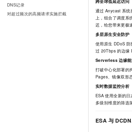
跨全球低延迟访问
DNS记录
通过
Anycast
系统
对超过频次的高频请求实施拦截
上，组合了调度系
迟，给您带来更极
多层原生安全防护
使用原生
DDoS
防
过
20Tbps
的边缘
Serverless
边缘能
打破中心化部署的
Pages
、镜像双形
实时数据监控分析
ESA
使用全新的日
多级别维度的筛选
ESA
与
DCDN