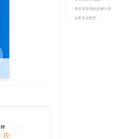
文戏情感细腻自然，动作戏激烈拳拳到肉，实现更强表演能力
支持中英文自由切换，具备更强的噪声鲁棒性
云聚AI 严选权益
SSL 证书
高并发应用的边缘计算
，一键激活高效办公新体验
精选AI产品，从模型到应用全链提效
堡垒机
业务安全防护
AI 用量加速计划
应用
防火墙
、识别商机，让客服更高效、服务更出色。
新老同享，达量后返
千问办公
主机安全
NEW
的智能体编程平台
一站式AI生产力平台
AI 应用及服务市场
伶鹊
企业级人与Agent协作平台，接入和调度多个数字员工
智能客服平台，对话机器人、对话分析、智能外呼
AI 应用
大模型服务平台百炼 - 全妙
大模型
应用创作平台
多模态内容创作工具，已接入 DeepSeek
自然语言处理
数据标注
机器学习
息提取
与 AI 智能体进行实时音视频通话
从文本、图片、视频中提取结构化的属性信息
构建支持视频理解的 AI 音视频实时通话应用