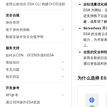
使用云效结合 ESA CLI 构建CI/CD流程
全站流量优化
ESA
为网站、应
安全合规
还支持线下云
趣，或希望了
身份管理
Serverless
开
基于身份的策略
ESA
的全面云
数据及操作安全合规声明
能力，为开发者提
上。
服务支持
全面的安全和
如何从CDN、DCDN升级到ESA
采用全新的日
基础知识
通过更低延时
常见问题
相关协议
为什么选择
ES
开发参考
API参考
通过SDK操作ESA资源