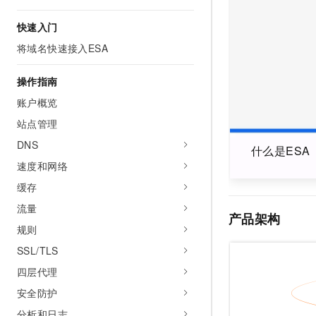
AI 产品 免费试用
网络
安全
云开发大赛
Tableau 订阅
快速入门
1亿+ 大模型 tokens 和 
可观测
入门学习赛
中间件
AI空中课堂在线直播课
将域名快速接入ESA
140+云产品 免费试用
大模型服务
上云与迁云
产品新客免费试用，最长1
数据库
操作指南
生态解决方案
千问AI平台-Token Plan
企业出海
大模型ACA认证体验
账户概览
大数据计算
助力企业全员 AI 认知与能
行业生态解决方案
站点管理
政企业务
媒体服务
千问AI平台-模型体验
开发者生态解决方案
DNS
什么是ESA
在线体验全尺寸、多种模态
企业服务与云通信
速度和网络
AI 开发和 AI 应用解决
Happy 系列大模型
缓存
域名与网站
流量
产品架构
终端用户计算
规则
Serverless
大模型解决方案
SSL/TLS
四层代理
开发工具
快速部署 Dify，高效搭建 
安全防护
迁移与运维管理
分析和日志