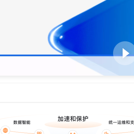
服务生态伙伴
视觉 Coding、空间感知、多模态思考等全面升级
1M上下文，专为长程任务能力而生
云工开物
企业应用
Night Plan 支持 Qwen 3.8-Max
AI 办公
NEW
Red Hat
30+ 款产品免费体验
夜间 5 折，Qwen/Meoo/TokenPlan 客户专享
AI智能应用
科研合作
ERP
堂（旗舰版）
SUSE
智能客服
AI 应用构建
大模型原生
CRM
2个月
自动承接线索
建站小程序
Qoder
大模型服务平台百炼-应用模版
OA 办公系统
HOT
NEW
面向真实软件
个人版上线、团队版降价；千问3.8-Max首发发尝鲜
丰富多元化的应用模版和解决方案
力提升
财税管理
模板建站
万有无界
大模型服务平台百炼-智能体
400电话
定制建站
的模型效果
灵活可视化地构建企业级 Agent
方案
广告营销
模板小程序
秒悟
人工智能平台 PAI
定制小程序
云端极速 AI 
新一代 AI 视频生成模型，深度适配广告营销等场景
AI Native 的算法工程平台，一站式完成建模、训练、推理服务部署
APP 开发
建站系统
AI 应用
10分钟微调：让0.6B模型媲美235B模型
多模态数据信
依托云原生高可用架构,实现Dify私有化部署
用1%尺寸在特定领域达到大模型90%以上效果