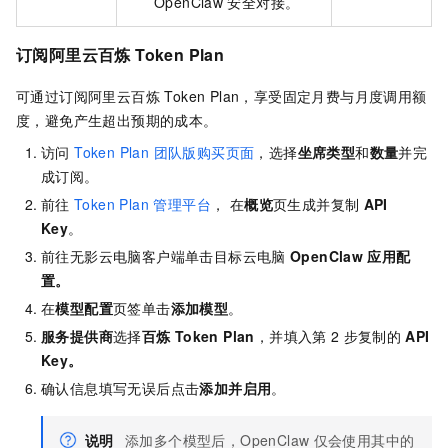
OpenClaw
安全对接。
订阅阿里云百炼 Token Plan
可通过订阅阿里云百炼 Token Plan，享受固定月费与月度调用额
度，避免产生超出预期的成本。
访问
Token Plan 团队版购买页面
，选择
坐席类型
和
数量
并完
成订阅。
前往
Token Plan 管理平台
， 在
概览
页生成并复制
API
Key
。
前往无影云电脑客户端单击目标云电脑
OpenClaw
应用配
置。
在
模型配置
页签单击
添加模型
。
服务提供商
选择
百炼
Token Plan
，并填入第
2
步复制的
API
Key。
确认信息填写无误后点击
添加并启用
。
说明
添加多个模型后，OpenClaw
仅会使用其中的