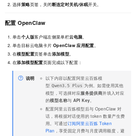
选择
策略
页签，关闭
断连定时关机/休眠
开关。
配置
OpenClaw
单击
个人版
客户端左侧菜单栏
云电脑
。
单击目标云电脑卡片
OpenClaw
应用配置
。
在
模型配置
页签单击
添加模型
。
在
添加模型配置
页面完成以下配置：
说明
以下内容以配置阿里云百炼模
型
为例。如需使用其他
Qwen3.5 Plus
模型，可选择对应
服务提供商
并填入对应
的
模型名称
与
API Key
。
配置阿里云百炼模型后与
OpenClaw
对
话，将根据对话使用的
token
数量产生费
用。可通过
订阅阿里云百炼 Token
Plan
，享受固定月费与月度调用额度，避