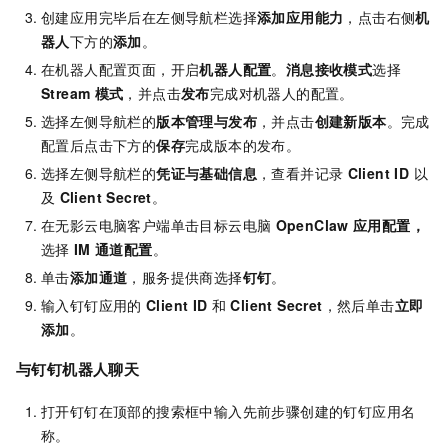
创建应用完毕后在左侧导航栏选择
添加应用能力
，点击右侧
机
器人
下方的
添加
。
在机器人配置页面，开启
机器人配置
。
消息接收模式
选择
Stream
模式
，并点击
发布
完成对机器人的配置。
选择左侧导航栏的
版本管理与发布
，并点击
创建新版本
。完成
配置后点击下方的
保存
完成版本的发布。
选择左侧导航栏的
凭证与基础信息
，查看并记录
Client ID
以
及
Client Secret
。
在无影云电脑客户端单击目标云电脑
OpenClaw
应用配置，
选择
IM
通道配置
。
单击
添加通道
，服务提供商选择
钉钉
。
输入钉钉应用的
Client ID
和
Client Secret
，然后单击
立即
添加
。
与钉钉机器人聊天
打开钉钉在顶部的搜索框中输入先前步骤创建的钉钉应用名
称。