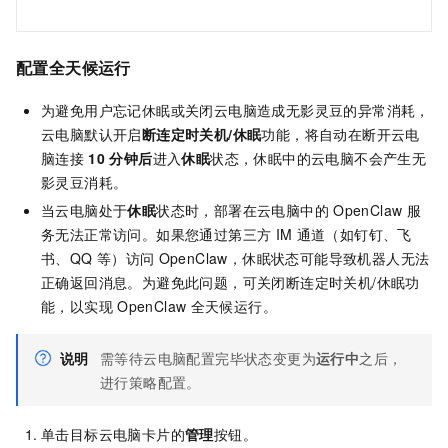
配置全天候运行
为避免用户忘记休眠或关闭云电脑造成无影灵豆的异常消耗，
云电脑默认开启
断连定时关机/休眠
功能，将自动在断开云电
脑连接
10
分钟后
进入
休眠
状态，休眠中的云电脑不会产生无
影灵豆消耗。
当云电脑处于
休眠
状态时，部署在云电脑中的
OpenClaw
服
务无法正常访问。如果您通过第三方
IM
通道（如钉钉、飞
书、QQ
等）访问
OpenClaw，休眠状态可能导致机器人无法
正确返回消息。为避免此问题，可关闭断连定时关机/休眠功
能，以实现
OpenClaw
全天候运行。
说明
需等待云电脑配置完毕状态变更为
运行中
之后，
进行策略配置。
单击目标云电脑卡片的
管理
按钮。