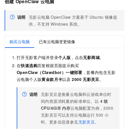
创建
OpenClaw
云电脑
说明
无影云电脑
OpenClaw
方案基于
Ubuntu
镜像提
供，不支持
Windows
系统。
购买云电脑
已有云电脑变更镜像
打开无影客户端并登录
个人版
，点击
无影商城
。
在
快速选购
页签根据页面提示购买
OpenClaw（Clawdbot）一键部署
，套餐内包含无影
云电脑个人版
黄金款月卡
以及
2000
无影灵豆
。
说明
无影灵豆是衡量云电脑和云游戏单位时
间内资源消耗量的标准单位。以
4
核
CPU/8GiB
内存
云电脑配置为例，2000
无影灵豆可以支持云电脑运行
500
小
时。更多信息请参见
无影灵豆
。