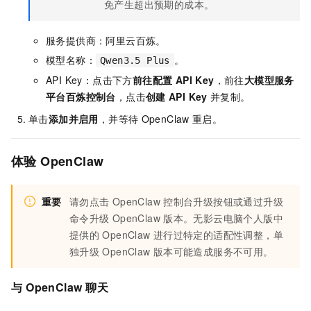
免产生超出预期的成本。
服务提供商：阿里云百炼。
模型名称：
。
Qwen3.5 Plus
API Key：点击下方
前往配置 API Key
，前往
大模型服务
平台百炼控制台
，点击
创建
API Key
并复制。
单击
添加并启用
，并等待
OpenClaw
重启。
体验
OpenClaw
重要
请勿点击
OpenClaw
控制台升级按钮或通过升级
命令升级
OpenClaw
版本。无影云电脑个人版中
提供的
OpenClaw
进行过特定的适配性调整，单
独升级
OpenClaw
版本可能造成服务不可用。
与
OpenClaw
聊天