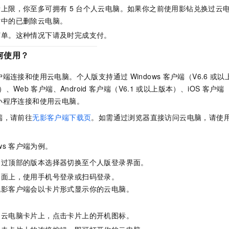
量上限，你至多可拥有
5
台个人云电脑。如果你之前使用影钻兑换过云
站中的已删除云电脑。
订单。这种情况下请及时完成支付。
何使用？
户端连接和使用云电脑。
个人版
支持通过
Windows
客户端
（V6.6
或以
）、
Web
客户端
、
Android
客户端
（V6.1
或以上版本）、
iOS
客户端
（
小程序连接和使用云电脑。
端，请前往
无影客户端下载页
。如需通过浏览器直接访问云电脑，请使
ws
客户端
为例。
通过顶部的版本选择器切换至
个人版
登录界面。
界面上，使用手机号登录或扫码登录。
无影客户端会以卡片形式显示你的云电脑。
的云电脑卡片上，点击卡片上的开机图标。