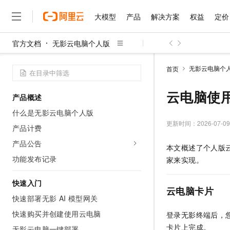
大模型
产品
解决方案
权益
定价
官方文档
无影云电脑个人版
大模型
产品
解决方案
权益
定价
云市场
伙伴
服务
了解阿里云
精选产品
精选解决方案
普惠上云
产品定价
精选商城
成为销售伙伴
售前咨询
为什么选择阿里云
千问AI平台
无影云电脑个
首页
了解云产品的定价详情
大模型服务平台百炼
千问办公，解锁你的工作
普惠上云 官方力荐
分销伙伴
在线服务
网站建设
什么是云计算
大
大模型服务与应用平台
企业级Agent产品，直接
云服务器38元/年起，超
云电脑使
产品概述
咨询伙伴
多端小程序
技术领先
云上成本管理
售后服务
千问大模型
Agency Agents：拥
官方推荐返现计划
大模型
什么是无影云电脑个人版
大模型
精选产品
精选解决方案
Salesforce 国际版订阅
稳定可靠
管理和优化成本
多元化、高性能、安全可靠
推荐新用户得奖励，单订单
更新时间：
2026-07-09
销售伙伴合作计划
产品计费
自助服务
友盟天域
安全合规
人工智能与机器学习
AI
文本生成
无影云电脑
HappyHorse 打造一
云工开物
产品公告
本文概述了
个人版
无影生态合作计划
在线服务
观测云
分析师报告
随时随地安全接入的云上超
高校专属算力普惠，学生认
计算
互联网应用开发
功能发布记录
Qwen3.8-Max
家来实现。
HOT
Salesforce On Alibaba C
工单服务
智能体时代全能旗舰模型
Tuya 物联网平台阿里云
研究报告与白皮书
云解析DNS
快速拥有专属 OpenClaw
Consulting Partner 合
大数据
容器
快速入门
免费试用
短信专区
云电脑卡片
蓝凌 OA
Qwen3.7-Plus
AI 大模型销售与服务生
快速部署无影 AI 模型网关
现代化应用
存储
天池大赛
能看、能想、能动手的多模
云原生大数据计算服务 Max
解决方案免费试用 新老
电子合同
快速购买并创建使用云电脑
登录无影终端后，
面向分析的企业级SaaS模
最高领取价值200元试用
安全
网络与CDN
AI 算法大赛
Qwen3-VL-Plus
卡片上完成。
畅捷通
无影云电脑一键部署