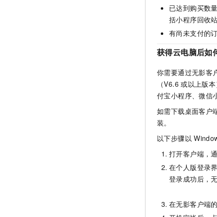
已达到购买数
括小程序回收
有尚未支付的
获得云电脑后如
你需要通过无影客
（V6.6
或以上版本
付宝小程序、微信
如需下载桌面客户
装。
以下步骤以
Windo
打开客户端，
在
个人版
登录
登录成功后，
在无影客户端