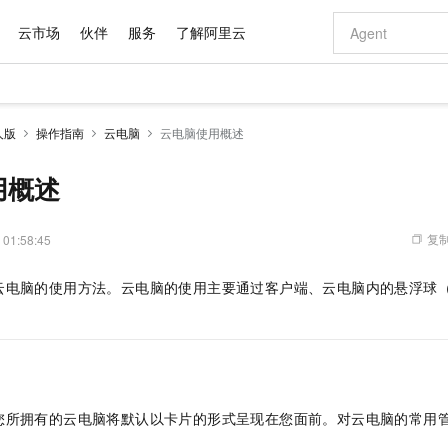
云市场
伙伴
服务
了解阿里云
AI 特惠
数据与 API
成为产品伙伴
企业增值服务
最佳实践
价格计算器
AI 场景体
基础软件
产品伙伴合
阿里云认证
市场活动
配置报价
大模型
人版
操作指南
云电脑
云电脑使用概述
自助选配和估算价格
新方式
域名与网站
睿译宝，AI翻译排版一步到位
智启 AI 普惠权益
产品生态集成认证中心
企业支持计划
云上春晚
千问官方 MaaS 平台，为开发者和 Agent 而生，新用户赠送 1 亿 + tokens 额度
云服务器 EC
Qwen Aud
AI Coding
阿里云Maa
2026 阿里云
为企业打
数据集
Windows
大模型认证
模型
NEW
NEW
交付可用成果
值低价云产品抢先购
提供智能易用的域名与建站服务
上传文档即自动完成翻译和格式还原
至高享 1亿+免费 tokens，加速 Al 应用落地
安全可靠、弹
智能编程，一键
用概述
产品生态伙伴
专家技术服务
云上奥运之旅
弹性计算合作
阿里云中企出
手机三要素
宝塔 Linux
全部认证
价格优势
有专属领域专家
对象存储 OSS
GLM-5.2：长任务时代开源旗舰模型
阿里云 OPC 创新助力计划
云数据库 RD
即刻拥有 DeepS
AI 电商营销
产品生态伙伴工作台
企业增值服务台
云栖战略参考
云存储合作计
云栖大会
身份实名认证
CentOS
训练营
推动算力普惠，释放技术红利
的大模型服务
最高返9万
多领域专家智能体,一键组建 AI 虚拟交付团队
至高百万元 Token 补贴，加速一人公司成长
稳定、安全、高性价比、高性能的云存储服务
真正可用的 1M 上下文,一次完成代码全链路开发
轻松解锁专属 Dee
从图文生成到
复制
 01:58:45
云上的中国
数据库合作计
活动全景
短信
Docker
图片和
站式影视创作平台
人工智能平台 PAI
Hermes Agent，打造自进化智能体
Token Plan 模型订阅计划
Qoder
5 分钟轻松部署
AI 广告创作
企业成长
大模型
NEW
信息公告
云电脑的使用方法。云电脑的使用主要通过客户端、云电脑内的悬浮球
看见新力量
云网络合作计
OCR 文字识别
JAVA
级电脑
证享300元代金券
可视化编排打通从文字构思到成片全链路闭环
一站式AI开发、训练和推理服务
自主进化，持久记忆，越用越聪明
Qwen3.8-Max 首发尝鲜，限时加量 10 倍，夜间低至2折
面向真实软件
图文、视频一
Kimi-K3
HappyHors
NEW
魔搭 Mode
loud
服务实践
官网公告
Kimi 最新旗舰模型，长程编程与推理利器
让文字生成流
金融模力时刻
Salesforce O
版
发票查验
全能环境
Qoder CN
Claude Code + GStack 打造工程团队
千问办公，限时限量积分加倍
云原生数据库 P
低代码高效构
AI 建站
NEW
作计划
计划
创新中心
魔搭 ModelSc
健康状态
让AI从“聊天伙伴”进化为能干活的“数字员工”
覆盖公网/内网、递归/权威、移动APP等全场景解析服务
安装技能 GStack，拥有专属 AI 工程团队
你的AI工作搭子，覆盖日常办公高频场景
基于千问大模型等，支持代码智能生成、研发智能问答
0 代码专业建
客户案例
天气预报查询
操作系统
Deepseek-v4-pro
HappyHors
态合作计划
态智能体模型
旗舰 MoE 大模型，百万上下文与顶尖推理能力
图生视频，流
Compute
同享
容器服务 Kubernetes 版 ACK
万小智 AI 建站低至 15元/月
云防火墙
AI 短剧/漫剧
快递物流查询
WordPress
成为服务伙
高校合作
您所拥有的云电脑将默认以卡片的形式呈现在您面前。对云电脑的常用
式云数据仓库
点，立即开启云上创新
提供一站式管理容器应用的 K8s 服务
送.CN域名，送备案服务码
云原生的云上
AI助力短剧
GLM-5.2
Wan2.7-T
Ubuntu