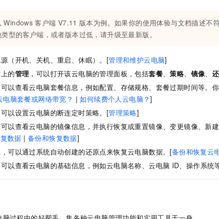
服务生态伙伴
视觉 Coding、空间感知、多模态思考等全面升级
1M上下文，专为长程任务能力而生
云工开物
企业应用
Night Plan 支持 Qwen 3.8-Max
AI 办公
NEW
Red Hat
30+ 款产品免费体验
夜间 5 折，Qwen/Meoo/TokenPlan 客户专享
AI智能应用
科研合作
以
Windows
客户端
V7.11
版本为例。如果你的使用体验与文档描述不
ERP
堂（旗舰版）
SUSE
他类型的客户端，或者版本过低，请升级至最新版。
智能客服
AI 应用构建
大模型原生
CRM
2个月
自动承接线索
建站小程序
电源（开机、关机、重启
、休眠
）。[
管理和维护云电脑
]
Qoder
大模型服务平台百炼-应用模版
OA 办公系统
HOT
NEW
片上的
管理
，可以打开该云电脑的管理面板，包括
套餐
、
策略
、
镜像
、
面向真实软件
个人版上线、团队版降价；千问3.8-Max首发发尝鲜
丰富多元化的应用模版和解决方案
力提升
财税管理
模板建站
，可以查看云电脑套餐信息，例如配置、存储规格、套餐过期时间等。
万有无界
大模型服务平台百炼-智能体
400电话
定制建站
云电脑套餐或网络带宽？
|
如何续费个人云电脑？
]
的模型效果
灵活可视化地构建企业级 Agent
可以设置云电脑的断连定时策略。[
管理策略
]
方案
广告营销
模板小程序
秒悟
人工智能平台 PAI
，可以查看云电脑的镜像信息，并执行恢复或重置镜像、变更镜像、新建
定制小程序
云端极速 AI 
新一代 AI 视频生成模型，深度适配广告营销等场景
AI Native 的算法工程平台，一站式完成建模、训练、推理服务部署
恢复数据
|
备份和恢复数据
]
APP 开发
上，可以通过系统自动创建的还原点来恢复云电脑数据。[
备份和恢复云
，可以查看云电脑的基础信息，例如云电脑名称、云电脑
ID、操作系统等
建站系统
AI 应用
10分钟微调：让0.6B模型媲美235B模型
多模态数据信
依托云原生高可用架构,实现Dify私有化部署
用1%尺寸在特定领域达到大模型90%以上效果
电脑过程中的好帮手，集各种云电脑管理功能和实用工具于一身。