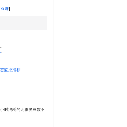
t.diy 一步搞定创意建站
构建大模型应用的安全防护体系
和双屏
]
通过自然语言交互简化开发流程,全栈开发支持
通过阿里云安全产品对 AI 应用进行安全防护
等。
好
]
态监控指标
]
每小时消耗的无影灵豆数不