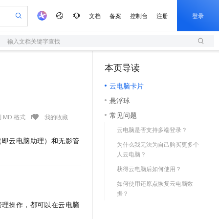
文档
备案
控制台
注册
登录
输入文档关键字查找
验
作计划
器
AI 活动
专业服务
服务伙伴合作计划
开发者社区
加入我们
服务平台百炼
阿里云 OPC 创新助力计划
本页导读
一站式生成采购清单，支持单品或批量购买
S
io：打造专属 AI 语音助手
S产品伙伴计划（繁花）
峰会
造的大模型服务与应用开发平台
轻量应用服务器
一句话生成原生可编辑精美 PPT 文稿
AI 生产力先锋
Al MaaS 服务伙伴赋能合作
域名
博文
Careers
至高可申请百万元
云电脑卡片
性可伸缩的云计算服务
开启高性价比 AI 编程新体验
Qwen-Audio-3.0-Realtime 端到端实时语音角色扮演
输入一句话想法, 轻松生成专业的 PPT
先锋实践拓展 AI 生产力的边界
快速构建应用程序和网站，即刻迈出上云第一步
Token 补贴，五大权
计划
海大会
伙伴信用分合作计划
商标
问答
社会招聘
悬浮球
益加速 OPC 成功
S
eek-V4-Pro
数字证书管理服务（原SSL证书）
一键部署幻兽帕鲁游戏服务器
飞天发布时刻
HOT
划
备案
电子书
校园招聘
常见问题
pSeek-V4-Pro
视频创作，一键激活电商全链路生产力
全托管，含MySQL、PostgreSQL、SQL Server、MariaDB多引擎
实现全站HTTPS，呈现可信的WEB访问
一键购买专属联机服务器，轻松开启游戏
所见，即是所愿
 MD 格式
我的收藏
更多支持
划
公司注册
镜像站
云电脑是否支持多端登录？
视频生成
语音识别与合成
专属 QwenPaw
短信服务
漫剧工坊：一站式动画创作平台
AI 实训营
HOT
（即云电脑助理）和无影管
合作伙伴培训与认证
为什么我无法为自己购买更多个
划
上云迁移
的智能体编程平台
站生成，高效打造优质广告素材
从聊天伙伴进化为能主动干活的本地数字员工
快速生产连贯的高质量长漫剧
从基础到进阶，Agent 创客手把手教你
国内短信简单易用，安全可靠，秒级触达，全球覆盖200+国家和地区。
e-1.1-T2V
Qwen3-TTS-Flash
lScope
人云电脑？
我要反馈
查询合作伙伴
畅细腻的高质量视频
离线语音合成大模型，多语言方言自适应，低延迟高稳定
n Alibaba Cloud ISV 合作
代维服务
olarDB
建企业门户网站
大数据开发治理平台 DataWorks
10 分钟搭建微信、支付宝小程序
获得云电脑后如何使用？
创新加速
ope
登录合作伙伴管理后台
我要建议
站，无忧落地极速上线
以可视化方式快速构建移动和 PC 门户网站
100%兼容MySQL、PostgreSQL，兼容Oracle，支持集中和分布式
高效部署网站，快速应用到小程序
Data Agent 驱动的一站式 Data+AI 开发治理平台
e-1.1-I2V
Cosyvoice-V3-Flash
如何使用还原点恢复云电脑数
安全
畅自然，细节丰富
高表现力语音合成大模型，语音克隆听感自然
据？
我要投诉
上云场景组合购
伴
管理操作，都可以在云电脑
边界网络安全防护产品
漫剧创作，剧本、分镜、视频高效生成
覆盖90%+业务场景，专享组合折扣价
2V
VPN
Fun-ASR