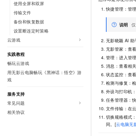
使用全屏和双屏
10 分钟在聊天系统中增加
专有云
快捷管理：管理
传输文件
备份和恢复数据
说明
仅
设置断连定时策略
云游戏
无影晓颖
AI
助
无影管家：查
实践教程
管理：进入管理
畅玩云游戏
消息：查看相
用无影云电脑畅玩《黑神话：悟空》游
状态监控：查
戏
检测与修复：
外设与打印机
服务支持
任务管理器：
常见问题
文件传输：在云
相关协议
切换规格模式
同。[
云电脑无