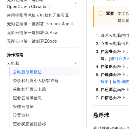
AI 产品 免费试用
网络
OpenClaw（Clawdbot）
安全
云开发大赛
Tableau 订阅
1亿+ 大模型 tokens 和 
重要
本文
使用提货券兑换云电脑和无影灵豆
可观测
入门学习赛
中间件
AI空中课堂在线直播课
是其
140+云产品 免费试用
无影云电脑一键部署 Hermes Agent
大模型服务
上云与迁云
产品新客免费试用，最长1
数据库
无影云电脑一键部署CoPaw
生态解决方案
管理云电脑的
千问AI平台-Token Plan
企业出海
大模型ACA认证体验
无影云电脑一键部署ZCode
大数据计算
点击云电脑卡
助力企业全员 AI 认知与能
行业生态解决方案
在
套餐
面板上
政企业务
媒体服务
操作指南
千问AI平台-模型体验
开发者生态解决方案
餐。[
如何升级
在线体验全尺寸、多种模态
云电脑
企业服务与云通信
在
策略
面板上，
AI 开发和 AI 应用解决
云电脑使用概述
Happy 系列大模型
在
镜像
面板上
域名与网站
登录和配置个人版客户端
数据
|
备份和
终端用户计算
获取和配置云电脑
在
还原点
面板
在
信息
面板上
查看云电脑信息
Serverless
大模型解决方案
管理云电脑
开发工具
悬浮球
快速部署 Dify，高效搭建 
设置偏好
迁移与运维管理
查看状态监控指标
悬浮球是你使用云