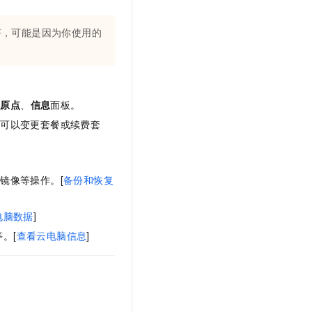
文戏情感细腻自然，动作戏激烈拳拳到肉，实现更强表演能力
支持中英文自由切换，具备更强的噪声鲁棒性
云聚AI 严选权益
SSL 证书
，一键激活高效办公新体验
精选AI产品，从模型到应用全链提效
符，可能是因为你使用的
堡垒机
AI 用量加速计划
应用
防火墙
、识别商机，让客服更高效、服务更出色。
新老同享，达量后返
千问办公
主机安全
NEW
还原点
、
信息
面板。
的智能体编程平台
一站式AI生产力平台
你可以变更套餐或续费套
AI 应用及服务市场
伶鹊
企业级人与Agent协作平台，接入和调度多个数字员工
智能客服平台，对话机器人、对话分析、智能外呼
AI 应用
大模型服务平台百炼 - 全妙
镜像等操作。[
备份和恢复
大模型
应用创作平台
多模态内容创作工具，已接入 DeepSeek
自然语言处理
电脑数据
]
数据标注
。[
查看云电脑信息
]
机器学习
息提取
与 AI 智能体进行实时音视频通话
从文本、图片、视频中提取结构化的属性信息
构建支持视频理解的 AI 音视频实时通话应用