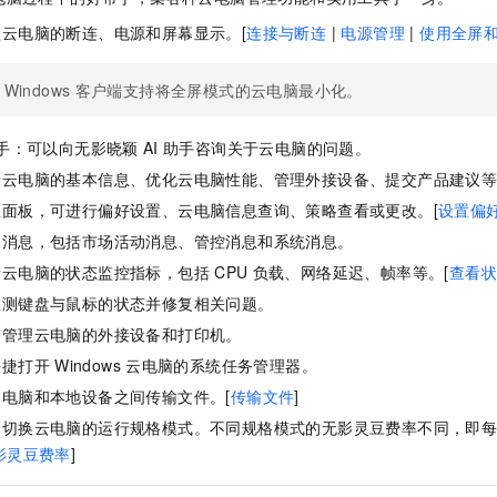
一个 AI 助手
即刻拥有 DeepSeek-R1 满血版
超强辅助，Bol
云电脑的断连、电源和屏幕显示。[
连接与断连
|
电源管理
|
使用全屏
在企业官网、通讯软件中为客户提供 AI 客服
多种方案随心选，轻松解锁专属 DeepSeek
Windows
客户端
支持将全屏模式的云电脑最小化。
手：可以向无影晓颖
AI
助手咨询关于云电脑的问题。
看云电脑的基本信息、优化云电脑性能、管理外接设备、提交产品建议
面板，可进行偏好设置、云电脑信息查询、策略查看或更改。[
设置偏
关消息，包括市场活动消息、管控消息和系统消息。
看云电脑的状态监控指标，包括
CPU
负载、网络延迟、帧率等。[
查看状
检测键盘与鼠标的状态并修复相关问题。
：管理云电脑的外接设备和打印机。
快捷打开
Windows
云电脑的系统任务管理器。
电脑和本地设备之间传输文件。[
传输文件
]
：切换云电脑的运行规格模式。不同规格模式的无影灵豆费率不同，即
影灵豆费率
]