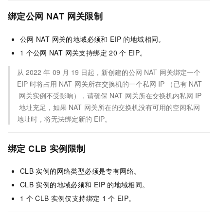
绑定公网
NAT 网关
限制
公网
NAT 网关
的地域必须和
EIP
的地域相同。
1
个公网
NAT 网关
支持绑定
20
个
EIP
。
从
2022
年
09
月
19
日起，新创建的公网
NAT
网关绑定一个
EIP
时将占用
NAT
网关所在交换机的一个私网
IP （已有
NAT
网关实例不受影响），请确保
NAT
网关所在交换机内私网
IP
地址充足，如果
NAT
网关所在的交换机没有可用的空闲私网
地址时，将无法绑定新的
EIP。
绑定
CLB
实例限制
CLB
实例的网络类型必须是专有网络。
CLB
实例的地域必须和
EIP
的地域相同。
1
个
CLB
实例仅支持绑定
1
个
EIP
。