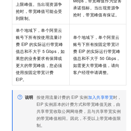
Mbps，带宽峰值作为业务
上限峰值。当出现资源争
承诺指标。当出现资源争
抢时，带宽峰值可能会受
抢时，带宽峰值有保证。
到限制。
单个地域下，单个阿里云
账号下所有按使用流量计
单个地域下，单个阿里云
费
EIP
的实际运行带宽峰
账号下所有按固定带宽计
值总和不大于
5 Gbps，如
费
EIP
的实际运行带宽峰
果您的业务要求有保障或
值总和不大于
50 Gbps，
更大的带宽峰值，您必须
如需更大带宽峰值，请向
使用按固定带宽计费
客户经理申请调整。
EIP
。
说明
按使用流量计费的
EIP
实例
加入共享带宽
时，
EIP
实例原本的计费方式和带宽峰值无效，由
共享带宽收取公网网络费，且与
共享带宽
实例
的带宽峰值相同。因此，不受以上带宽峰值限
制。