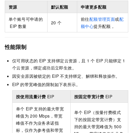
资源
默认配额
申请更多配额
单个账号可申请的
前往
配额管理页面
或
配
20
个
EIP
数量
额中心
提升配额，
性能限制
仅可用状态的
EIP
支持绑定云资源，且
1
个
EIP
只能绑定
1
个云资源，绑定成功后立即生效。
因安全原因被锁定的
EIP
不支持绑定、解绑和释放操作。
EIP
的带宽峰值的限制如下表所示。
按使用流量计费
EIP
按固定带宽计费
EIP
单个
EIP
支持的最大带宽
单个
EIP
（按量付费模式
峰值为
200 Mbps，带宽
下的按固定带宽计费）支
峰值不作为业务承诺指
持的最大带宽峰值为
500
标，仅作为参考值和带宽