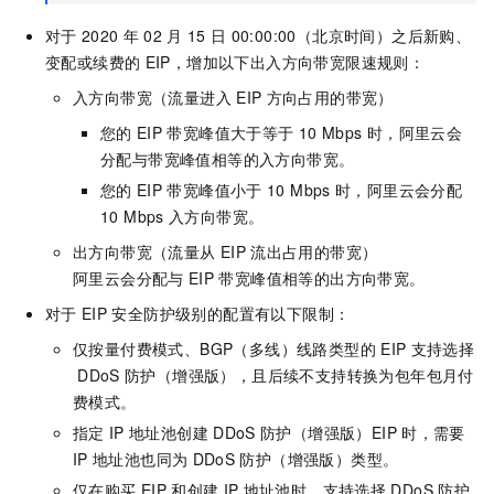
对于
2020
年
02
月
15
日
00:00:00（北京时间）之后新购、
变配或续费的
EIP
，增加以下出入方向带宽限速规则：
入方向带宽（流量进入
EIP
方向占用的带宽）
您的
EIP
带宽峰值大于等于
10 Mbps
时，阿里云会
分配与带宽峰值相等的入方向带宽。
您的
EIP
带宽峰值小于
10 Mbps
时，阿里云会分配
10 Mbps
入方向带宽。
出方向带宽（流量从
EIP
流出占用的带宽）
阿里云会分配与
EIP
带宽峰值相等的出方向带宽。
对于
EIP
安全防护级别的配置有以下限制：
仅按量付费模式、BGP（多线）线路类型的
EIP
支持选择
DDoS
防护（增强版）
，且后续不支持转换为包年包月付
费模式
。
指定
IP
地址池创建
DDoS
防护（增强版）
EIP
时，需要
IP
地址池也同为
DDoS
防护（增强版）类型。
仅在购买
EIP
和创建
IP
地址池时，支持选择
DDoS
防护