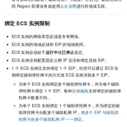
同
Region
部署业务或使用
云企业网
进行跨地域互联。
绑定
ECS
实例限制
ECS
实例的网络类型必须是专有网络。
ECS
实例的地域必须和
EIP
的地域相同。
ECS
实例必须处于
运行中
或
已停止
状态。
ECS
实例没有配置固定公网
IP
且没有绑定其他
EIP
。
1
个
ECS
实例仅支持绑定
1
个
EIP
，但您可以通过
ECS
实
例绑定辅助弹性网卡的方式使
ECS
实例关联多个
EIP
。
为单个
ECS
实例绑定多个辅助弹性网卡，并为每个辅助
弹性网卡绑定
1
个
EIP。每种
实例规格
支持绑定的辅助弹
性网卡数量不同。
为单个
ECS
实例绑定
1
个辅助弹性网卡，并为绑定的辅
助弹性网卡分配多个辅助私网
IP，
将多个 EIP 与辅助弹
性网卡的多个辅助私网
IP
一一绑定
。