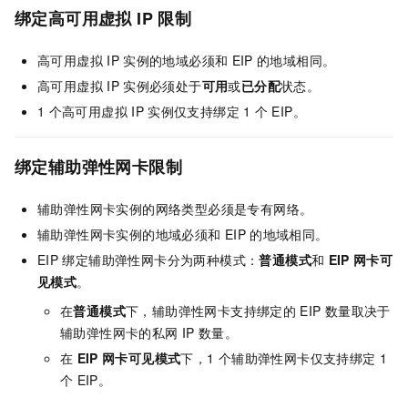
绑定高可用虚拟
IP
限制
高可用虚拟
IP
实例的地域必须和
EIP
的地域相同。
高可用虚拟
IP
实例必须处于
可用
或
已分配
状态。
1
个高可用虚拟
IP
实例仅支持绑定
1
个
EIP
。
绑定辅助弹性网卡限制
辅助弹性网卡实例的网络类型必须是专有网络。
辅助弹性网卡实例的地域必须和
EIP
的地域相同。
EIP
绑定辅助弹性网卡分为两种模式：
普通模式
和
EIP
网卡可
见模式
。
在
普通模式
下，辅助弹性网卡支持绑定的
EIP
数量取决于
辅助弹性网卡的私网
IP
数量。
在
EIP
网卡可见模式
下，1
个辅助弹性网卡仅支持绑定
1
个
EIP
。