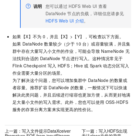
说明
您可以通过
HDFS Web UI
查看
DataNode
节点的负载，详细信息请参见
HDFS Web UI
介绍
。
如果【X】不为
0，并且【X】>【Y】，可检查以下方面。
如果
DataNode
数量较少（少于
10
台）或容量较满，并且集
群中存在大量写入小文件的作业，可能会导致
NameNode
无
法找到合适的
DataNode
节点进行写入。这种情况常见于
Flink Checkpoint
写入
HDFS；Hive
或
Spark
动态分区写入
作业需要大量分区的场景。
为了解决这个问题，您可以增加集群中
DataNode
的数量或
者容量。推荐扩容
DataNode
的数量，一般情况下可以快速
解决此类问题，并且后续进行缩容也更加方便，从而更好地满
足大量小文件的写入需求。此外，您也可以使用
OSS-HDFS
服务的存算分离方案来实现更高的性价比。
上一篇：
写入文件提示DataXceiver
下一篇：
写入HDFS出现
Premature EOF from inputStream
无法close文件的异常