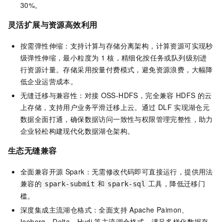
30%。
灵活扩展与
资源高效利用
按需弹性伸缩：支持计算与存储分离架构，计算资源可实现秒
级弹性伸缩，最小粒度为
1
核，精细化按任务或队列级别进
行资源计量。存储采用按量付费模式，避免资源浪费，大幅降
低企业运营成本。
无缝迁移与兼容性：对接
OSS-HDFS，完全兼容
HDFS
的云
上存储，支持用户业务平滑迁移上云。通过
DLF
实现湖仓元
数据全面打通，确保数据访问一致性与权限管理完整性，助力
企业轻松构建现代化数据湖仓架构。
生态无缝兼容
全面兼容开源
Spark：无需修改代码即可直接运行，提供用法
兼容的
和
工具，降低迁移门
spark-submit
spark-sql
槛。
深度集成主流湖仓格式：全面支持
Apache Paimon、
Iceberg、Delta、Hudi
等主流湖仓格式，满足多样化数据存