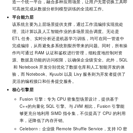
造一个统一平台，融合多种应用场景，让用户无需切换工具即
可高效完成从数据分析到模型训练的全流程工作。
平台能力层
该系统主要为上层场景提供支撑，通过工作流编排实现批处
理、流计算以及人工智能作业的多场景混合调度。无论是
ETL
任务、实时分析还是机器学习训练，均可在同一管道中
完成编排，从而避免多系统割裂所带来的问题。同时，所有操
作均可通过
RAM
认证和鉴权进行管理，细粒度地控制对资
源、数据及功能的访问权限，以确保企业级安全。此外，SQL
和
Notebook
开发分别优化了数据仓库和人工智能开发的体
验，而
Notebook、Kyuubi
以及
Livy
服务则为开发者提供了
灵活的编程接口和任务提交服务。
核心引擎层
Fusion
引擎：专为
CPU
密集型场景设计，提供基于
C++的向量化
SQL
引擎。与
JVM
相比，Fusion
引擎能
够更充分地利用
SIMD
指令集，不仅提高了
CPU
的利用
率，还降低了内存开销。
Celeborn：企业级
Remote Shuffle Service，支持
IO
密