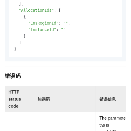
  ],

"AllocationIds"
: [

    {

"EnsRegionId"
: 
""
,

"InstanceId"
: 
""
    }

  ]

}
错误码
HTTP
status
错误码
错误信息
code
The parameter
%s is