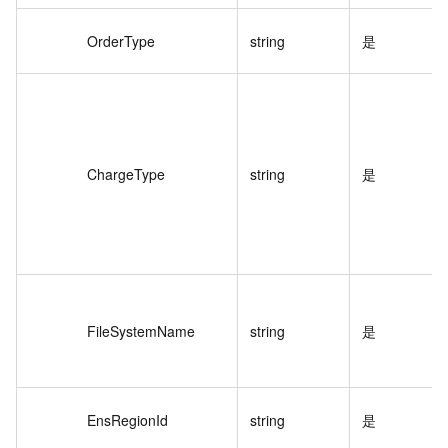
OrderType
string
是
ChargeType
string
是
FileSystemName
string
是
EnsRegionId
string
是