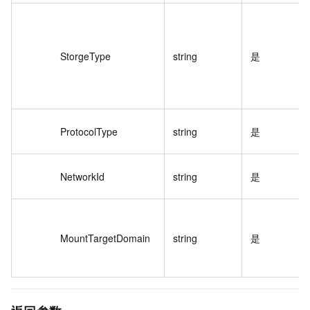
StorgeType
string
是
ProtocolType
string
是
NetworkId
string
是
MountTargetDomain
string
是