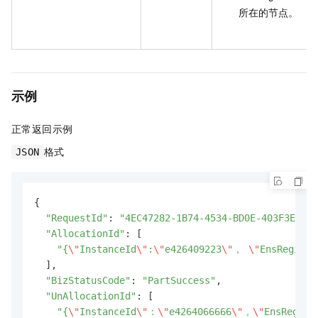
所在的节点。
示例
正常返回示例
格式
JSON
{

"RequestId"
: 
"4EC47282-1B74-4534-BD0E-403F3EE64C
"AllocationId"
: [

"{
\"
InstanceId
\"
:
\"
e426409223
\"
， 
\"
EnsRegionI
  ],

"BizStatusCode"
: 
"PartSuccess"
,

"UnAllocationId"
: [

"{
\"
InstanceId
\"
：
\"
e4264066666
\"
，
\"
EnsRegion