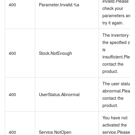
invalid.Please
400
Parameter.Invalid.%s
check your
parameters and
try it again.
The inventory of
the specified zo
is
400
Stock.NotEnough
insufficient.Pleas
contact the
product.
The user status i
abnormal.Please
400
UserStatus.Abnormal
contact the
product.
You have not
activated the
400
Service.NotOpen
service.Please