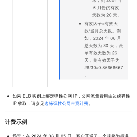
末，则
2024
年
6
月份的有效
天数为
26
天。
有效因子=有效天
数/当月总天数。例
如，2024
年
06
月
总天数为
30
天，账
单有效天数为
26
天，则有效因子为
26/30=0.86666667
。
如果
ELB
实例上绑定弹性公网
IP，公网流量费用由边缘弹性
IP
收取，请参见
边缘弹性公网带宽计费
。
计费示例
场景：在
2024
年
06
月
05
日，客户开通了一个规格为标准