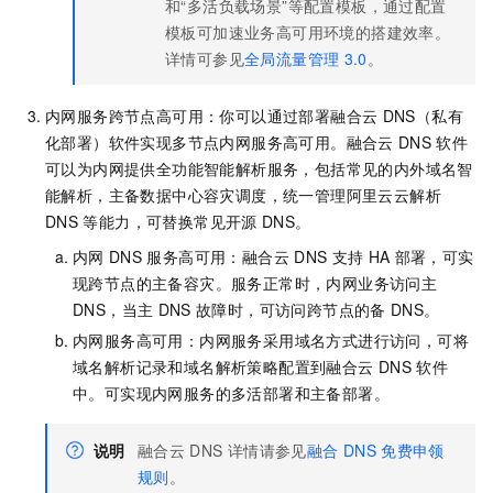
和“多活负载场景”等配置模板，通过配置
模板可加速业务高可用环境的搭建效率。
详情可参见
全局流量管理
3.0
。
内网服务跨节点高可用：你可以通过部署融合云
DNS（私有
化部署）软件实现多节点内网服务高可用。融合云
DNS
软件
可以为内网提供全功能智能解析服务，包括常见的内外域名智
能解析，主备数据中心容灾调度，统一管理阿里云云解析
DNS
等能力，可替换常见开源
DNS。
内网
DNS
服务高可用：融合云
DNS
支持
HA
部署，可实
现跨节点的主备容灾。服务正常时，内网业务访问主
DNS，当主
DNS
故障时，可访问跨节点的备
DNS。
内网服务高可用：内网服务采用域名方式进行访问，可将
域名解析记录和域名解析策略配置到融合云
DNS
软件
中。可实现内网服务的多活部署和主备部署。
说明
融合云
DNS
详情请参见
融合
DNS
免费申领
规则
。