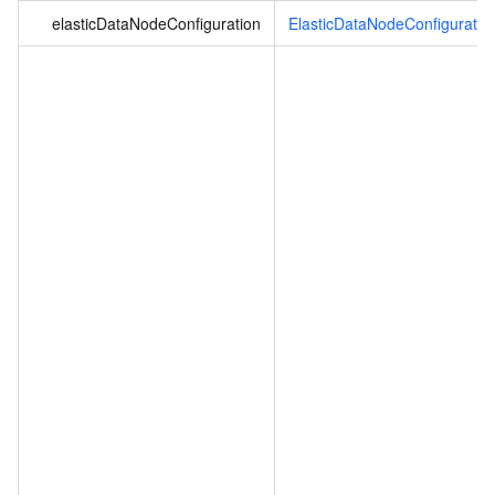
elasticDataNodeConfiguration
ElasticDataNodeConfiguratio