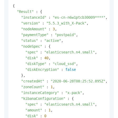
{

"Result"
 : {

"instanceId"
 : 
"es-cn-n6w1ptcb30009****"
,

"version"
 : 
"5.5.3_with_X-Pack"
,

"nodeAmount"
 : 
3
,

"paymentType"
 : 
"postpaid"
,

"status"
 : 
"active"
,

"nodeSpec"
 : {

"spec"
 : 
"elasticsearch.n4.small"
,

"disk"
 : 
40
,

"diskType"
 : 
"cloud_ssd"
,

"diskEncryption"
 : 
false
    },

"createdAt"
 : 
"2020-06-28T08:25:52.895Z"
,

"zoneCount"
 : 
1
,

"instanceCategory"
 : 
"x-pack"
,

"kibanaConfiguration"
 : {

"spec"
 : 
"elasticsearch.n4.small"
,

"amount"
 : 
1
,

"disk"
 : 
0