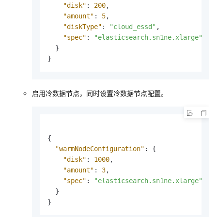
"disk"
:
200
,
"amount"
:
5
,
"diskType"
:
"cloud_essd"
,
"spec"
:
"elasticsearch.sn1ne.xlarge"
}
}
启用冷数据节点，同时设置冷数据节点配置。
{
"warmNodeConfiguration"
:
{
"disk"
:
1000
,
"amount"
:
3
,
"spec"
:
"elasticsearch.sn1ne.xlarge"
}
}