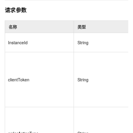
请求参数
名称
类型
InstanceId
String
clientToken
String