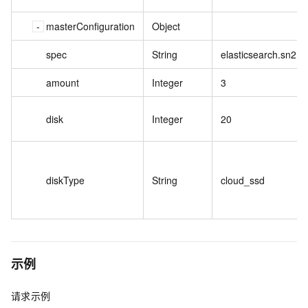
masterConfiguration
Object
spec
String
elasticsearch.sn2ne
amount
Integer
3
disk
Integer
20
diskType
String
cloud_ssd
示例
请求示例