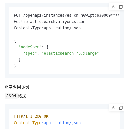
PUT /openapi/instances/es-cn-n6w1ptcb30009****?cli
Host:elasticsearch.aliyuncs.com

Content-Type:application/json

{

"nodeSpec"
: {

"spec"
: 
"elasticsearch.r5.xlarge"
  }

}
正常返回示例
格式
JSON
HTTP
/
1.1
200
OK
Content
-
Type
:application/json