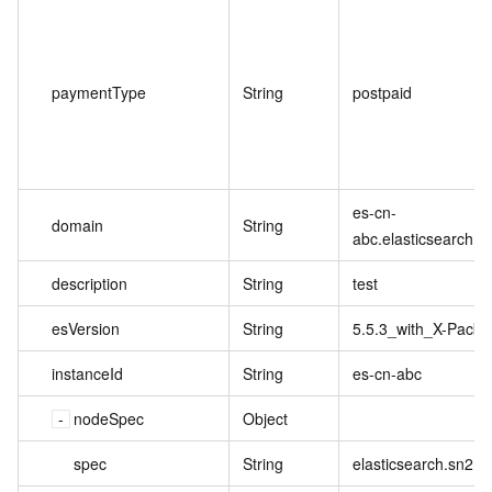
paymentType
String
postpaid
es-cn-
domain
String
abc.elasticsearch.a
description
String
test
esVersion
String
5.5.3_with_X-Pack
instanceId
String
es-cn-abc
nodeSpec
Object
spec
String
elasticsearch.sn2ne