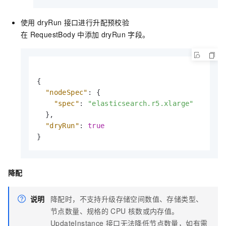
使用
dryRun
接口进行升配预校验
在
RequestBody
中添加
dryRun
字段。
{
"nodeSpec"
:
{
"spec"
:
"elasticsearch.r5.xlarge"
}
,
"dryRun"
:
true
}
降配
说明
降配时，不支持升级存储空间数值、存储类型、
节点数量、规格的
CPU
核数或内存值。
UpdateInstance
接口无法降低节点数量，如有需