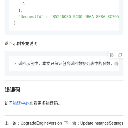
    }

  },

"RequestId"
 : 
"B5246080-9C30-4B6A-8F8A-8C705405*
}
返回示例补充说明
>
返回示例中，本文只保证包含返回数据列表中的参数，而未提
错误码
访问
错误中心
查看更多错误码。
上一篇：
UpgradeEngineVersion
下一篇：
UpdateInstanceSettings