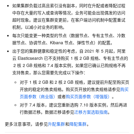
如果集群负载过高且索引没有副本，同时在升配或者降配过程
中存在大量的写入或查询等情况，业务可能会出现偶发的访问
超时现象。建议在集群变更前，在客户端访问机制中配置重试
机制，以减小对业务的影响。
每次只能变更一种类型的节点（数据节点、专有主节点、冷数
据节点、协调节点、Kibana
节点、弹性节点）的配置。
出于您的集群健康和稳定性的考虑，自
2021
年
5
月起，阿里
云
Elasticsearch
已不支持购买
1
核
2 GB
规格、专有主节点的
2
核
2 GB
规格和
7.4
版本实例，如果您已确认已购规格不再
支持售卖，那么您需要先完成以下操作：
对于
1
核
2 GB
和
2
核
2 GB
规格，建议提前升配至购买页
开放的稳定的售卖规格。购买页开放的售卖规格请参见
购买
页面参数（商业版）
或者
购买页面参数（增强版）
。
对于
7.4
版本，建议您重新选购
7.10
版本实例，然后再进
行数据迁移。
数据迁移请参见
迁移方案选取指南
。
更多注意事项，请参见
升配集群
和
降配集群
。