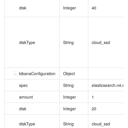
disk
Integer
40
diskType
String
cloud_ssd
kibanaConfiguration
Object
spec
String
elasticsearch.n4.sm
amount
Integer
1
disk
Integer
20
diskType
String
cloud_ssd