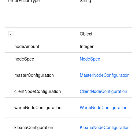
orderActionType
String
Object
nodeAmount
Integer
nodeSpec
NodeSpec
masterConfiguration
MasterNodeConfiguration
clientNodeConfiguration
ClientNodeConfiguration
warmNodeConfiguration
WarmNodeConfiguration
kibanaConfiguration
KibanaNodeConfiguration