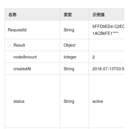
名称
类型
示例值
5FFD9ED4-C2EC-4
RequestId
String
1ACB6FE1****
Result
Object
nodeAmount
Integer
2
createdAt
String
2018-07-13T03:58:
status
String
active