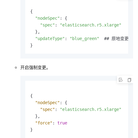
{

"nodeSpec"
: {

"spec"
: 
"elasticsearch.r5.xlarge"
  },

"updateType"
: 
"blue_green"
  ## 原地变更为nor
开启强制变更。
{
"nodeSpec"
:
{
"spec"
:
"elasticsearch.r5.xlarge"
}
,
"force"
:
true
}