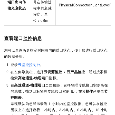
端口出向传
号在传输过
PhysicalConnectionLightLevelTx
输光衰状态
程中的衰减
程度。单
位：dBm
查看端口监控信息
您可以查询历史指定时间段内的端口状态，便于您进行端口状态
的数据分析。
登录
云监控控制台
。
在左侧导航栏，选择
云资源监控
>
云产品监控
，通过搜索框
搜索
高速通道-物理端口
指标。
在
高速通道-物理端口
页面顶部，选择物理专线接口实例所在
的地域，找到目标物理专线接口实例
ID，在其
操作
列单击
监
控图表
。
系统默认为您展示最近
1
小时内的监控数据。您可以在监控
图表上方选择查看
1
小时内、3
小时内、6
小时内、12
小时