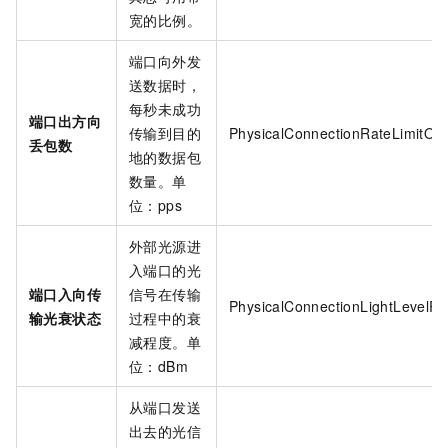
宽的比例。
端口向外发
送数据时，
每秒未成功
端口出方向
传输到目的
PhysicalConnectionRateLimitOu
丢包数
地的数据包
数量。单
位：pps
外部光源进
入端口的光
端口入向传
信号在传输
PhysicalConnectionLightLevelRx
输光衰状态
过程中的衰
减程度。单
位：dBm
从端口发送
出去的光信