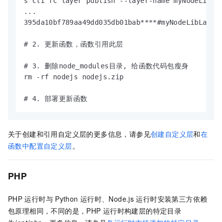
s cli fc layer publish --layer-name myNodeLibLa
...

395da10bf789aa49dd035db01bab****#myNodeLibLayer#
# 2. 更新函数，函数引用此层

# 3. 删除node_modules目录, 给函数代码包瘦身

rm -rf nodejs nodejs.zip

# 4. 部署更新函数
关于创建和引用自定义层的更多信息，请参见
创建自定义层
和
在
函数中配置自定义层
。
PHP
PHP
运行时与
Python
运行时、Node.js
运行时安装第三方依赖
包原理相同，不同的是，PHP
运行时构建层的特定目录