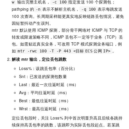
输出完整主机名，
指定发送 100 个探测包；
w
-c 100
pathping 的
表示不解析主机名，
表示每跳发送
-n
-q 100
100 次查询。长周期采样能更真实地反映链路丢包情况，避免
因短暂抖动产生误判。
mtr 默认使用 ICMP 探测，部分骨干网络对 ICMP 与 TCP 的
转发或限速策略不同，ICMP 丢包不一定等于业务（TCP）丢
包。如需贴近真实业务，可改用 TCP 模式探测业务端口，例
如
。
mtr -rwc 100 -T -P 443 <目标
ECS
公网
IP>
解读 mtr 输出，定位丢包跳数
Loss%：该跳丢包率（百分比）
Snt：已发送的探测包数量
Last：最近一次往返时延（ms）
Avg：平均往返时延（ms）
Best：最低往返时延（ms）
Wrst：最高往返时延（ms）
定位丢包段时，关注 Loss% 列中首次明显升高且后续各跳持
续保持高丢包率的跳数，该跳即为实际丢包段起点。若某跳