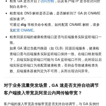
检查
GA
是否开启了
访问控制
，以及客户端
IP
是否在访问控
制白名单中。
检查域名
DNS
解析是否正确，是否解析到了
GA
的
CNAME
或加速
IP。
可通过
dig
等相关命令检查。如何配置
CNAME
解析，请参
见
配置
CNAME
。
检查回源后端的健康检查端口是否与后端服务实际监听端口一
致。
如果
GA
通过负载均衡器（如
CLB）回源后端服务，健康检
查端口需与后端服务实际监听端口保持一致。在端口映射场景
下，后端实际监听端口可能与
GA
监听端口不同，此时应以后
端实际监听端口为准配置健康检查，否则会导致健康检查失
败、后端服务器被判定为不可用，从而出现访问异常。
对于业务流量突发场景，GA
速是否支持自动调节
客户端接入带宽及阿里云内网传输带宽？
客户端的接入带宽及传输带宽是否支持自动调节，与
GA
实例付