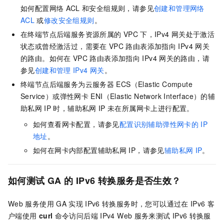
如何配置网络
ACL
和安全组规则，请参见
创建和管理网络
ACL
或
修改安全组规则
。
在终端节点后端服务资源所属的
VPC
下，IPv4
网关处于激活
状态或曾经激活过，需要在
VPC
路由表添加指向
IPv4
网关
的路由。如何在
VPC
路由表添加指向
IPv4
网关的路由，请
参见
创建和管理
IPv4
网关
。
终端节点后端服务为云服务器
ECS（Elastic Compute
Service）或弹性网卡
ENI（Elastic Network Interface）的辅
助私网
IP
时，辅助私网
IP
未在所属网卡上进行配置。
如何查看网卡配置，请参见
配置识别辅助弹性网卡的
IP
地址
。
如何在网卡内部配置辅助私网
IP，请参见
辅助私网
IP
。
如何测试
GA
的
IPv6
转换服务是否生效？
Web
服务使用
GA
实现
IPv6
转换服务时，您可以通过在
IPv6
客
户端使用
curl
命令访问后端
IPv4 Web
服务来测试
IPv6
转换服