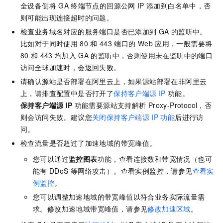
全设备侧将
GA
终端节点的回源公网
IP
添加到白名单中，否
则可能出现连接超时的问题。
检查业务域名对应的服务端口是否已添加到
GA
的监听中。
比如对于同时使用
80
和
443
端口的
Web
应用，一般需要将
80
和
443
均加入
GA
的监听中，否则使用未在监听中的端口
访问全球加速时，会返回失败。
请确认源站是否部署在阿里云上，如果源站部署在非阿里云
上，请排查配置中是否打开了
保持客户端源
IP
功能。
保持客户端源
IP
功能需要源站支持解析
Proxy-Protocol，否
则会访问失败。建议您
关闭保持客户端源
IP
功能
后进行访
问。
检查流量是否超过了加速地域的带宽峰值。
您可以通过
监控图表
功能，查看连接数和带宽情况（也可
能有
DDoS
等网络攻击）。查看实例监控，请参见
查看实
例监控
。
您可以调整加速地域的带宽峰值以符合业务实际流量需
求。修改加速地域带宽峰值，请参见
修改加速区域
。