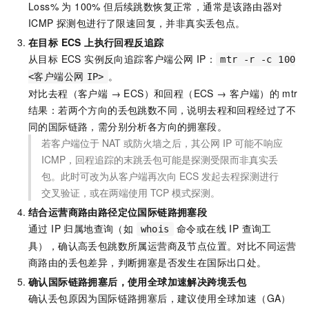
Loss% 为 100% 但后续跳数恢复正常，通常是该路由器对
ICMP 探测包进行了限速回复，并非真实丢包点。
在目标 ECS 上执行回程反追踪
从目标 ECS 实例反向追踪客户端公网 IP：
mtr -r -c 100
。
<客户端公网
IP>
对比去程（客户端 → ECS）和回程（ECS → 客户端）的 mtr
结果：若两个方向的丢包跳数不同，说明去程和回程经过了不
同的国际链路，需分别分析各方向的拥塞段。
若客户端位于 NAT 或防火墙之后，其公网 IP 可能不响应
ICMP，回程追踪的末跳丢包可能是探测受限而非真实丢
包。此时可改为从客户端再次向 ECS 发起去程探测进行
交叉验证，或在两端使用 TCP 模式探测。
结合运营商路由路径定位国际链路拥塞段
通过 IP 归属地查询（如
命令或在线 IP 查询工
whois
具），确认高丢包跳数所属运营商及节点位置。对比不同运营
商路由的丢包差异，判断拥塞是否发生在国际出口处。
确认国际链路拥塞后，使用全球加速解决跨境丢包
确认丢包原因为国际链路拥塞后，建议使用全球加速（GA）