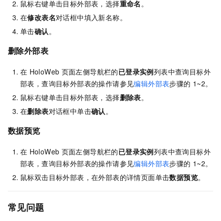
鼠标右键单击目标外部表，选择
重命名
。
在
修改表名
对话框中填入新名称。
单击
确认
。
删除外部表
在
HoloWeb
页面左侧导航栏的
已登录实例
列表中查询目标外
部表，查询目标外部表的操作请参见
编辑外部表
步骤的
1~2。
鼠标右键单击目标外部表，选择
删除表
。
在
删除表
对话框中单击
确认
。
数据预览
在
HoloWeb
页面左侧导航栏的
已登录实例
列表中查询目标外
部表，查询目标外部表的操作请参见
编辑外部表
步骤的
1~2。
鼠标双击目标外部表，在外部表的详情页面单击
数据预览
。
常见问题