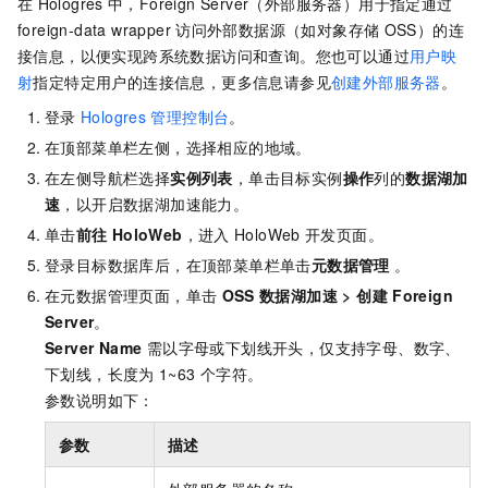
在
Hologres
中，Foreign Server（外部服务器）用于指定通过
foreign-data wrapper
访问外部数据源（如对象存储
OSS）的连
接信息，以便实现跨系统数据访问和查询。您也可以通过
用户映
射
指定特定用户的连接信息，更多信息请参见
创建外部服务器
。
登录
Hologres
管理控制台
。
在顶部菜单栏左侧，选择相应的地域。
在左侧导航栏选择
实例列表
，单击目标实例
操作
列的
数据湖加
速
，以开启数据湖加速能力。
单击
前往
HoloWeb
，进入
HoloWeb
开发页面。
登录目标数据库后，在顶部菜单栏单击
元数据管理
。
在元数据管理页面，单击
OSS
数据湖加速
>
创建
Foreign
Server
。
Server Name
需以字母或下划线开头，仅支持字母、数字、
下划线，长度为
1~63
个字符。
参数说明如下：
参数
描述