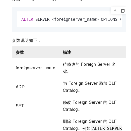
ALTER
 SERVER 
<
foreignserver_name
>
 OPTIONS (
ADD
参数说明如下：
参数
描述
待修改的
Foreign Server
名
foreignserver_name
称。
为
Foreign Server
添加
DLF
ADD
Catalog。
修改
Foreign Server
的
DLF
SET
Catalog。
删除
Foreign Server
的
DLF
Catalog。例如
ALTER SERVER