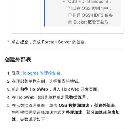
OSS-HDFS Endpoint：
可以在
OSS
控制台中，
已开通
OSS-HDFS
服务
的
Bucket
概览
页获取。
单击
提交
，完成
Foreign Server
的创建。
创建外部表
登录
Hologres
管理控制台
。
在顶部菜单栏左侧，选择相应的地域。
单击
前往
HoloWeb
，进入
HoloWeb
开发页面。
在
HoloWeb
顶部菜单栏单击
元数据管理
。
在元数据管理页面，单击
OSS
数据湖加速
>
创建外部表
。
您可根据需要选择加速方式为
整库加速
、
部分加速
或
单表加
速
，参数说明如下：