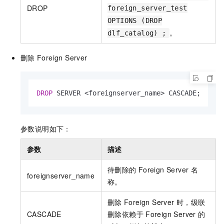
DROP
foreign_server_test
OPTIONS (DROP
。
dlf_catalog) ;
删除
Foreign Server
DROP
 SERVER 
<
foreignserver_name
>
 CASCADE;
参数说明如下：
参数
描述
待删除的
Foreign Server
名
foreignserver_name
称。
删除
Foreign Server
时，级联
CASCADE
删除依赖于
Foreign Server
的