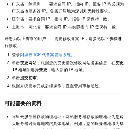
广东省（除深圳）：要求合同
IP、指向
IP、报备
IP
均必须为
广东当地服务器
IP。备案归属地为深圳则无特殊要求。
辽宁省：要求合同
IP、指向
IP、报备
IP
需保持一致。
上海市、河北省：要求合同
IP
与实际指向
IP
需保持一致。
若您为以上省市的用户，且需要修改备案
IP，请参见以下步骤进
行修改。
登录
阿里云
ICP
代备案管理系统
。
单击
变更网站
，根据您的变更情况修改网站备案信息，在
变更
IP
地址
项选择
变更
，输入新的
IP
地址。
单击
提交初审
。
根据系统提示完成后续操作，直至管局审核通过。
可能需要的资料
阿里云服务器存放物理地址：网站服务器存放物理地址为您购
买服务器时所选地域的具体地址。例如，您的服务器地域为华