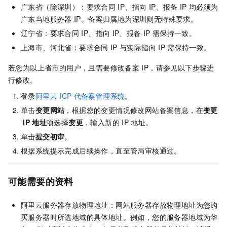
广东省（除深圳）：要求合同
IP、指向
IP、报备
IP
均必须为
广东当地服务器
IP。备案归属地为深圳则无特殊要求。
辽宁省：要求合同
IP、指向
IP、报备
IP
需保持一致。
上海市、河北省：要求合同
IP
与实际指向
IP
需保持一致。
若您为以上省市的用户，且需要修改备案
IP，请参见以下步骤进
行修改。
登录
阿里云
ICP
代备案管理系统
。
单击
变更网站
，根据您的变更情况修改网站备案信息，在
变更
IP
地址
项选择
变更
，输入新的
IP
地址。
单击
提交初审
。
根据系统提示完成后续操作，直至管局审核通过。
可能需要的资料
阿里云服务器存放物理地址：网站服务器存放物理地址为您购
买服务器时所选地域的具体地址。例如，您的服务器地域为华