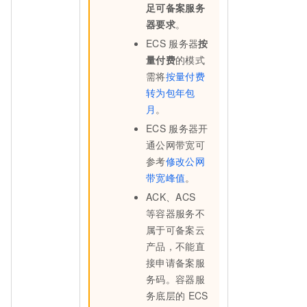
足可备案服务
器要求
。
ECS
服务器
按
量付费
的模式
需将
按量付费
转为包年包
月
。
ECS
服务器开
通公网带宽可
参考
修改公网
带宽峰值
。
ACK、ACS
等容器服务不
属于可备案云
产品，不能直
接申请备案服
务码。容器服
务底层的
ECS