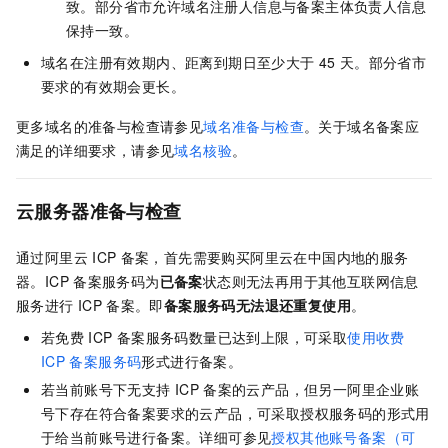
致。部分省市允许域名注册人信息与备案主体负责人信息
保持一致。
域名在注册有效期内、距离到期日至少大于
45
天。部分省市
要求的有效期会更长。
更多域名的准备与检查请参见
域名准备与检查
。
关于域名备案应
满足的详细要求，请参见
域名核验
。
云服务器准备与检查
通过阿里云
ICP
备案，首先需要购买阿里云在中国内地的服务
器。ICP
备案服务码为
已备案
状态则无法再用于其他互联网信息
服务进行
ICP
备案。即
备案服务码无法退还重复使用
。
若免费
ICP
备案服务码数量已达到上限，可采取
使用收费
ICP
备案服务码
形式进行备案。
若当前账号下无支持
ICP
备案的云产品，但另一阿里企业账
号下存在符合备案要求的云产品，可采取授权服务码的形式用
于给当前账号进行备案。详细可参见
授权其他账号备案（可