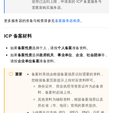
使用已达到上限，申请新的
ICP
备案服务号
需重新购买服务器。
更多服务器的准备与检查请参见
备案服务器检查
。
ICP
备案材料
如果
备案性质
选择个人，请按
个人备案
准备资料。
如果
备案性质
选择
政府机关
、
事业单位
、
企业
、
社会团体
等，
请按
企业单位备案
准备资料。
重要
备案时系统会根据备案场景识别需要的资料，
您根据备案页面提示上传对应资料即可。
身份证件、营业执照等资质证件为必备资
料，备案时必须上传。
其他资料为辅助资料，根据备案场景以及
所在省（市、地区）管局的要求提供。
上传图片仅支持
JPG、JPEG、PNG、GIF
格