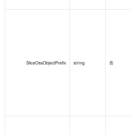
SliceOssObjectPrefix
string
否