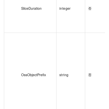
SliceDuration
integer
否
OssObjectPrefix
string
否