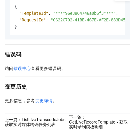
{
"TemplateId"
:
"****96e8864746a0b6f3****"
,
"RequestId"
:
"0622C702-41BE-467E-AF2E-883D451796
}
错误码
访问
错误中心
查看更多错误码。
变更历史
更多信息，参考
变更详情
。
下一篇：
上一篇：
ListLiveTranscodeJobs -
GetLiveRecordTemplate - 获取
获取实时媒体转码任务列表
实时录制模板明细