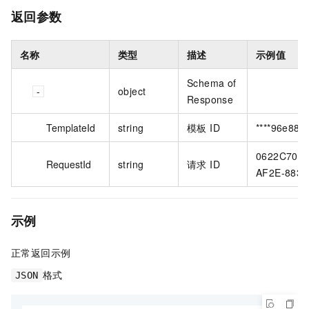
返回参数
名称
类型
描述
示例值
Schema of
object
Response
TemplateId
string
模板 ID
****96e886
0622C702-
RequestId
string
请求 ID
AF2E-883
示例
正常返回示例
格式
JSON