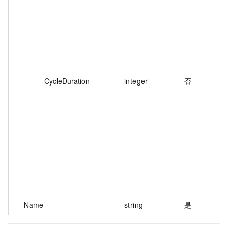
CycleDuration
integer
否
Name
string
是