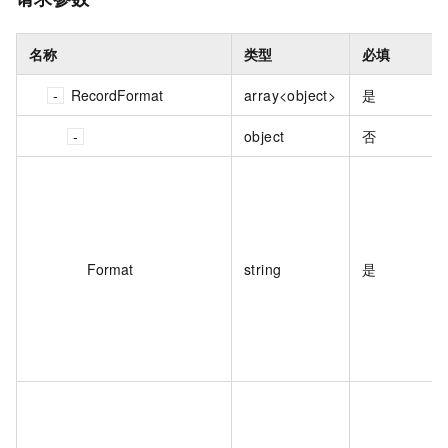
名称
类型
必填
RecordFormat
array<object>
是
object
否
Format
string
是