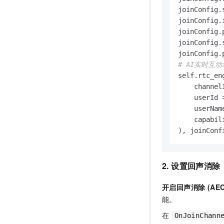
joinConfig.
joinConfig.
joinConfig.
joinConfig.
# AI实时互
self.rtc_en
    channel
    userId 
    userNam
    capabil
), joinConf
2. 设置回声消除
开启回声消除 (AEC
能。
在
OnJoinChann