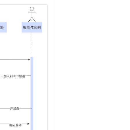
t.diy 一步搞定创意建站
构建大模型应用的安全防护体系
通过自然语言交互简化开发流程,全栈开发支持
通过阿里云安全产品对 AI 应用进行安全防护