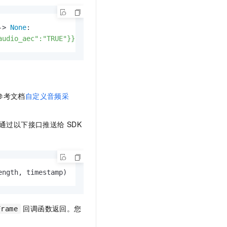
-> 
None
:

audio_aec":"TRUE"}}'
)
参考文档
自定义音频采
通过以下接口推送给 SDK
ength, timestamp)
回调函数返回。您
Frame