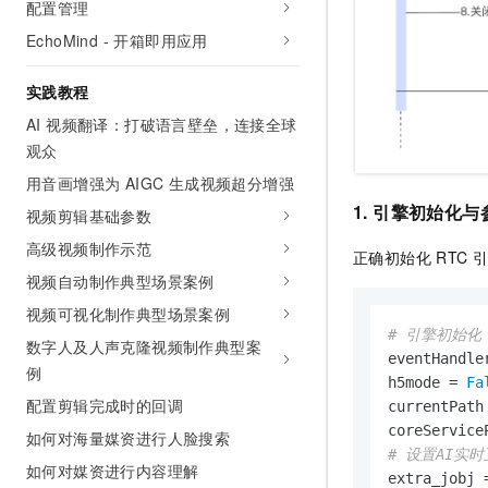
配置管理
EchoMind - 开箱即用应用
实践教程
AI 视频翻译：打破语言壁垒，连接全球
观众
用音画增强为 AIGC 生成视频超分增强
1. 引擎初始化
视频剪辑基础参数
高级视频制作示范
正确初始化 RTC
视频自动制作典型场景案例
视频可视化制作典型场景案例
# 引擎初始化
数字人及人声克隆视频制作典型案
eventHandle
例
h5mode = 
Fa
配置剪辑完成时的回调
currentPath
coreService
如何对海量媒资进行人脸搜索
# 设置AI实
如何对媒资进行内容理解
extra_jobj 