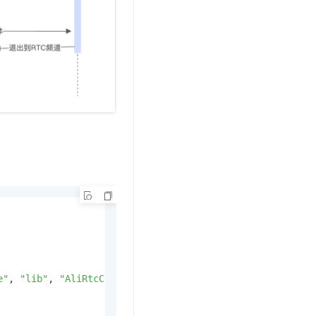
e"
, 
"lib"
, 
"AliRtcCoreService"