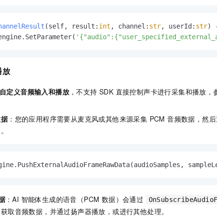
hannelResult
(
self, result:
int
, channel:
str
, userId:
str
) 
engine.SetParameter(
'{"audio":{"user_specified_external_
播放
自定义音频输入和播放
，不支持 SDK 直接控制声卡进行采集和播放，
数据
：您的应用程序需要从麦克风或其他来源采集 PCM 音频数据，然后
送。
gine.PushExternalAudioFrameRawData(audioSamples, sampleL
据
：AI 智能体生成的语音（PCM 数据）会通过
OnSubscribeAudio
中获取音频数据，并通过扬声器播放，或进行其他处理。