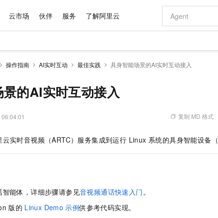
云市场
伙伴
服务
了解阿里云
AI 特惠
数据与 API
成为产品伙伴
企业增值服务
最佳实践
价格计算器
AI 场景体
基础软件
产品伙伴合
阿里云认证
市场活动
配置报价
大模型
操作指南
AI实时互动
最佳实践
具身智能场景的AI实时互动接入
自助选配和估算价格
新方式
域名与网站
睿译宝，AI翻译排版一步到位
智启 AI 普惠权益
产品生态集成认证中心
企业支持计划
云上春晚
千问官方 MaaS 平台，为开发者和 Agent 而生，新用户赠送 1 亿 + tokens 额度
云服务器 EC
Qwen Aud
AI Coding
阿里云Maa
2026 阿里云
为企业打
数据集
Windows
大模型认证
模型
NEW
NEW
交付可用成果
值低价云产品抢先购
提供智能易用的域名与建站服务
上传文档即自动完成翻译和格式还原
至高享 1亿+免费 tokens，加速 Al 应用落地
安全可靠、弹
智能编程，一键
景的AI实时互动接入
产品生态伙伴
专家技术服务
云上奥运之旅
弹性计算合作
阿里云中企出
手机三要素
宝塔 Linux
全部认证
价格优势
有专属领域专家
对象存储 OSS
GLM-5.2：长任务时代开源旗舰模型
阿里云 OPC 创新助力计划
云数据库 RD
即刻拥有 DeepS
AI 电商营销
产品生态伙伴工作台
企业增值服务台
云栖战略参考
云存储合作计
云栖大会
身份实名认证
CentOS
训练营
推动算力普惠，释放技术红利
的大模型服务
最高返9万
多领域专家智能体,一键组建 AI 虚拟交付团队
至高百万元 Token 补贴，加速一人公司成长
稳定、安全、高性价比、高性能的云存储服务
真正可用的 1M 上下文,一次完成代码全链路开发
轻松解锁专属 Dee
从图文生成到
复制 MD 格式
 06:04:01
云上的中国
数据库合作计
活动全景
短信
Docker
图片和
站式影视创作平台
人工智能平台 PAI
Hermes Agent，打造自进化智能体
Token Plan 模型订阅计划
Qoder
5 分钟轻松部署
AI 广告创作
企业成长
大模型
NEW
信息公告
云实时音视频（ARTC）服务集成到运行 Linux 系统的具身智能设备
看见新力量
云网络合作计
OCR 文字识别
JAVA
级电脑
证享300元代金券
可视化编排打通从文字构思到成片全链路闭环
一站式AI开发、训练和推理服务
自主进化，持久记忆，越用越聪明
Qwen3.8-Max 首发尝鲜，限时加量 10 倍，夜间低至2折
面向真实软件
图文、视频一
Kimi-K3
HappyHors
NEW
魔搭 Mode
loud
服务实践
官网公告
Kimi 最新旗舰模型，长程编程与推理利器
让文字生成流
金融模力时刻
Salesforce O
版
发票查验
全能环境
Qoder CN
Claude Code + GStack 打造工程团队
千问办公，限时限量积分加倍
云原生数据库 P
低代码高效构
AI 建站
NEW
作计划
计划
创新中心
魔搭 ModelSc
健康状态
让AI从“聊天伙伴”进化为能干活的“数字员工”
覆盖公网/内网、递归/权威、移动APP等全场景解析服务
安装技能 GStack，拥有专属 AI 工程团队
你的AI工作搭子，覆盖日常办公高频场景
基于千问大模型等，支持代码智能生成、研发智能问答
0 代码专业建
客户案例
天气预报查询
操作系统
Deepseek-v4-pro
HappyHors
态合作计划
话智能体，详细步骤请参见
音视频通话快速入门
。
态智能体模型
旗舰 MoE 大模型，百万上下文与顶尖推理能力
图生视频，流
Compute
同享
容器服务 Kubernetes 版 ACK
万小智 AI 建站低至 15元/月
云防火墙
AI 短剧/漫剧
快递物流查询
WordPress
成为服务伙
高校合作
式云数据仓库
点，立即开启云上创新
提供一站式管理容器应用的 K8s 服务
送.CN域名，送备案服务码
云原生的云上
AI助力短剧
on
版的
Linux Demo
示例
供参考代码实现。
GLM-5.2
Wan2.7-T
Ubuntu