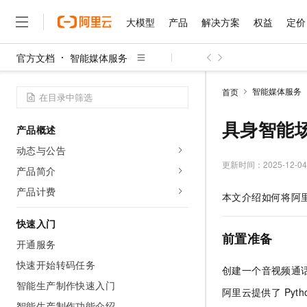
大模型
产品
解决方案
权益
定价
官方文档
智能媒体服务
大模型
产品
解决方案
权益
定价
云市场
伙伴
服务
了解阿里云
精选产品
精选解决方案
普惠上云
产品定价
精选商城
成为销售伙伴
售前咨询
为什么选择阿里云
千问AI平台
智能媒体服务
首页
了解云产品的定价详情
大模型服务平台百炼
千问办公，解锁你的工作
普惠上云 官方力荐
分销伙伴
在线服务
网站建设
什么是云计算
大
大模型服务与应用平台
企业级Agent产品，直接
云服务器38元/年起，超
具身智能场
产品概述
咨询伙伴
多端小程序
技术领先
云上成本管理
售后服务
千问大模型
Agency Agents：拥
官方推荐返现计划
大模型
动态与公告
大模型
精选产品
精选解决方案
Salesforce 国际版订阅
稳定可靠
管理和优化成本
多元化、高性能、安全可靠
推荐新用户得奖励，单订单
更新时间：
2025-12-04
销售伙伴合作计划
产品简介
自助服务
友盟天域
安全合规
人工智能与机器学习
AI
文本生成
无影云电脑
HappyHorse 打造一
云工开物
产品计费
本文介绍如何将阿里
无影生态合作计划
在线服务
观测云
分析师报告
随时随地安全接入的云上超
高校专属算力普惠，学生认
计算
互联网应用开发
Qwen3.8-Max
HOT
Salesforce On Alibaba C
工单服务
快速入门
智能体时代全能旗舰模型
Tuya 物联网平台阿里云
研究报告与白皮书
云解析DNS
快速拥有专属 OpenClaw
Consulting Partner 合
前置准备
大数据
容器
开通服务
免费试用
短信专区
蓝凌 OA
Qwen3.7-Plus
AI 大模型销售与服务生
快速开始转码任务
现代化应用
存储
天池大赛
创建一个音视频通
能看、能想、能动手的多模
云原生大数据计算服务 Max
解决方案免费试用 新老
电子合同
智能生产制作快速入门
面向分析的企业级SaaS模
最高领取价值200元试用
安全
阿里云提供了
Pyth
网络与CDN
AI 算法大赛
Qwen3-VL-Plus
畅捷通
智能生产制作功能介绍