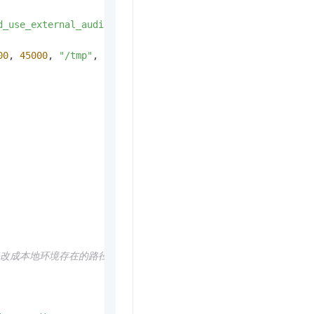
d_use_external_audio_record"
:
"TRUE"
}

00
, 
45000
, 
"/tmp"
, coreServicePath, h5mode, extra)

的值请修改成本地环境存在的路径