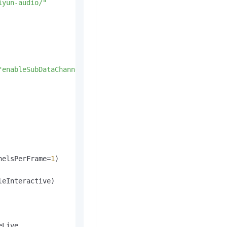
iyun-audio/"
"enableSubDataChannel":true}}'
)

nelsPerFrame=
1
eInteractive)

Live
