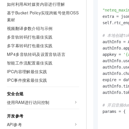
如何利用AI对媒资内容进行理解
"neteq_maxi
基于Bucket Policy实现跨账号使用OSS
extra = jso
素材
self.rtc_en
视频翻译参数介绍与示例
# 本地创建tok
多音轨转码打包最佳实践
authInfo = A
多字幕转码打包最佳实践
authInfo.ap
MP4多音轨转码及设置音轨语言
appkey = 
'{
authInfo.us
智能工作流配置最佳实践
authInfo.us
IPC内容理解最佳实践
authInfo.cha
IPC事件搜索最佳实践
expire = da
authInfo.ti
authInfo.to
安全合规
使用RAM进行访问控制
# 开启音频du
params = {

开发参考
API参考