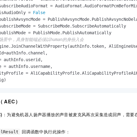
subscribeAudioFormat = AudioFormat.AudioFormatPcmBeforMix
isAudioOnly = 
False
publishAvsyncMode = PublishAvsyncMode.PublishAvsyncNoDela
subscribeMode = SubscribeMode.SubscribeAutomatically

动场景中，具身智能端必须以human的身份入会
gine.JoinChannelWithProperty(authInfo.token, AliEngineUse
Id=authInfo.channel,

= authInfo.userid,

e = authInfo.username,

ityProfile = AliCapabilityProfile.AliCapabilityProfileAiH
ig)
（ AEC）
)
：为避免机器人扬声器播放的声音被麦克风再次采集造成回声，需要在成
回调函数中执行此操作：
elResult