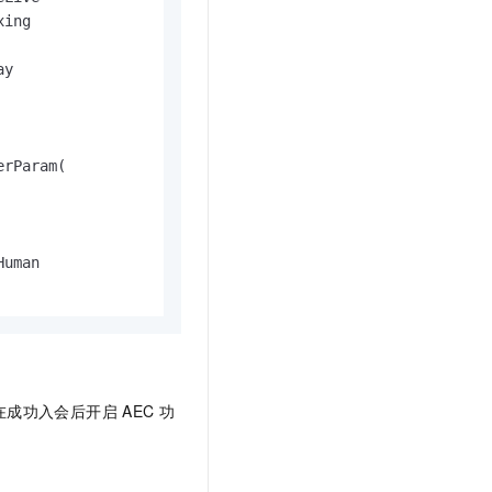
ing

y

rParam(

uman

功入会后开启 AEC 功