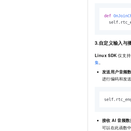
def
OnJoinC
  self.rtc_
3.自定义输入与
Linux SDK
仅支持
集
。
发送用户音频
进行编码和发
self.rtc_en
接收 AI 音频数
可以在此函数