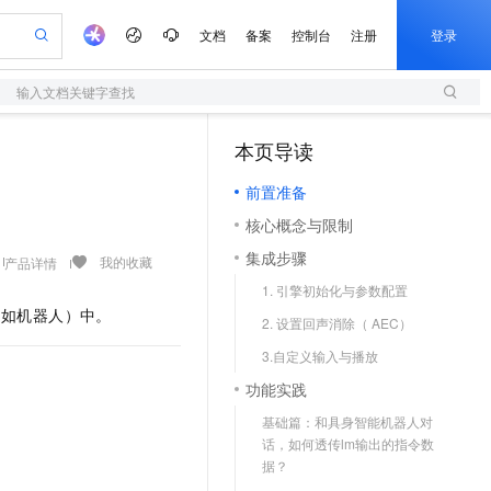
文档
备案
控制台
注册
登录
输入文档关键字查找
验
作计划
器
AI 活动
专业服务
服务伙伴合作计划
开发者社区
加入我们
服务平台百炼
阿里云 OPC 创新助力计划
本页导读
（1）
一站式生成采购清单，支持单品或批量购买
S
io：打造专属 AI 语音助手
S产品伙伴计划（繁花）
峰会
造的大模型服务与应用开发平台
轻量应用服务器
一句话生成原生可编辑精美 PPT 文稿
AI 生产力先锋
Al MaaS 服务伙伴赋能合作
域名
博文
Careers
至高可申请百万元
前置准备
性可伸缩的云计算服务
开启高性价比 AI 编程新体验
Qwen-Audio-3.0-Realtime 端到端实时语音角色扮演
输入一句话想法, 轻松生成专业的 PPT
先锋实践拓展 AI 生产力的边界
快速构建应用程序和网站，即刻迈出上云第一步
Token 补贴，五大权
计划
海大会
伙伴信用分合作计划
商标
问答
社会招聘
核心概念与限制
益加速 OPC 成功
S
eek-V4-Pro
数字证书管理服务（原SSL证书）
一键部署幻兽帕鲁游戏服务器
飞天发布时刻
HOT
划
备案
电子书
校园招聘
集成步骤
pSeek-V4-Pro
视频创作，一键激活电商全链路生产力
全托管，含MySQL、PostgreSQL、SQL Server、MariaDB多引擎
实现全站HTTPS，呈现可信的WEB访问
一键购买专属联机服务器，轻松开启游戏
所见，即是所愿
我的收藏
产品详情
更多支持
划
公司注册
镜像站
1. 引擎初始化与参数配置
视频生成
语音识别与合成
专属 QwenPaw
短信服务
漫剧工坊：一站式动画创作平台
AI 实训营
HOT
（如机器人）中。
合作伙伴培训与认证
2. 设置回声消除（ AEC）
划
上云迁移
的智能体编程平台
站生成，高效打造优质广告素材
从聊天伙伴进化为能主动干活的本地数字员工
快速生产连贯的高质量长漫剧
从基础到进阶，Agent 创客手把手教你
国内短信简单易用，安全可靠，秒级触达，全球覆盖200+国家和地区。
e-1.1-T2V
Qwen3-TTS-Flash
lScope
我要反馈
查询合作伙伴
3.自定义输入与播放
畅细腻的高质量视频
离线语音合成大模型，多语言方言自适应，低延迟高稳定
n Alibaba Cloud ISV 合作
代维服务
olarDB
建企业门户网站
大数据开发治理平台 DataWorks
10 分钟搭建微信、支付宝小程序
功能实践
创新加速
ope
登录合作伙伴管理后台
我要建议
站，无忧落地极速上线
以可视化方式快速构建移动和 PC 门户网站
100%兼容MySQL、PostgreSQL，兼容Oracle，支持集中和分布式
高效部署网站，快速应用到小程序
Data Agent 驱动的一站式 Data+AI 开发治理平台
e-1.1-I2V
Cosyvoice-V3-Flash
基础篇：和具身智能机器人对
安全
畅自然，细节丰富
高表现力语音合成大模型，语音克隆听感自然
我要投诉
上云场景组合购
话，如何透传lm输出的指令数
伴
边界网络安全防护产品
漫剧创作，剧本、分镜、视频高效生成
覆盖90%+业务场景，专享组合折扣价
据？
2V
VPN
Fun-ASR