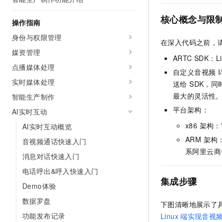
AI 产品 免费试用
网络
安全
云开发大赛
Tableau 订阅
核心概念与限
1亿+ 大模型 tokens 和 
操作指南
可观测
入门学习赛
中间件
AI空中课堂在线直播课
身份与权限管理
140+云产品 免费试用
大模型服务
在深入代码之前，请
上云与迁云
产品新客免费试用，最长1
数据库
媒资管理
ARTC SDK：
生态解决方案
千问AI平台-Token Plan
点播媒体处理
企业出海
大模型ACA认证体验
大数据计算
自定义音视频 
助力企业全员 AI 认知与能
实时媒体处理
行业生态解决方案
送给 SDK，
政企业务
媒体服务
千问AI平台-模型体验
最大的灵活性
智能生产制作
开发者生态解决方案
在线体验全尺寸、多种模态
平台架构：
AI实时互动
企业服务与云通信
AI 开发和 AI 应用解决
x86 架构：
Happy 系列大模型
AI实时互动概览
域名与网站
ARM 架
音视频通话快速入门
系阿里云商
终端用户计算
消息对话快速入门
电话呼出&呼入快速入门
Serverless
大模型解决方案
集成步骤
Demo体验
开发工具
快速部署 Dify，高效搭建 
数据罗盘
下图清晰地展示了具身
迁移与运维管理
功能发布记录
Linux
端实现音视