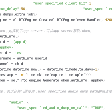
"user_specified_client_biz"
:
1
mum_delay"
:
50
,                            
"user_specifie
n.dumps(extra_jobj)

gine = AliRTCEngine.CreateAliRTCEngine(eventHandler, 
420
en，如实现了app server，可从app server获取token。
uthInfo()

pid = 
'{appid}'
appkey}'
erid = 
'test'
ername = authInfo.userid

nnel = chid

tetime.datetime.now() + datetime.timedelta(days=
1
)

mestamp = 
int
(time.mktime(expire.timetuple()))

ken = self.rtc_engine.GenerateToken(authInfo, appkey)

mp，调试音频问题使用，user_specified_audio_dump_path
"audio"
: {

"user_specified_audio_dump_on_call"
: 
"TRUE"
,
