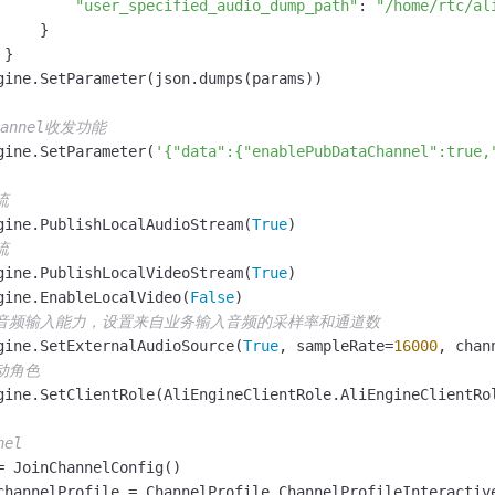
"user_specified_audio_dump_path"
: 
"/home/rtc/al
    }

}

gine.SetParameter(json.dumps(params))

hannel收发功能
gine.SetParameter(
'{"data":{"enablePubDataChannel":true,
流
gine.PublishLocalAudioStream(
True
流
gine.PublishLocalVideoStream(
True
)

gine.EnableLocalVideo(
False
义音频输入能力，设置来自业务输入音频的采样率和通道数
gine.SetExternalAudioSource(
True
, sampleRate=
16000
, chan
动角色
gine.SetClientRole(AliEngineClientRole.AliEngineClientRol
nel
= JoinChannelConfig()

channelProfile = ChannelProfile.ChannelProfileInteractive