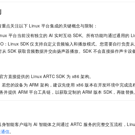
服务生态伙伴
视觉 Coding、空间感知、多模态思考等全面升级
1M上下文，专为长程任务能力而生
云工开物
企业应用
Night Plan 支持 Qwen 3.8-Max
AI 办公
NEW
Red Hat
制
30+ 款产品免费体验
夜间 5 折，Qwen/Meoo/TokenPlan 客户专享
AI智能应用
科研合作
ERP
堂（旗舰版）
SUSE
智能客服
AI 应用构建
大模型原生
重点关注以下 Linux 平台集成的关键概念与限制：
CRM
2个月
自动承接线索
Linux 平台当前没有独立的 AI 实时互动
SDK。所有功能均通过通用的 Linu
建站小程序
Qoder
大模型服务平台百炼-应用模版
OA 办公系统
HOT
NEW
I/O：Linux SDK 仅支持自定义音频输入和播放模式。您需要自行负
面向真实软件
个人版上线、团队版降价；千问3.8-Max首发发尝鲜
丰富多元化的应用模版和解决方案
力提升
财税管理
模板建站
同时从 SDK 获取音频数据并交由扬声器播放。SDK 不会直接操作声卡
万有无界
大模型服务平台百炼-智能体
。
400电话
定制建站
的模型效果
灵活可视化地构建企业级 Agent
方案
广告营销
模板小程序
秒悟
官方直接提供的 Linux ARTC SDK 为 x86 架构。
人工智能平台 PAI
定制小程序
云端极速 AI 
新一代 AI 视频生成模型，深度适配广告营销等场景
AI Native 的算法工程平台，一站式完成建模、训练、推理服务部署
构：若您的设备为 ARM 架构，建议先使用 x86 版本在开发环境中完成
务并提供
ARM
平台工具链，以获取定制的 ARM 版本 SDK，再做替换
APP 开发
建站系统
AI 应用
10分钟微调：让0.6B模型媲美235B模型
多模态数据信
智能客户端与 AI 智能体之间通过 ARTC 服务的完整交互流程，Linux
依托云原生高可用架构,实现Dify私有化部署
用1%尺寸在特定领域达到大模型90%以上效果
频通信
。