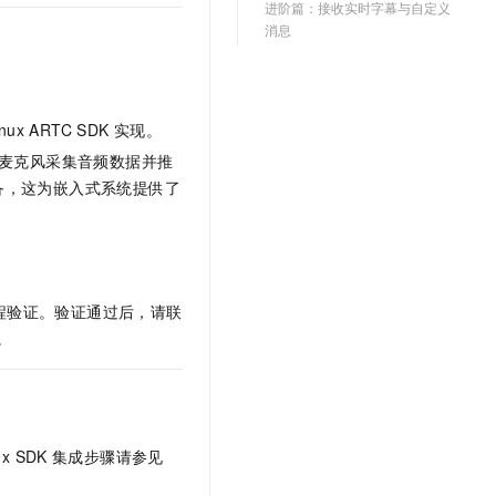
进阶篇：接收实时字幕与自定义
文戏情感细腻自然，动作戏激烈拳拳到肉，实现更强表演能力
支持中英文自由切换，具备更强的噪声鲁棒性
云聚AI 严选权益
SSL 证书
消息
，一键激活高效办公新体验
精选AI产品，从模型到应用全链提效
堡垒机
AI 用量加速计划
应用
防火墙
、识别商机，让客服更高效、服务更出色。
新老同享，达量后返
x ARTC SDK 实现。
千问办公
主机安全
NEW
责从麦克风采集音频数据并推
的智能体编程平台
一站式AI生产力平台
设备，这为嵌入式系统提供了
AI 应用及服务市场
伶鹊
企业级人与Agent协作平台，接入和调度多个数字员工
智能客服平台，对话机器人、对话分析、智能外呼
AI 应用
大模型服务平台百炼 - 全妙
大模型
应用创作平台
多模态内容创作工具，已接入 DeepSeek
流程验证。验证通过后，请联
自然语言处理
。
数据标注
机器学习
息提取
与 AI 智能体进行实时音视频通话
 SDK
集成步骤请参见
从文本、图片、视频中提取结构化的属性信息
构建支持视频理解的 AI 音视频实时通话应用