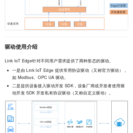
驱动使用介绍
Link IoT Edge针对不同用户需求提供了两种形态的驱动。
一是由
Link IoT Edge
提供常用协议驱动（又称官方驱动），
如
Modbus、OPC UA
驱动。
二是提供设备接入驱动开发
SDK，设备厂商或开发者使用驱
动开发
SDK
开发私有协议驱动（又称自定义驱动）。