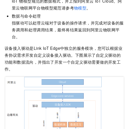
IoT
物模型规范的数据格式，并上报到阿里云
IoT Cloud。阿
里云物联网平台物模型规范请参考
物模型
。
数据与命令处理
指驱动可以处理云端对于设备的操作请求，并完成对设备的服
务调用和处理调用结果，最终将结果返回到阿里云物联网平
台。
设备接入驱动是Link IoT Edge中独立的服务模块，您可以根据业
务协议需求开发自定义设备接入驱动。下图展示了自定义驱动的
功能和数据流向，并指出了开发一个自定义驱动需要做的开发工
作。