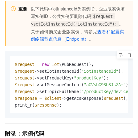
重要
以下代码中iotInstanceId为实例ID，企业版实例填
写
实例ID
，公共实例要删除代码
$request-
。
>setIotInstanceId("iotInstanceId");
关于如何购买企业版实例，请参见
查看和配置实
例终端节点信息（Endpoint）
。
$request
 = 
new
Iot
$request
->setIotInstanceId(
"iotInstanceId"
$request
->setProductKey(
"productKey"
$request
->setMessageContent(
"aGVsbG93b3JsZA="
); 
//
$request
->setTopicFullName(
"/productKey/deviceName
$response
 = 
$client
->getAcsResponse(
$request
);

print_r(
$response
);
附录：示例代码