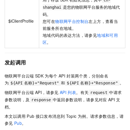
cn-
是您的物联网平台服务的地域代
shanghai
码。
$iClientProfile
您可在
物联网平台控制台
左上方，查看当
前服务所在地域。
地域代码的表达方法，请参见
地域和可用
区
。
发起调用
物联网平台云端
SDK
为每个
API
封装两个类，分别命名
为
和
。
${API
名称}+"Request"
${API
名称}+"Response"
物联网平台云端
API，请参见
API
列表
。有关
中请求
request
参数说明，及
中返回参数说明，请参见对应
API
文
response
档。
本文以调用
Pub
接口发布消息到
Topic
为例。请求参数信息，请
参见
Pub
。