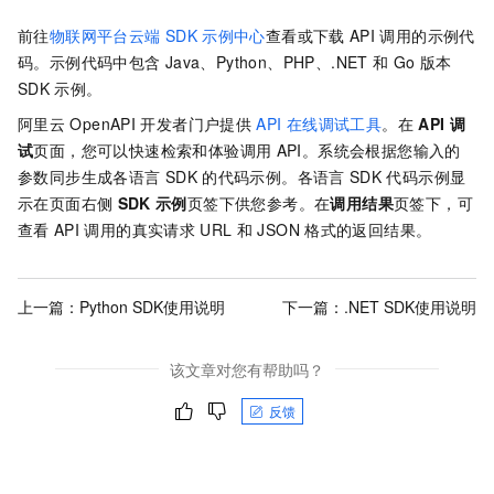
前往
物联网平台云端
SDK
示例中心
查看或下载
API
调用的示例代
码。示例代码中包含
Java、Python、PHP、.NET
和
Go
版本
SDK
示例。
阿里云
OpenAPI
开发者门户提供
API
在线调试工具
。在
API
调
试
页面，您可以快速检索和体验调用
API。系统会根据您输入的
参数同步生成各语言
SDK
的代码示例。各语言
SDK
代码示例显
示在页面右侧
SDK
示例
页签下供您参考。在
调用结果
页签下，可
查看
API
调用的真实请求
URL
和
JSON
格式的返回结果。
上一篇：
Python SDK使用说明
下一篇：
.NET SDK使用说明
该文章对您有帮助吗？
反馈