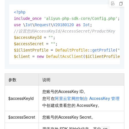
<?php
include_once
'aliyun-php-sdk-core/Config.php'
use
 \
Iot
\
Request
\
V20180120
as
Iot
//设置您的AccessKeyId/AccessSecret/ProductKey
$accessKeyId
 = 
""
$accessSecret
 = 
""
$iClientProfile
 = 
DefaultProfile
::
getProfile
(
"cn-s
$client
 = 
new
DefaultAcsClient
(
$iClientProfile
);
参数
说明
您账号的
AccessKey ID
。
$accessKeyId
您可在
阿里云官网控制台
AccessKey
管理
中创建或查看您的
AccessKey。
$accessSecret
您账号的
AccessKey Secret
。
用于存放
SDK
初始化信息，其中