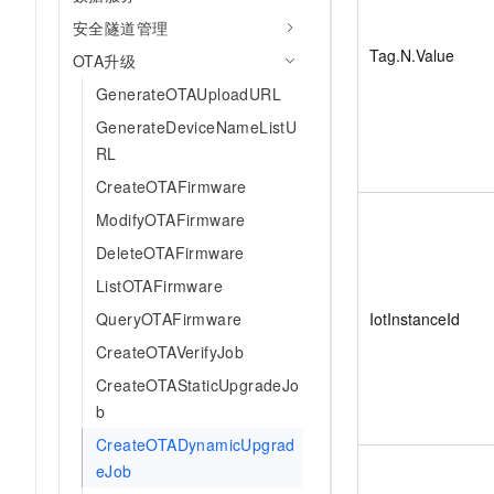
安全隧道管理
Tag.N.Value
OTA升级
GenerateOTAUploadURL
GenerateDeviceNameListU
RL
CreateOTAFirmware
ModifyOTAFirmware
DeleteOTAFirmware
ListOTAFirmware
IotInstanceId
QueryOTAFirmware
CreateOTAVerifyJob
CreateOTAStaticUpgradeJo
b
CreateOTADynamicUpgrad
eJob