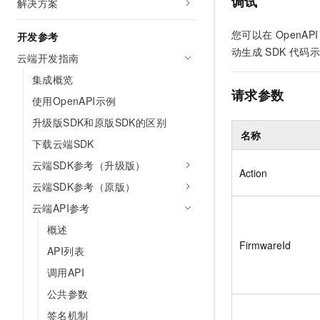
调试
解决方案
10 分钟在聊天系统中增加
专有云
您可以在
OpenAPI 
开发参考
动生成
SDK
代码示
云端开发指南
集成概览
请求参数
使用OpenAPI示例
升级版SDK和原版SDK的区别
名称
下载云端SDK
云端SDK参考（升级版）
Action
云端SDK参考（原版）
云端API参考
概述
FirmwareId
API列表
调用API
公共参数
签名机制