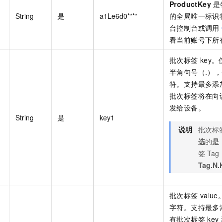
ProductKey
是
String
是
a1Le6d0****
的全局唯一标识
台控制台或调用
看当前账号下所
批次标签
key
半角句号（.）
符。支持最多添
批次标签将在向
发给设备。
String
是
key1
说明
批次标
选
的
是
签
Tag
Tag.N.
批次标签
val
字符。支持最多
有批次标签
key