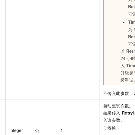
Ret
可
Ti
为
Ret
可
若
Retr
24
小
入
Tim
升级超
级重试
不传入此参数，
自动重试次数。
如果传入
RetryI
入该参数。
可选值：
Integer
否
1