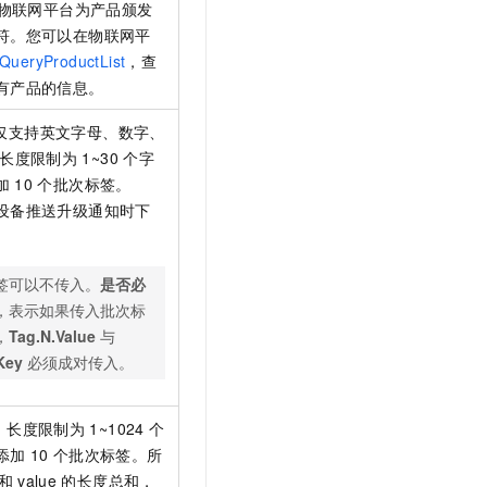
物联网平台为产品颁发
符。您可以在物联网平
QueryProductList
，查
有产品的信息。
。仅支持英文字母、数字、
，长度限制为
1~30
个字
加
10
个批次标签。
设备推送升级通知时下
签可以不传入。
是否必
，表示如果传入批次标
，
Tag.N.Value
与
Key
必须成对传入。
ue。长度限制为
1~1024
个
添加
10
个批次标签。所
和
value
的长度总和，