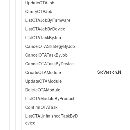
UpdateOTAJob
QueryOTAJob
ListOTAJobByFirmware
ListOTAJobByDevice
ListOTATaskByJob
CancelOTAStrategyByJob
CancelOTATaskByJob
CancelOTATaskByDevice
SrcVersion.N
CreateOTAModule
UpdateOTAModule
DeleteOTAModule
ListOTAModuleByProduct
ConfirmOTATask
ListOTAUnfinishedTaskByD
evice