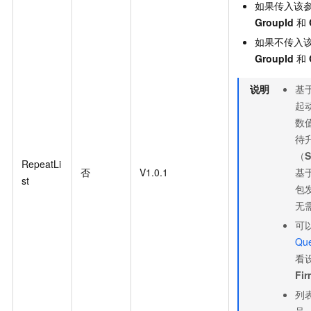
如果传入该
GroupId
和
如果不传入
GroupId
和
说明
基
起
数
待
（
S
RepeatLi
否
V1.0.1
基
st
包
无
可
Que
看
Fir
列
号