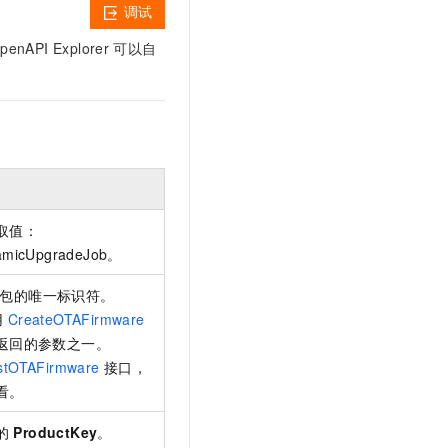
t.diy 一步搞定创意建站
构建大模型应用的安全防护体系
调试
通过自然语言交互简化开发流程,全栈开发支持
通过阿里云安全产品对 AI 应用进行安全防护
I Explorer
可以自
取值：
amicUpgradeJob。
级包的唯一标识符。
用
CreateOTAFirmware
返回的参数之一。
stOTAFirmware
接口，
看。
的
ProductKey
。