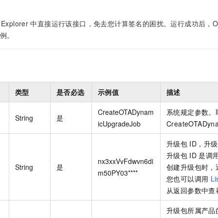
一个 AI 助手
即刻拥有 DeepSeek-R1 满血版
超强辅助，Bol
在企业官网、通讯软件中为客户提供 AI 客服
多种方案随心选，轻松解锁专属 DeepSeek
Explorer
中直接运行该接口，免去您计算签名的困扰。运行成功后，OpenAP
例。
类型
是否必选
示例值
描述
CreateOTADynam
系统规定参数。
String
是
icUpgradeJob
CreateOTADyn
升级包
ID，升
升级包
ID
是调
nx3xxVvFdwvn6di
String
是
创建升级包时，
m50PY03****
您也可以调用
Li
从返回参数中查
升级包所属产品