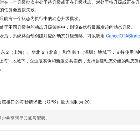
服务生态伙伴
时在一个升级批次中处于待升级或正在升级状态。对处于待升级或正在升
视觉 Coding、空间感知、多模态思考等全面升级
1M上下文，专为长程任务能力而生
云工开物
企业应用
Night Plan 支持 Qwen 3.8-Max
AI 办公
NEW
的任务会直接失败。
Red Hat
30+ 款产品免费体验
夜间 5 折，Qwen/Meoo/TokenPlan 客户专享
AI智能应用
科研合作
ERP
只能有一个状态为执行中的动态升级批次。
堂（旗舰版）
SUSE
智能客服
AI 应用构建
大模型原生
处于不同升级包的动态升级策略中，则设备执行最新发起的动态升级。
CRM
2个月
自动承接线索
次后，系统将自动创建对应的动态升级策略。可以调用
CancelOTAStrat
建站小程序
Qoder
大模型服务平台百炼-应用模版
OA 办公系统
HOT
NEW
面向真实软件
个人版上线、团队版降价；千问3.8-Max首发发尝鲜
丰富多元化的应用模版和解决方案
力提升
财税管理
模板建站
华东
2（上海）
、华北
2（北京）和华南
1（深圳）
地域下，支持使用
M
万有无界
大模型服务平台百炼-智能体
（上海）地域下，企业版实例和新版公共实例，支持创建动态分组的动态升
400电话
定制建站
的模型效果
灵活可视化地构建企业级 Agent
。
方案
广告营销
模板小程序
秒悟
人工智能平台 PAI
定制小程序
云端极速 AI 
新一代 AI 视频生成模型，深度适配广告营销等场景
AI Native 的算法工程平台，一站式完成建模、训练、推理服务部署
APP 开发
用该接口的每秒请求数（QPS）最大限制为
20。
建站系统
用户共享阿里云账号配额。
AI 应用
10分钟微调：让0.6B模型媲美235B模型
多模态数据信
依托云原生高可用架构,实现Dify私有化部署
用1%尺寸在特定领域达到大模型90%以上效果