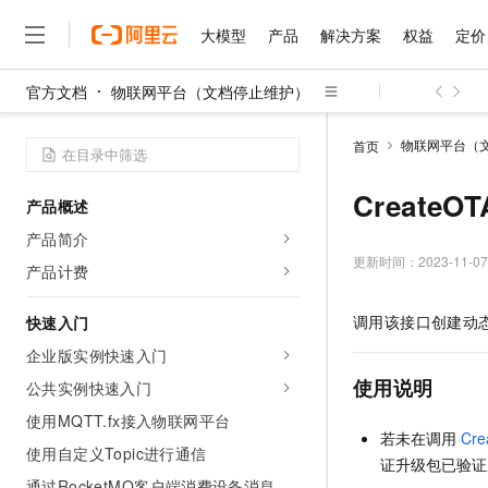
大模型
产品
解决方案
权益
定价
官方文档
物联网平台（文档停止维护）
大模型
产品
解决方案
权益
定价
云市场
伙伴
服务
了解阿里云
精选产品
精选解决方案
普惠上云
产品定价
精选商城
成为销售伙伴
售前咨询
为什么选择阿里云
千问AI平台
物联网平台（
首页
了解云产品的定价详情
大模型服务平台百炼
睿译宝，AI翻译排版一
普惠上云 官方力荐
分销伙伴
在线服务
网站建设
什么是云计算
大
大模型服务与应用平台
上传文档即自动完成翻译和
云服务器38元/年起，超
CreateOT
产品概述
咨询伙伴
多端小程序
技术领先
云上成本管理
售后服务
千问大模型
GLM-5.2：长任务时代
官方推荐返现计划
大模型
产品简介
大模型
精选产品
精选解决方案
Salesforce 国际版订阅
稳定可靠
管理和优化成本
多元化、高性能、安全可靠
推荐新用户得奖励，单订单
更新时间：
2023-11-07
销售伙伴合作计划
产品计费
自助服务
友盟天域
安全合规
人工智能与机器学习
AI
文本生成
无影云电脑
Hermes Agent，打造
云工开物
无影生态合作计划
在线服务
调用该接口创建动
快速入门
观测云
分析师报告
随时随地安全接入的云上超
自主进化，持久记忆，越用
高校专属算力普惠，学生认
计算
互联网应用开发
Qwen3.8-Max
HOT
Salesforce On Alibaba C
工单服务
企业版实例快速入门
智能体时代全能旗舰模型
Tuya 物联网平台阿里云
研究报告与白皮书
云解析DNS
快速拥有专属 OpenClaw
Consulting Partner 合
大数据
容器
使用说明
公共实例快速入门
免费试用
短信专区
蓝凌 OA
Qwen3.7-Plus
AI 大模型销售与服务生
使用MQTT.fx接入物联网平台
现代化应用
存储
天池大赛
能看、能想、能动手的多模
云原生大数据计算服务 Max
解决方案免费试用 新老
若未在调用
Cre
电子合同
使用自定义Topic进行通信
面向分析的企业级SaaS模
最高领取价值200元试用
安全
证升级包已验证
网络与CDN
AI 算法大赛
Qwen3-VL-Plus
畅捷通
通过RocketMQ客户端消费设备消息