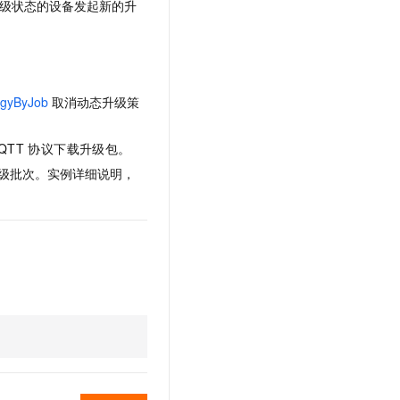
级状态的设备发起新的升
文戏情感细腻自然，动作戏激烈拳拳到肉，实现更强表演能力
支持中英文自由切换，具备更强的噪声鲁棒性
云聚AI 严选权益
SSL 证书
，一键激活高效办公新体验
精选AI产品，从模型到应用全链提效
堡垒机
AI 用量加速计划
应用
防火墙
、识别商机，让客服更高效、服务更出色。
新老同享，达量后返
egyByJob
取消动态升级策
千问办公
主机安全
NEW
的智能体编程平台
一站式AI生产力平台
QTT
协议下载升级包。
AI 应用及服务市场
伶鹊
级批次。实例详细说明，
企业级人与Agent协作平台，接入和调度多个数字员工
智能客服平台，对话机器人、对话分析、智能外呼
AI 应用
大模型服务平台百炼 - 全妙
大模型
应用创作平台
多模态内容创作工具，已接入 DeepSeek
自然语言处理
数据标注
机器学习
息提取
与 AI 智能体进行实时音视频通话
从文本、图片、视频中提取结构化的属性信息
构建支持视频理解的 AI 音视频实时通话应用