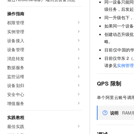
同一设备只能同
AI 产品 免费试用
网络
安全
云开发大赛
级任务，后发起
Tableau 订阅
1亿+ 大模型 tokens 和 
操作指南
可观测
入门学习赛
同一升级包下，
中间件
AI空中课堂在线直播课
权限管理
140+云产品 免费试用
大模型服务
如果同一个设备
上云与迁云
产品新客免费试用，最长1
数据库
实例管理
创建动态升级批
生态解决方案
千问AI平台-Token Plan
设备接入
企业出海
略。
大模型ACA认证体验
大数据计算
助力企业全员 AI 认知与能
设备管理
行业生态解决方案
目前仅中国的
政企业务
媒体服务
千问AI平台-模型体验
目前仅华东
2
消息转发
开发者生态解决方案
在线体验全尺寸、多种模态
请参见
实例管理
数据服务
企业服务与云通信
AI 开发和 AI 应用解决
Happy 系列大模型
监控运维
域名与网站
QPS
限制
设备划归
终端用户计算
安全中心
单个阿里云账号调
增值服务
Serverless
大模型解决方案
说明
RAM
开发工具
实践教程
快速部署 Dify，高效搭建 
最佳实践
迁移与运维管理