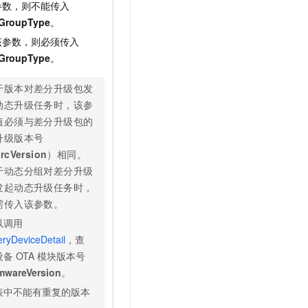
参数，则不能传入
GroupType
。
该参数，则必须传入
GroupType
。
于版本对差分升级包发
动态升级任务时，该参
值必须与差分升级包的
升级版本号
rcVersion
）相同。
于动态分组对差分升级
发起动态升级任务时，
需传入该参数。
以调用
ryDeviceDetail
，查
设备
OTA
模块版本号
mwareVersion
。
表中不能有重复的版本
。