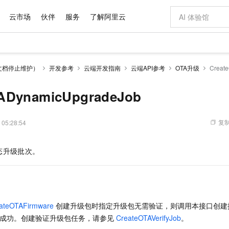
云市场
伙伴
服务
了解阿里云
AI 特惠
数据与 API
成为产品伙伴
企业增值服务
最佳实践
价格计算器
AI 场景体
基础软件
产品伙伴合
阿里云认证
市场活动
配置报价
大模型
文档停止维护）
开发参考
云端开发指南
云端API参考
OTA升级
Creat
自助选配和估算价格
步到位
域名与网站
智启 AI 普惠权益
产品生态集成认证中心
企业支持计划
云上春晚
Qwen Audio：打造专属 AI 语音助手
千问官方 MaaS 平台，为开发者和 Agent 而生，新用户赠送 1 亿 + tokens 额度
云服务器 EC
一句话生成原生
AI Coding
阿里云Maa
2026 阿里云
为企业打
数据集
Windows
大模型认证
模型
NEW
NEW
格式还原
值低价云产品抢先购
提供智能易用的域名与建站服务
至高享 1亿+免费 tokens，加速 Al 应用落地
Qwen-Audio-3.0-Realtime 端到端实时语音角色扮演
安全可靠、弹
输入一句话想法,
智能编程，一键
ADynamicUpgradeJob
产品生态伙伴
专家技术服务
云上奥运之旅
弹性计算合作
阿里云中企出
手机三要素
宝塔 Linux
全部认证
价格优势
开源旗舰模型
对象存储 OSS
即刻拥有 DeepSeek-V4-Pro
阿里云 OPC 创新助力计划
云数据库 RD
一键部署幻兽
AI 电商营销
产品生态伙伴工作台
企业增值服务台
云栖战略参考
云存储合作计
云栖大会
身份实名认证
CentOS
训练营
推动算力普惠，释放技术红利
的大模型服务
最高返9万
真正可用的 1M 上下文,一次完成代码全链路开发
轻松解锁专属 DeepSeek-V4-Pro
至高百万元 Token 补贴，加速一人公司成长
稳定、安全、高性价比、高性能的云存储服务
一键购买专属
从图文生成到
复制
 05:28:54
云上的中国
数据库合作计
活动全景
短信
Docker
图片和
自进化智能体
人工智能平台 PAI
5 分钟轻松部署专属 QwenPaw
Token Plan 模型订阅计划
Qoder
高效搭建 AI
AI 广告创作
企业成长
大模型
NEW
HOT
信息公告
态升级批次。
看见新力量
云网络合作计
OCR 文字识别
JAVA
级电脑
越聪明
证享300元代金券
一站式AI开发、训练和推理服务
Qwen3.8-Max 首发尝鲜，限时加量 10 倍，夜间低至2折
从聊天伙伴进化为能主动干活的本地数字员工
面向真实软件
图文、视频一
Kimi-K3
HappyHors
NEW
魔搭 Mode
loud
服务实践
官网公告
Kimi 最新旗舰模型，长程编程与推理利器
让文字生成流
金融模力时刻
Salesforce O
版
发票查验
全能环境
Qoder CN
Claude Code + GStack 打造工程团队
千问办公，限时限量积分加倍
云原生数据库 P
低代码高效构
AI 建站
NEW
作计划
计划
创新中心
魔搭 ModelSc
健康状态
让AI从“聊天伙伴”进化为能干活的“数字员工”
覆盖公网/内网、递归/权威、移动APP等全场景解析服务
安装技能 GStack，拥有专属 AI 工程团队
你的AI工作搭子，覆盖日常办公高频场景
基于千问大模型等，支持代码智能生成、研发智能问答
0 代码专业建
客户案例
天气预报查询
操作系统
Deepseek-v4-pro
HappyHors
态合作计划
态智能体模型
旗舰 MoE 大模型，百万上下文与顶尖推理能力
图生视频，流
Compute
同享
容器服务 Kubernetes 版 ACK
万小智 AI 建站低至 15元/月
云防火墙
AI 短剧/漫剧
ateOTAFirmware
创建升级包时指定升级包无需验证，则调用本接口创建
快递物流查询
WordPress
成为服务伙
高校合作
式云数据仓库
点，立即开启云上创新
提供一站式管理容器应用的 K8s 服务
送.CN域名，送备案服务码
云原生的云上
AI助力短剧
成功。创建验证升级包任务，请参见
CreateOTAVerifyJob
。
GLM-5.2
Wan2.7-T
Ubuntu