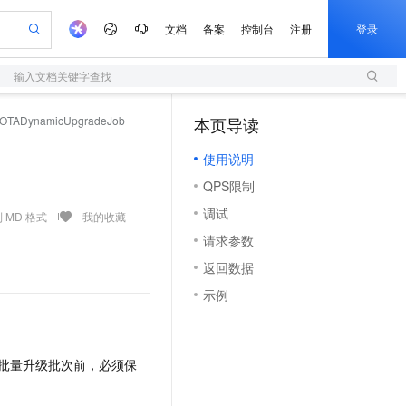
文档
备案
控制台
注册
登录
输入文档关键字查找
验
作计划
器
AI 活动
专业服务
服务伙伴合作计划
开发者社区
加入我们
服务平台百炼
阿里云 OPC 创新助力计划
eOTADynamicUpgradeJob
本页导读
（1）
一站式生成采购清单，支持单品或批量购买
S
可编辑精美 PPT 文稿
S产品伙伴计划（繁花）
峰会
造的大模型服务与应用开发平台
轻量应用服务器
Agency Agents：拥有专属领域专家
AI 生产力先锋
Al MaaS 服务伙伴赋能合作
域名
博文
Careers
至高可申请百万元
使用说明
性可伸缩的云计算服务
 轻松生成专业的 PPT
开启高性价比 AI 编程新体验
先锋实践拓展 AI 生产力的边界
快速构建应用程序和网站，即刻迈出上云第一步
多领域专家智能体,一键组建 AI 虚拟交付团队
Token 补贴，五大权
计划
海大会
伙伴信用分合作计划
商标
问答
社会招聘
QPS限制
益加速 OPC 成功
S
帕鲁游戏服务器
数字证书管理服务（原SSL证书）
HappyHorse 打造一站式影视创作平台
飞天发布时刻
HOT
划
备案
电子书
校园招聘
调试
联机服务器，轻松开启游戏
视频创作，一键激活电商全链路生产力
全托管，含MySQL、PostgreSQL、SQL Server、MariaDB多引擎
实现全站HTTPS，呈现可信的WEB访问
所见，即是所愿
可视化编排打通从文字构思到成片全链路闭环
 MD 格式
我的收藏
更多支持
划
公司注册
镜像站
请求参数
视频生成
语音识别与合成
 智能体与工作流应用
短信服务
漫剧工坊：一站式动画创作平台
AI 实训营
合作伙伴培训与认证
返回数据
划
上云迁移
的智能体编程平台
站生成，高效打造优质广告素材
通过阿里云百炼高效搭建AI应用,助力高效开发
快速生产连贯的高质量长漫剧
从基础到进阶，Agent 创客手把手教你
国内短信简单易用，安全可靠，秒级触达，全球覆盖200+国家和地区。
e-1.1-T2V
Qwen3-TTS-Flash
lScope
我要反馈
查询合作伙伴
示例
畅细腻的高质量视频
离线语音合成大模型，多语言方言自适应，低延迟高稳定
n Alibaba Cloud ISV 合作
代维服务
olarDB
建企业门户网站
大数据开发治理平台 DataWorks
10 分钟搭建微信、支付宝小程序
创新加速
ope
登录合作伙伴管理后台
我要建议
站，无忧落地极速上线
以可视化方式快速构建移动和 PC 门户网站
100%兼容MySQL、PostgreSQL，兼容Oracle，支持集中和分布式
高效部署网站，快速应用到小程序
Data Agent 驱动的一站式 Data+AI 开发治理平台
e-1.1-I2V
Cosyvoice-V3-Flash
安全
畅自然，细节丰富
高表现力语音合成大模型，语音克隆听感自然
我要投诉
上云场景组合购
批量升级批次前，必须保
伴
边界网络安全防护产品
漫剧创作，剧本、分镜、视频高效生成
覆盖90%+业务场景，专享组合折扣价
2V
VPN
Fun-ASR