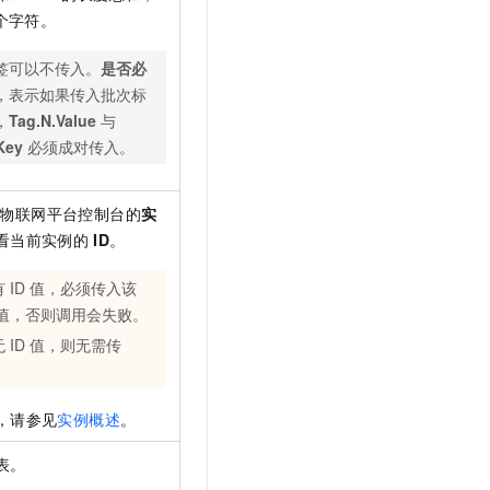
个字符。
签可以不传入。
是否必
，表示如果传入批次标
，
Tag.N.Value
与
Key
必须成对传入。
在物联网平台控制台的
实
看当前实例的
ID
。
有
ID
值，必须传入该
值，否则调用会失败。
无
ID
值，则无需传
。
，请参见
实例概述
。
表。