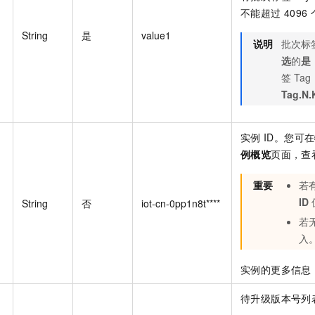
不能超过
4096
String
是
value1
说明
批次标
选
的
是
签
Tag
Tag.N.
实例
ID。您可
例概览
页面，查
重要
若
ID
String
否
iot-cn-0pp1n8t****
若
入
实例的更多信息
待升级版本号列