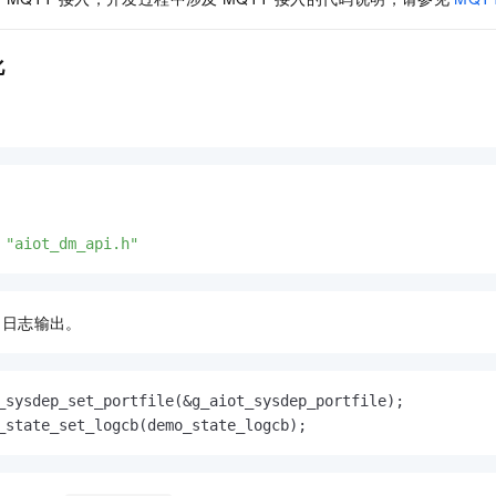
服务生态伙伴
视觉 Coding、空间感知、多模态思考等全面升级
1M上下文，专为长程任务能力而生
云工开物
企业应用
Night Plan 支持 Qwen 3.8-Max
AI 办公
NEW
Red Hat
30+ 款产品免费体验
夜间 5 折，Qwen/Meoo/TokenPlan 客户专享
AI智能应用
科研合作
化
ERP
堂（旗舰版）
SUSE
智能客服
AI 应用构建
大模型原生
CRM
2个月
自动承接线索
建站小程序
Qoder
大模型服务平台百炼-应用模版
OA 办公系统
HOT
NEW
面向真实软件
个人版上线、团队版降价；千问3.8-Max首发发尝鲜
丰富多元化的应用模版和解决方案
力提升
财税管理
模板建站
万有无界
大模型服务平台百炼-智能体
400电话
定制建站
的模型效果
灵活可视化地构建企业级 Agent
"aiot_dm_api.h"
方案
广告营销
模板小程序
秒悟
人工智能平台 PAI
定制小程序
云端极速 AI 
新一代 AI 视频生成模型，深度适配广告营销等场景
AI Native 的算法工程平台，一站式完成建模、训练、推理服务部署
和日志输出。
APP 开发
建站系统
_sysdep_set_portfile(&g_aiot_sysdep_portfile);

_state_set_logcb(demo_state_logcb);
AI 应用
10分钟微调：让0.6B模型媲美235B模型
多模态数据信
依托云原生高可用架构,实现Dify私有化部署
用1%尺寸在特定领域达到大模型90%以上效果