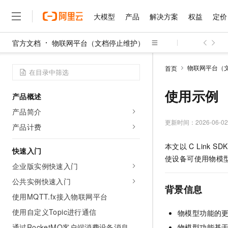
大模型
产品
解决方案
权益
定价
官方文档
物联网平台（文档停止维护）
大模型
产品
解决方案
权益
定价
云市场
伙伴
服务
了解阿里云
精选产品
精选解决方案
普惠上云
产品定价
精选商城
成为销售伙伴
售前咨询
为什么选择阿里云
千问AI平台
物联网平台（
首页
了解云产品的定价详情
大模型服务平台百炼
千问办公，解锁你的工作
普惠上云 官方力荐
分销伙伴
在线服务
网站建设
什么是云计算
大
大模型服务与应用平台
企业级Agent产品，直接
云服务器38元/年起，超
使用示例
产品概述
咨询伙伴
多端小程序
技术领先
云上成本管理
售后服务
千问大模型
Agency Agents：拥
官方推荐返现计划
大模型
产品简介
大模型
精选产品
精选解决方案
Salesforce 国际版订阅
稳定可靠
管理和优化成本
多元化、高性能、安全可靠
推荐新用户得奖励，单订单
更新时间：
2026-06-02
销售伙伴合作计划
产品计费
自助服务
友盟天域
安全合规
人工智能与机器学习
AI
文本生成
无影云电脑
HappyHorse 打造一
云工开物
本文以
C Link SDK
无影生态合作计划
在线服务
快速入门
观测云
分析师报告
随时随地安全接入的云上超
高校专属算力普惠，学生认
计算
互联网应用开发
Qwen3.8-Max
使设备可使用物模
HOT
Salesforce On Alibaba C
工单服务
企业版实例快速入门
智能体时代全能旗舰模型
Tuya 物联网平台阿里云
研究报告与白皮书
云解析DNS
快速拥有专属 OpenClaw
Consulting Partner 合
大数据
容器
公共实例快速入门
免费试用
短信专区
背景信息
蓝凌 OA
Qwen3.7-Plus
AI 大模型销售与服务生
使用MQTT.fx接入物联网平台
现代化应用
存储
天池大赛
能看、能想、能动手的多模
云原生大数据计算服务 Max
解决方案免费试用 新老
电子合同
使用自定义Topic进行通信
物模型功能的
面向分析的企业级SaaS模
最高领取价值200元试用
安全
网络与CDN
AI 算法大赛
Qwen3-VL-Plus
畅捷通
通过RocketMQ客户端消费设备消息
物模型
功能基