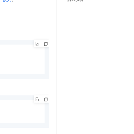
文戏情感细腻自然，动作戏激烈拳拳到肉，实现更强表演能力
支持中英文自由切换，具备更强的噪声鲁棒性
云聚AI 严选权益
SSL 证书
，一键激活高效办公新体验
精选AI产品，从模型到应用全链提效
堡垒机
AI 用量加速计划
应用
防火墙
、识别商机，让客服更高效、服务更出色。
新老同享，达量后返
千问办公
主机安全
NEW
的智能体编程平台
一站式AI生产力平台
AI 应用及服务市场
伶鹊
企业级人与Agent协作平台，接入和调度多个数字员工
智能客服平台，对话机器人、对话分析、智能外呼
AI 应用
大模型服务平台百炼 - 全妙
大模型
应用创作平台
多模态内容创作工具，已接入 DeepSeek
自然语言处理
数据标注
机器学习
息提取
与 AI 智能体进行实时音视频通话
从文本、图片、视频中提取结构化的属性信息
构建支持视频理解的 AI 音视频实时通话应用