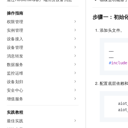
AI 产品 免费试用
网络
安全
云开发大赛
Tableau 订阅
1亿+ 大模型 tokens 和 
操作指南
步骤一：初始
可观测
入门学习赛
中间件
AI空中课堂在线直播课
权限管理
140+云产品 免费试用
大模型服务
上云与迁云
产品新客免费试用，最长1
数据库
实例管理
添加头文件。
生态解决方案
千问AI平台-Token Plan
设备接入
企业出海
大模型ACA认证体验
大数据计算
助力企业全员 AI 认知与能
设备管理
行业生态解决方案
……

政企业务
媒体服务
千问AI平台-模型体验
消息转发
开发者生态解决方案
在线体验全尺寸、多种模态
#
include
数据服务
企业服务与云通信
AI 开发和 AI 应用解决
Happy 系列大模型
监控运维
域名与网站
设备划归
配置底层依赖
终端用户计算
安全中心
增值服务
Serverless
大模型解决方案
    aiot
    aiot
开发工具
实践教程
快速部署 Dify，高效搭建 
最佳实践
迁移与运维管理