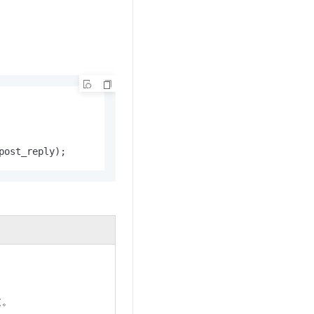
post_reply);
。
文。