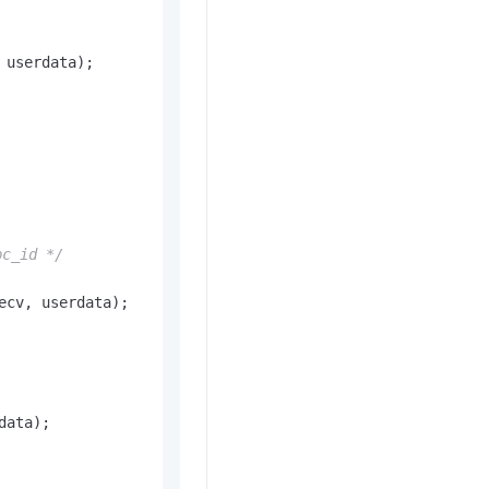
userdata);

id */
cv, userdata);

ata);
