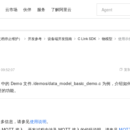
云市场
伙伴
服务
了解阿里云
AI 特惠
数据与 API
成为产品伙伴
企业增值服务
最佳实践
价格计算器
AI 场景体
基础软件
产品伙伴合
阿里云认证
市场活动
配置报价
大模型
文档停止维护）
开发参考
设备端开发指南
C Link SDK
物模型
使用示
自助选配和估算价格
新方式
域名与网站
睿译宝，AI翻译排版一步到位
智启 AI 普惠权益
产品生态集成认证中心
企业支持计划
云上春晚
千问官方 MaaS 平台，为开发者和 Agent 而生，新用户赠送 1 亿 + tokens 额度
云服务器 EC
Qwen Aud
AI Coding
阿里云Maa
2026 阿里云
为企业打
数据集
Windows
大模型认证
模型
NEW
NEW
交付可用成果
值低价云产品抢先购
提供智能易用的域名与建站服务
上传文档即自动完成翻译和格式还原
至高享 1亿+免费 tokens，加速 Al 应用落地
安全可靠、弹
智能编程，一键
产品生态伙伴
专家技术服务
云上奥运之旅
弹性计算合作
阿里云中企出
手机三要素
宝塔 Linux
全部认证
价格优势
有专属领域专家
对象存储 OSS
GLM-5.2：长任务时代开源旗舰模型
阿里云 OPC 创新助力计划
云数据库 RD
即刻拥有 DeepS
AI 电商营销
产品生态伙伴工作台
企业增值服务台
云栖战略参考
云存储合作计
云栖大会
身份实名认证
CentOS
训练营
推动算力普惠，释放技术红利
的大模型服务
最高返9万
多领域专家智能体,一键组建 AI 虚拟交付团队
至高百万元 Token 补贴，加速一人公司成长
稳定、安全、高性价比、高性能的云存储服务
真正可用的 1M 上下文,一次完成代码全链路开发
轻松解锁专属 Dee
从图文生成到
复制
 09:52:07
云上的中国
数据库合作计
活动全景
短信
Docker
图片和
站式影视创作平台
人工智能平台 PAI
Hermes Agent，打造自进化智能体
Token Plan 模型订阅计划
Qoder
5 分钟轻松部署
AI 广告创作
企业成长
大模型
NEW
信息公告
中的
Demo
文件
./demos/data_model_basic_demo.c
为例，介绍如
看见新力量
云网络合作计
OCR 文字识别
JAVA
级电脑
证享300元代金券
可视化编排打通从文字构思到成片全链路闭环
一站式AI开发、训练和推理服务
自主进化，持久记忆，越用越聪明
Qwen3.8-Max 首发尝鲜，限时加量 10 倍，夜间低至2折
面向真实软件
图文、视频一
Kimi-K3
HappyHors
型的功能。
NEW
魔搭 Mode
loud
服务实践
官网公告
Kimi 最新旗舰模型，长程编程与推理利器
让文字生成流
金融模力时刻
Salesforce O
版
发票查验
全能环境
Qoder CN
Claude Code + GStack 打造工程团队
千问办公，限时限量积分加倍
云原生数据库 P
低代码高效构
AI 建站
NEW
作计划
计划
创新中心
魔搭 ModelSc
健康状态
让AI从“聊天伙伴”进化为能干活的“数字员工”
覆盖公网/内网、递归/权威、移动APP等全场景解析服务
安装技能 GStack，拥有专属 AI 工程团队
你的AI工作搭子，覆盖日常办公高频场景
基于千问大模型等，支持代码智能生成、研发智能问答
0 代码专业建
客户案例
天气预报查询
操作系统
Deepseek-v4-pro
HappyHors
态合作计划
态智能体模型
旗舰 MoE 大模型，百万上下文与顶尖推理能力
图生视频，流
Compute
同享
容器服务 Kubernetes 版 ACK
万小智 AI 建站低至 15元/月
云防火墙
AI 短剧/漫剧
快递物流查询
WordPress
成为服务伙
高校合作
更多信息，请参见
使用说明
。
式云数据仓库
点，立即开启云上创新
提供一站式管理容器应用的 K8s 服务
送.CN域名，送备案服务码
云原生的云上
AI助力短剧
GLM-5.2
Wan2.7-T
Ubuntu
于
MQTT
接入，
开发过程中涉及
MQTT
接入的代码说明，请参见
MQT