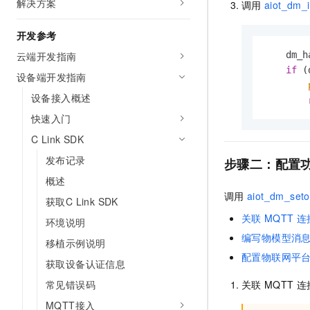
解决方案
调用
aiot_dm_i
10 分钟在聊天系统中增加
专有云
开发参考
云端开发指南
    dm_h
if
 (
设备端开发指南
设备接入概述
快速入门
C Link SDK
发布记录
步骤二：配置
概述
调用
aiot_dm_seto
获取C Link SDK
关联
MQTT
连
环境说明
编写物模型消
移植示例说明
配置物联网平
获取设备认证信息
常见错误码
关联
MQTT
连
MQTT接入