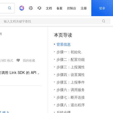
文档
备案
控制台
注册
登录
输入文档关键字查找
验
作计划
器
AI 活动
专业服务
服务伙伴合作计划
开发者社区
加入我们
服务平台百炼
阿里云 OPC 创新助力计划
例
本页导读
（1）
一站式生成采购清单，支持单品或批量购买
S
io：打造专属 AI 语音助手
S产品伙伴计划（繁花）
峰会
造的大模型服务与应用开发平台
轻量应用服务器
一句话生成原生可编辑精美 PPT 文稿
AI 生产力先锋
Al MaaS 服务伙伴赋能合作
域名
博文
Careers
至高可申请百万元
背景信息
性可伸缩的云计算服务
开启高性价比 AI 编程新体验
Qwen-Audio-3.0-Realtime 端到端实时语音角色扮演
输入一句话想法, 轻松生成专业的 PPT
先锋实践拓展 AI 生产力的边界
快速构建应用程序和网站，即刻迈出上云第一步
Token 补贴，五大权
计划
海大会
伙伴信用分合作计划
商标
问答
社会招聘
步骤一：初始化
益加速 OPC 成功
S
eek-V4-Pro
数字证书管理服务（原SSL证书）
一键部署幻兽帕鲁游戏服务器
飞天发布时刻
HOT
划
备案
电子书
校园招聘
步骤二：配置功能
pSeek-V4-Pro
视频创作，一键激活电商全链路生产力
全托管，含MySQL、PostgreSQL、SQL Server、MariaDB多引擎
实现全站HTTPS，呈现可信的WEB访问
一键购买专属联机服务器，轻松开启游戏
所见，即是所愿
 MD 格式
我的收藏
更多支持
划
公司注册
镜像站
步骤三：上报属性
视频生成
语音识别与合成
专属 QwenPaw
短信服务
漫剧工坊：一站式动画创作平台
AI 实训营
HOT
何调用
Link SDK
的
API，
合作伙伴培训与认证
步骤四：设置属性
划
上云迁移
的智能体编程平台
站生成，高效打造优质广告素材
从聊天伙伴进化为能主动干活的本地数字员工
快速生产连贯的高质量长漫剧
从基础到进阶，Agent 创客手把手教你
国内短信简单易用，安全可靠，秒级触达，全球覆盖200+国家和地区。
e-1.1-T2V
Qwen3-TTS-Flash
lScope
我要反馈
查询合作伙伴
步骤五：上报事件
畅细腻的高质量视频
离线语音合成大模型，多语言方言自适应，低延迟高稳定
n Alibaba Cloud ISV 合作
代维服务
olarDB
建企业门户网站
大数据开发治理平台 DataWorks
10 分钟搭建微信、支付宝小程序
步骤六：调用服务
创新加速
ope
登录合作伙伴管理后台
我要建议
站，无忧落地极速上线
以可视化方式快速构建移动和 PC 门户网站
100%兼容MySQL、PostgreSQL，兼容Oracle，支持集中和分布式
高效部署网站，快速应用到小程序
Data Agent 驱动的一站式 Data+AI 开发治理平台
e-1.1-I2V
Cosyvoice-V3-Flash
步骤七：断开连接
安全
畅自然，细节丰富
高表现力语音合成大模型，语音克隆听感自然
我要投诉
上云场景组合购
伴
步骤八：退出程序
边界网络安全防护产品
漫剧创作，剧本、分镜、视频高效生成
覆盖90%+业务场景，专享组合折扣价
2V
VPN
Fun-ASR
后续步骤
T
接入
。