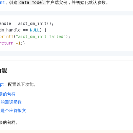
nit
，创建
客户端实例，并初始化默认参数。
data-model
一个 AI 助手
即刻拥有 DeepSeek-R1 满血版
超强辅助，Bol
在企业官网、通讯软件中为客户提供 AI 客服
多种方案随心选，轻松解锁专属 DeepSeek
andle = aiot_dm_init();

dm_handle == 
NULL
) {

printf
(
"aiot_dm_init failed"
);

return
-1
;}
功能
pt
，配置以下功能。
接的句柄
息的回调函数
台是否应答报文
接的句柄。