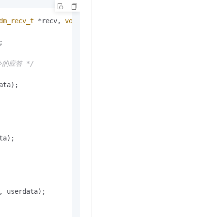
dm_recv_t
 *recv, 
void
 *userdata)


的应答 */
ta);

a);

 userdata);
