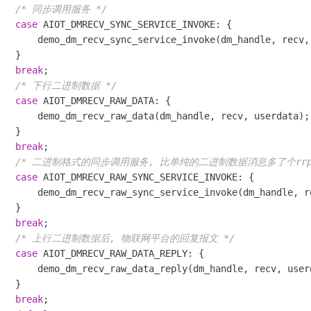
/* 同步调用服务 */
case
 AIOT_DMRECV_SYNC_SERVICE_INVOKE: {

       demo_dm_recv_sync_service_invoke(dm_handle, recv, 
   }

break
;

/* 下行二进制数据 */
case
 AIOT_DMRECV_RAW_DATA: {

       demo_dm_recv_raw_data(dm_handle, recv, userdata);

   }

break
;

/* 二进制格式的同步调用服务, 比单纯的二进制数据消息多了个rrpc_
case
 AIOT_DMRECV_RAW_SYNC_SERVICE_INVOKE: {

       demo_dm_recv_raw_sync_service_invoke(dm_handle, re
   }

break
;

/* 上行二进制数据后, 物联网平台的回复报文 */
case
 AIOT_DMRECV_RAW_DATA_REPLY: {

       demo_dm_recv_raw_data_reply(dm_handle, recv, userd
   }

break
;
