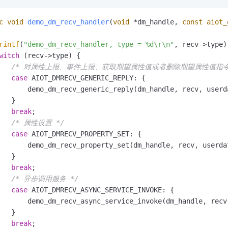
c
void
demo_dm_recv_handler
(
void
 *dm_handle, 
const
aiot_
rintf
(
"demo_dm_recv_handler, type = %d\r\n"
, recv->type);
witch
 (recv->type) {

/* 对属性上报、事件上报、获取期望属性值或者删除期望属性值指令
case
 AIOT_DMRECV_GENERIC_REPLY: {

       demo_dm_recv_generic_reply(dm_handle, recv, userda
   }

break
;

/* 属性设置 */
case
 AIOT_DMRECV_PROPERTY_SET: {

       demo_dm_recv_property_set(dm_handle, recv, userdat
   }

break
;

/* 异步调用服务 */
case
 AIOT_DMRECV_ASYNC_SERVICE_INVOKE: {

       demo_dm_recv_async_service_invoke(dm_handle, recv,
   }

break
;
