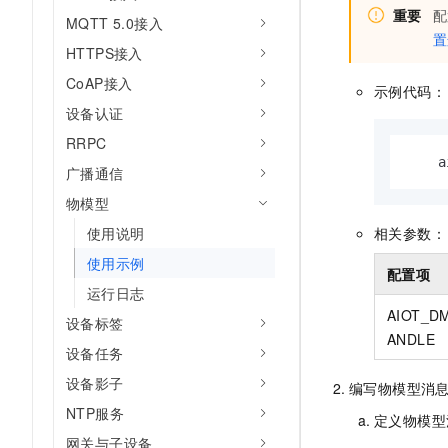
重要
配
MQTT 5.0接入
置
HTTPS接入
CoAP接入
示例代码：
设备认证
RRPC
    a
广播通信
物模型
使用说明
相关参数：
使用示例
配置项
运行日志
AIOT_D
设备标签
ANDLE
设备任务
设备影子
编写物模型消
NTP服务
定义物模型
网关与子设备