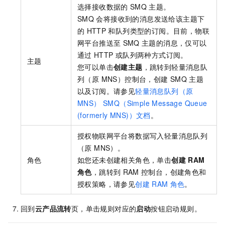
选择接收数据的
SMQ
主题。
SMQ
会将接收到的消息发送给该主题下
的
HTTP
和队列类型的订阅。目前，物联
网平台推送至
SMQ
主题的消息，仅可以
通过
HTTP
或队列两种方式订阅。
主题
您可以单击
创建主题
，跳转到
轻量消息队
列（原 MNS）
控制台，创建
SMQ
主题
以及订阅。请参见
轻量消息队列（原
MNS） SMQ（Simple Message Queue
(formerly MNS)）文档
。
授权物联网平台将数据写入
轻量消息队列
（原 MNS）
。
角色
如您还未创建相关角色，单击
创建
RAM
角色
，跳转到
RAM
控制台，创建角色和
授权策略，请参见
创建
RAM
角色
。
回到
云产品流转
页，单击规则对应的
启动
按钮启动规则。