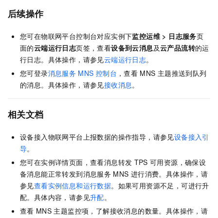
后续操作
您可在物联网平台控制台对应实例下
监控运维
>
日志服务
页
面的
云端运行日志
页签，查看
设备到云消息
及
云产品流转
的运
行日志。具体操作，请参见
云端运行日志
。
您可登录
消息服务
MNS
控制台
，查看
MNS
主题推送到队列
的消息。具体操作，请参见
接收消息
。
相关文档
设备接入物联网平台上报数据的操作指导，请参见
设备接入引
导
。
您可在实例详情页面，查看消息转发
TPS
可用资源，确保设
备消息能正常转发到消息服务
MNS
进行消费。具体操作，请
参见
查看实例信息和运行数据
。如果可用资源不足，可进行升
配。具体内容，请参见
升配
。
查看
MNS
主题监控项，了解接收消息的数量。具体操作，请