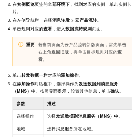
在
实例概览
页签的
全部环境
下，找到对应的实例，单击实例卡
片。
在左侧导航栏，选择
消息转发
>
云产品流转
。
单击规则对应的
查看
，进入
数据流转规则
页面。
重要
若当前页面为云产品流转新版页面，需先单击
右上角
返回旧版
，再单击目标规则对应的
查
看
。
单击
转发数据
一栏对应的
添加操作
。
在
添加操作
对话框中，选择操作为
发送数据到消息服务
（MNS）中
。按照界面提示，设置其他信息，单击
确认
。
参数
描述
选择操作
选择
发送数据到消息服务（MNS）中
。
地域
选择消息服务所在地域。