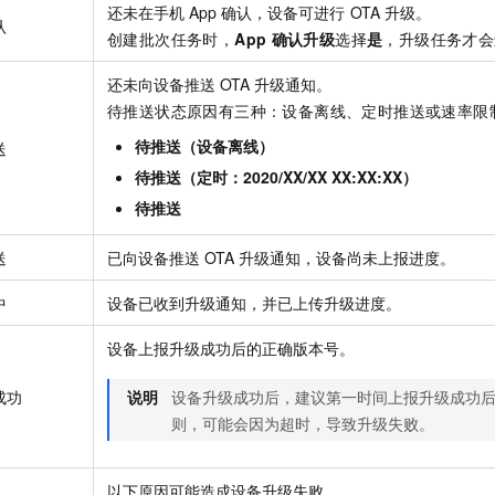
一个 AI 助手
即刻拥有 DeepSeek-R1 满血版
超强辅助，Bol
还未在手机
App
确认，设备可进行
OTA
升级。
认
在企业官网、通讯软件中为客户提供 AI 客服
多种方案随心选，轻松解锁专属 DeepSeek
创建批次任务时，
App
确认升级
选择
是
，升级任务才会
还未向设备推送
OTA
升级通知。
待推送状态原因有三种：设备离线、定时推送或速率限
待推送（设备离线）
送
待推送（定时：2020/XX/XX XX:XX:XX）
待推送
送
已向设备推送
OTA
升级通知，设备尚未上报进度。
中
设备已收到升级通知，并已上传升级进度。
设备上报升级成功后的正确版本号。
成功
说明
设备升级成功后，建议第一时间上报升级成功
则，可能会因为超时，导致升级失败。
以下原因可能造成设备升级失败。