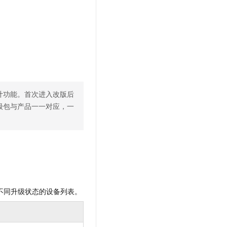
文戏情感细腻自然，动作戏激烈拳拳到肉，实现更强表演能力
支持中英文自由切换，具备更强的噪声鲁棒性
云聚AI 严选权益
SSL 证书
，一键激活高效办公新体验
精选AI产品，从模型到应用全链提效
堡垒机
AI 用量加速计划
应用
防火墙
、识别商机，让客服更高效、服务更出色。
新老同享，达量后返
千问办公
主机安全
NEW
的智能体编程平台
一站式AI生产力平台
AI 应用及服务市场
计功能。首次进入改版后
伶鹊
级包与产品一一对应，一
企业级人与Agent协作平台，接入和调度多个数字员工
智能客服平台，对话机器人、对话分析、智能外呼
AI 应用
大模型服务平台百炼 - 全妙
大模型
应用创作平台
多模态内容创作工具，已接入 DeepSeek
自然语言处理
数据标注
机器学习
不同升级状态的设备列表。
息提取
与 AI 智能体进行实时音视频通话
从文本、图片、视频中提取结构化的属性信息
构建支持视频理解的 AI 音视频实时通话应用