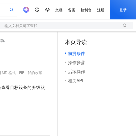
文档
备案
控制台
注册
登录
输入文档关键字查找
验
作计划
器
AI 活动
专业服务
服务伙伴合作计划
开发者社区
加入我们
服务平台百炼
阿里云 OPC 创新助力计划
情况
本页导读
（1）
一站式生成采购清单，支持单品或批量购买
S
io：打造专属 AI 语音助手
S产品伙伴计划（繁花）
峰会
造的大模型服务与应用开发平台
轻量应用服务器
一句话生成原生可编辑精美 PPT 文稿
AI 生产力先锋
Al MaaS 服务伙伴赋能合作
域名
博文
Careers
至高可申请百万元
前提条件
性可伸缩的云计算服务
开启高性价比 AI 编程新体验
Qwen-Audio-3.0-Realtime 端到端实时语音角色扮演
输入一句话想法, 轻松生成专业的 PPT
先锋实践拓展 AI 生产力的边界
快速构建应用程序和网站，即刻迈出上云第一步
Token 补贴，五大权
计划
海大会
伙伴信用分合作计划
商标
问答
社会招聘
操作步骤
益加速 OPC 成功
S
eek-V4-Pro
数字证书管理服务（原SSL证书）
一键部署幻兽帕鲁游戏服务器
飞天发布时刻
HOT
划
备案
电子书
校园招聘
后续操作
pSeek-V4-Pro
视频创作，一键激活电商全链路生产力
全托管，含MySQL、PostgreSQL、SQL Server、MariaDB多引擎
实现全站HTTPS，呈现可信的WEB访问
一键购买专属联机服务器，轻松开启游戏
所见，即是所愿
 MD 格式
我的收藏
更多支持
划
公司注册
镜像站
相关API
视频生成
语音识别与合成
专属 QwenPaw
短信服务
漫剧工坊：一站式动画创作平台
AI 实训营
HOT
台查看目标设备的升级状
合作伙伴培训与认证
划
上云迁移
的智能体编程平台
站生成，高效打造优质广告素材
从聊天伙伴进化为能主动干活的本地数字员工
快速生产连贯的高质量长漫剧
从基础到进阶，Agent 创客手把手教你
国内短信简单易用，安全可靠，秒级触达，全球覆盖200+国家和地区。
e-1.1-T2V
Qwen3-TTS-Flash
lScope
我要反馈
查询合作伙伴
畅细腻的高质量视频
离线语音合成大模型，多语言方言自适应，低延迟高稳定
n Alibaba Cloud ISV 合作
代维服务
olarDB
建企业门户网站
大数据开发治理平台 DataWorks
10 分钟搭建微信、支付宝小程序
创新加速
ope
登录合作伙伴管理后台
我要建议
站，无忧落地极速上线
以可视化方式快速构建移动和 PC 门户网站
100%兼容MySQL、PostgreSQL，兼容Oracle，支持集中和分布式
高效部署网站，快速应用到小程序
Data Agent 驱动的一站式 Data+AI 开发治理平台
e-1.1-I2V
Cosyvoice-V3-Flash
安全
畅自然，细节丰富
高表现力语音合成大模型，语音克隆听感自然
我要投诉
netes 版 ACK
上云场景组合购
伴
容器应用的 K8s 服务
漫剧创作，剧本、分镜、视频高效生成
覆盖90%+业务场景，专享组合折扣价
2V
VPN
Fun-ASR