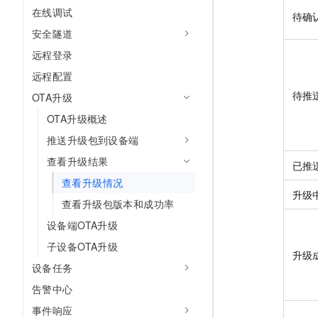
10 分钟在聊天系统中增加
在线调试
专有云
待确
安全隧道
远程登录
远程配置
待推
OTA升级
OTA升级概述
推送升级包到设备端
查看升级结果
已推
查看升级情况
升级
查看升级包版本和成功率
设备端OTA升级
子设备OTA升级
升级
设备任务
告警中心
事件响应