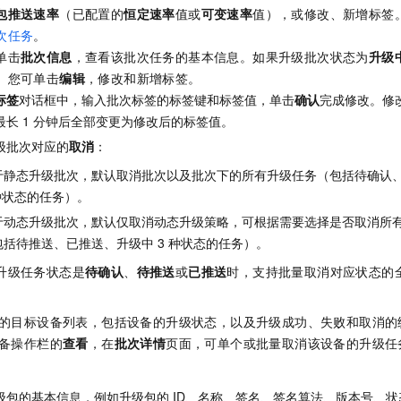
包推送速率
（已配置的
恒定速率
值或
可变速率
值），或修改、新增标签
次任务
。
单击
批次信息
，查看该批次任务的基本信息。如果升级批次状态为
升级
。您可单击
编辑
，修改和新增标签。
标签
对话框中，输入批次标签的标签键和标签值，单击
确认
完成修改。修
最长
1
分钟后全部变更为修改后的标签值。
级批次对应的
取消
：
于静态升级批次，默认取消批次以及批次下的所有升级任务（包括待确认
种状态的任务）。
于动态升级批次，默认仅取消动态升级策略，可根据需要选择是否取消所
包括待推送、已推送、升级中
3
种状态的任务）。
升级任务状态是
待确认
、
待推送
或
已推送
时，支持批量取消对应状态的
的目标设备列表，包括设备的升级状态，以及升级成功、失败和取消的
备操作栏的
查看
，在
批次详情
页面，可单个或批量取消该设备的升级任
级包的基本信息，例如升级包的
ID、名称、签名、签名算法、版本号、