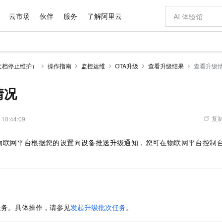
云市场
伙伴
服务
了解阿里云
AI 特惠
数据与 API
成为产品伙伴
企业增值服务
最佳实践
价格计算器
AI 场景体
基础软件
产品伙伴合
阿里云认证
市场活动
配置报价
大模型
文档停止维护）
操作指南
监控运维
OTA升级
查看升级结果
查看升级
自助选配和估算价格
新方式
域名与网站
睿译宝，AI翻译排版一步到位
智启 AI 普惠权益
产品生态集成认证中心
企业支持计划
云上春晚
千问官方 MaaS 平台，为开发者和 Agent 而生，新用户赠送 1 亿 + tokens 额度
云服务器 EC
Qwen Aud
AI Coding
阿里云Maa
2026 阿里云
为企业打
数据集
Windows
大模型认证
模型
NEW
NEW
交付可用成果
值低价云产品抢先购
提供智能易用的域名与建站服务
上传文档即自动完成翻译和格式还原
至高享 1亿+免费 tokens，加速 Al 应用落地
安全可靠、弹
智能编程，一键
情况
产品生态伙伴
专家技术服务
云上奥运之旅
弹性计算合作
阿里云中企出
手机三要素
宝塔 Linux
全部认证
价格优势
有专属领域专家
对象存储 OSS
GLM-5.2：长任务时代开源旗舰模型
阿里云 OPC 创新助力计划
云数据库 RD
即刻拥有 DeepS
AI 电商营销
产品生态伙伴工作台
企业增值服务台
云栖战略参考
云存储合作计
云栖大会
身份实名认证
CentOS
训练营
推动算力普惠，释放技术红利
的大模型服务
最高返9万
多领域专家智能体,一键组建 AI 虚拟交付团队
至高百万元 Token 补贴，加速一人公司成长
稳定、安全、高性价比、高性能的云存储服务
真正可用的 1M 上下文,一次完成代码全链路开发
轻松解锁专属 Dee
从图文生成到
复制
 10:44:09
云上的中国
数据库合作计
活动全景
短信
Docker
图片和
站式影视创作平台
人工智能平台 PAI
Hermes Agent，打造自进化智能体
Token Plan 模型订阅计划
Qoder
5 分钟轻松部署
AI 广告创作
企业成长
大模型
NEW
信息公告
物联网平台根据您的设置向设备推送升级通知，您可在物联网平台控制
看见新力量
云网络合作计
OCR 文字识别
JAVA
级电脑
证享300元代金券
可视化编排打通从文字构思到成片全链路闭环
一站式AI开发、训练和推理服务
自主进化，持久记忆，越用越聪明
Qwen3.8-Max 首发尝鲜，限时加量 10 倍，夜间低至2折
面向真实软件
图文、视频一
Kimi-K3
HappyHors
。
NEW
魔搭 Mode
loud
服务实践
官网公告
Kimi 最新旗舰模型，长程编程与推理利器
让文字生成流
金融模力时刻
Salesforce O
版
发票查验
全能环境
Qoder CN
Claude Code + GStack 打造工程团队
千问办公，限时限量积分加倍
云原生数据库 P
低代码高效构
AI 建站
NEW
作计划
计划
创新中心
魔搭 ModelSc
健康状态
让AI从“聊天伙伴”进化为能干活的“数字员工”
覆盖公网/内网、递归/权威、移动APP等全场景解析服务
安装技能 GStack，拥有专属 AI 工程团队
你的AI工作搭子，覆盖日常办公高频场景
基于千问大模型等，支持代码智能生成、研发智能问答
0 代码专业建
客户案例
天气预报查询
操作系统
Deepseek-v4-pro
HappyHors
态合作计划
态智能体模型
旗舰 MoE 大模型，百万上下文与顶尖推理能力
图生视频，流
Compute
同享
云防火墙
万小智 AI 建站低至 15元/月
容器服务 Kuber
AI 短剧/漫剧
快递物流查询
WordPress
成为服务伙
高校合作
任务。具体操作，请参见
发起升级批次任务
。
式云数据仓库
点，立即开启云上创新
云原生的云上边界网络安全防护产品
送.CN域名，送备案服务码
提供一站式管理
AI助力短剧
GLM-5.2
Wan2.7-T
Ubuntu