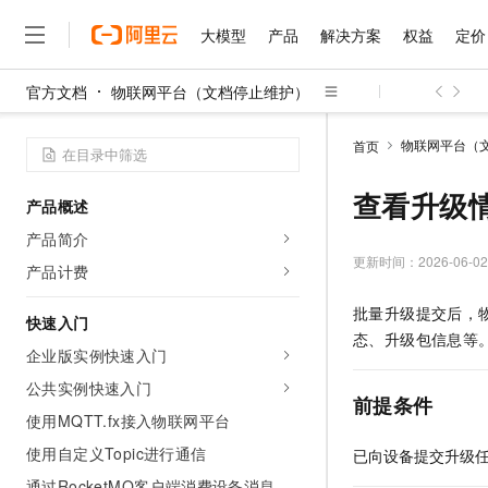
大模型
产品
解决方案
权益
定价
官方文档
物联网平台（文档停止维护）
大模型
产品
解决方案
权益
定价
云市场
伙伴
服务
了解阿里云
精选产品
精选解决方案
普惠上云
产品定价
精选商城
成为销售伙伴
售前咨询
为什么选择阿里云
千问AI平台
物联网平台（
首页
了解云产品的定价详情
大模型服务平台百炼
千问办公，解锁你的工作
普惠上云 官方力荐
分销伙伴
在线服务
网站建设
什么是云计算
大
大模型服务与应用平台
企业级Agent产品，直接
云服务器38元/年起，超
查看升级
产品概述
咨询伙伴
多端小程序
技术领先
云上成本管理
售后服务
千问大模型
Agency Agents：拥
官方推荐返现计划
大模型
产品简介
大模型
精选产品
精选解决方案
Salesforce 国际版订阅
稳定可靠
管理和优化成本
多元化、高性能、安全可靠
推荐新用户得奖励，单订单
更新时间：
2026-06-02
销售伙伴合作计划
产品计费
自助服务
友盟天域
安全合规
人工智能与机器学习
AI
文本生成
无影云电脑
HappyHorse 打造一
云工开物
批量升级提交后，
无影生态合作计划
在线服务
快速入门
观测云
分析师报告
随时随地安全接入的云上超
高校专属算力普惠，学生认
计算
互联网应用开发
Qwen3.8-Max
态、升级包信息等
HOT
Salesforce On Alibaba C
工单服务
企业版实例快速入门
智能体时代全能旗舰模型
Tuya 物联网平台阿里云
研究报告与白皮书
云解析DNS
快速拥有专属 OpenClaw
Consulting Partner 合
大数据
容器
公共实例快速入门
免费试用
短信专区
前提条件
蓝凌 OA
Qwen3.7-Plus
AI 大模型销售与服务生
使用MQTT.fx接入物联网平台
现代化应用
存储
天池大赛
能看、能想、能动手的多模
云原生大数据计算服务 Max
解决方案免费试用 新老
电子合同
使用自定义Topic进行通信
已向设备提交升级
面向分析的企业级SaaS模
最高领取价值200元试用
安全
网络与CDN
AI 算法大赛
Qwen3-VL-Plus
畅捷通
通过RocketMQ客户端消费设备消息