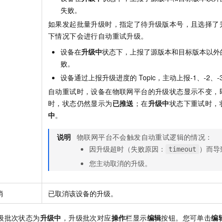
失败。
如果发起批量升级时，指定了待升级版本号，且选择了
下情况下会进行自动重试升级。
设备在
升级中
状态下，上报了源版本和目标版本以外
败。
设备通过上报升级进度的
Topic，主动上报
-1
、
-2
、
-
自动重试时，设备在物联网平台的升级状态显示不变，
时，状态仍然显示为
已推送
；在
升级中
状态下重试时，
中
。
说明
物联网平台不会触发自动重试逻辑的情况：
因升级超时（失败原因：
）而导
timeout
您主动取消的升级。
消
已取消该设备的升级。
级批次状态为
升级中
，升级批次对应
操作
栏显示
编辑
按钮。您可单击
编