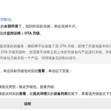
服务生态伙伴
视觉 Coding、空间感知、多模态思考等全面升级
1M上下文，专为长程任务能力而生
云工开物
企业应用
Night Plan 支持 Qwen 3.8-Max
AI 办公
NEW
Red Hat
30+ 款产品免费体验
夜间 5 折，Qwen/Meoo/TokenPlan 客户专享
AI智能应用
科研合作
ERP
堂（旗舰版）
SUSE
台控制台
。
智能客服
AI 应用构建
大模型原生
CRM
2个月
自动承接线索
签的
全部环境
下，找到对应的实例，单击实例卡片。
建站小程序
Qoder
大模型服务平台百炼-应用模版
OA 办公系统
HOT
NEW
选择
监控运维
>
OTA
升级
。
面向真实软件
个人版上线、团队版降价；千问3.8-Max首发发尝鲜
丰富多元化的应用模版和解决方案
力提升
财税管理
模板建站
提供更好的服务，物联网平台改版了原
OTA
升级，新增了升级包版本统
万有无界
大模型服务平台百炼-智能体
400电话
定制建站
OTA
升级页面时，您需要手动将之前上传的升级包与产品进行关联。升
的模型效果
灵活可视化地构建企业级 Agent
升级包只能关联一个产品。详情请参见控制台指引。
方案
广告营销
模板小程序
秒悟
人工智能平台 PAI
定制小程序
云端极速 AI 
新一代 AI 视频生成模型，深度适配广告营销等场景
AI Native 的算法工程平台，一站式完成建模、训练、推理服务部署
，单击目标升级包对应的
查看
，单击以下页签：
APP 开发
建站系统
级批次类型：验证升级包、批量升级。
级批次对应的
查看
，在
批次详情
页的
设备列表
页签下，查看该升级批次下
AI 应用
10分钟微调：让0.6B模型媲美235B模型
多模态数据信
说明
依托云原生高可用架构,实现Dify私有化部署
用1%尺寸在特定领域达到大模型90%以上效果