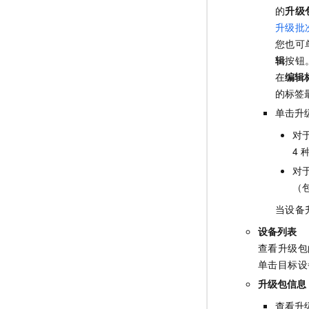
的
升级
升级批
您也可
辑
按钮
在
编辑
的标签
单击升
对
4
对
（
当设备
设备列表
查看升级包
单击目标设
升级包信息
查看升