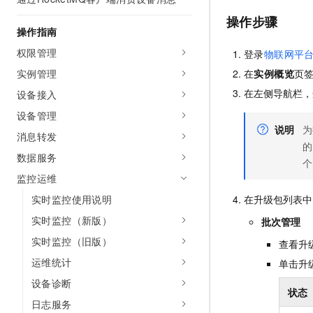
AI 产品 免费试用
网络
安全
云开发大赛
操作步骤
Tableau 订阅
1亿+ 大模型 tokens 和 
操作指南
可观测
入门学习赛
中间件
AI空中课堂在线直播课
权限管理
登录
物联网平
140+云产品 免费试用
大模型服务
上云与迁云
产品新客免费试用，最长1
数据库
实例管理
在
实例概览
页
生态解决方案
千问AI平台-Token Plan
在左侧导航栏，
设备接入
企业出海
大模型ACA认证体验
大数据计算
助力企业全员 AI 认知与能
设备管理
行业生态解决方案
政企业务
说明
为
媒体服务
千问AI平台-模型体验
消息转发
开发者生态解决方案
的
在线体验全尺寸、多种模态
数据服务
企业服务与云通信
个
AI 开发和 AI 应用解决
Happy 系列大模型
监控运维
域名与网站
实时监控使用说明
在升级包列表中
终端用户计算
实时监控（新版）
批次管理
实时监控（旧版）
Serverless
查看升
大模型解决方案
运维统计
单击升
开发工具
快速部署 Dify，高效搭建 
设备诊断
状态
迁移与运维管理
日志服务