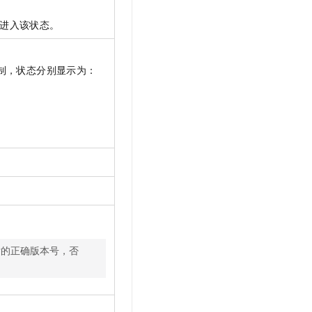
t.diy 一步搞定创意建站
构建大模型应用的安全防护体系
通过自然语言交互简化开发流程,全栈开发支持
通过阿里云安全产品对 AI 应用进行安全防护
进入该状态。
制，状态分别显示为：
后的正确版本号，否