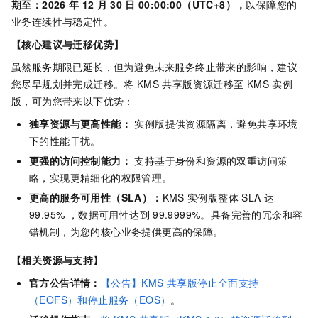
期至：2026
年
12
月
30
日 00:00:00（UTC+8），
以保障您的
业务连续性与稳定性。
【核心建议与迁移优势】
虽然服务期限已延长，但为避免未来服务终止带来的影响，建议
您尽早规划并完成迁移。将
KMS
共享版资源迁移至
KMS
实例
版，可为您带来以下优势：
独享资源与更高性能：
实例版提供资源隔离，避免共享环境
下的性能干扰。
更强的访问控制能力：
支持基于身份和资源的双重访问策
略，实现更精细化的权限管理。
更高的服务可用性（SLA）：
KMS
实例版整体
SLA
达
99.95% ，数据可用性达到
99.9999%。具备完善的冗余和容
错机制，为您的核心业务提供更高的保障。
【相关资源与支持】
官方公告详情：
【公告】KMS
共享版停止全面支持
（EOFS）和停止服务（EOS）
。