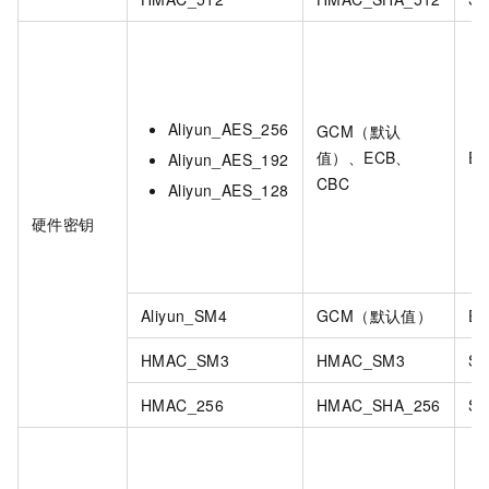
Aliyun_AES_256
GCM（默认
值）、ECB、
EN
Aliyun_AES_192
CBC
Aliyun_AES_128
硬件密钥
Aliyun_SM4
GCM（默认值）
EN
HMAC_SM3
HMAC_SM3
SI
HMAC_256
HMAC_SHA_256
SI