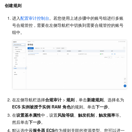
创建规则
进入
配置审计控制台
。若您使用上述步骤中的账号组进行多账
号合规管控，需要
在左侧导航栏中切换到需要合规管控的账号
组中。
在左侧导航栏选择
合规审计
>
规则
，单击
新建规则
。选择名为
ECS
实例被授予实例
RAM
角色
的规则。单击
下一步
。
在
设置基本属性
中，设置
风险等级
、
触发机制
，
触发频率
等。
然后单击
下一步
。
默认选中
云服务器 ECS
作为
规则关联的资源类型。您可以进一