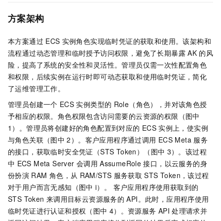
方案架构
本方案通过
ECS
实例角色实现临时凭证的获取和使用。该架构和
流程通过动态管理和临时授予访问权限，避免了长期暴露
AK
的风
险，提高了系统的安全性和灵活性。管理员仅需一次性配置角色
和权限，后续实例在运行时即可动态获取和使用临时凭证，简化
了运维管理工作。
管理员创建一个
ECS
实例类型的
Role（角色），并对该角色授
予相应的权限。角色权限包含访问需要的云资源的权限（图中
1）。管理员将创建好的角色配置到对应的
ECS
实例上，使实例
与角色关联（图中
2）。客户应用程序通过调用
ECS Meta
服务
的接口，获取临时安全凭证（STS Token）（图中
3）。该过程
中
ECS Meta Server
会调用
AssumeRole
接口，以云服务的身
份扮演
RAM
角色，从
RAM/STS
服务获取
STS Token，该过程
对于用户而言无感知（图中
i）。 客户应用程序使用获取到的
STS Token
来调用目标云资源服务的
API。此时，应用程序使用
临时凭证进行认证和授权（图中
4）。资源服务
API
处理请求并