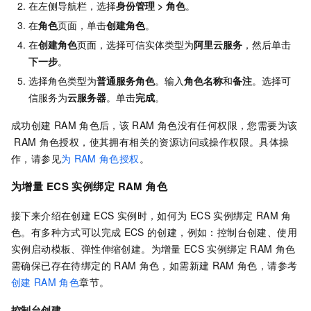
在左侧导航栏，选择
身份管理
>
角色
。
在
角色
页面，单击
创建角色
。
在
创建角色
页面，选择可信实体类型为
阿里云服务
，然后单击
下一步
。
选择角色类型为
普通服务角色
。输入
角色名称
和
备注
。选择可
信服务为
云服务器
。单击
完成
。
成功创建
RAM
角色后，该
RAM
角色没有任何权限，您需要为该
RAM
角色授权，使其拥有相关的资源访问或操作权限。具体操
作，请参见
为
RAM
角色授权
。
为增量
ECS
实例绑定
RAM
角色
接下来介绍在创建
ECS
实例时，如何为
ECS
实例绑定
RAM
角
色。有多种方式可以完成
ECS
的创建，例如：控制台创建、使用
实例启动模板、弹性伸缩创建。为增量
ECS
实例绑定
RAM
角色
需确保已存在待绑定的
RAM
角色，如需新建
RAM
角色，请参考
创建
RAM
角色
章节。
控制台创建