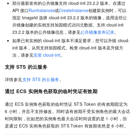
部分最新发布的公共镜像支持
cloud-init 23.2.2
版本。在通过
API
接口
RunInstances
或
CreateInstance
创建新实例时，可以
指定
ImageId
选择
cloud-init 23.2.2
版本的镜像，选用这些公
共镜像创建的实例支持加固模式访问元数据。支持
cloud-init
23.2.2
版本的公共镜像信息，请参见
公共镜像发布记录
。
如果已有实例的
cloud-init
版本不满足要求，您可以升级
cloud-
init
版本，从而支持加固模式。检查
cloud-init
版本及升级方
法，请参见
安装
cloud-init
。
支持
STS
的云服务
详情参见
支持
STS
的云服务
。
通过
ECS
实例角色获取的临时凭证有效期
通过
ECS
实例角色获取的临时凭证
STS Token
的有效期固定为
6
小时，并且不支持修改。同时该有效期不受实例角色的最大会话
时间限制，比如您的实例角色最大会话时间设置的是
1
小时，但
是通过
ECS
实例角色获取的
STS Token
有效期依然是
6
小时。