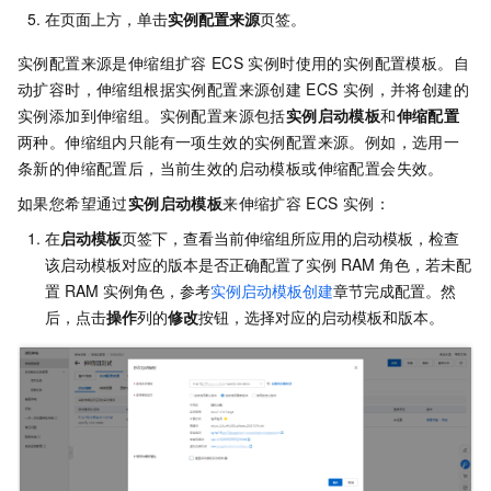
在页面上方，单击
实例配置来源
页签。
实例配置来源是伸缩组扩容
ECS
实例时使用的实例配置模板。自
动扩容时，伸缩组根据实例配置来源创建
ECS
实例，并将创建的
实例添加到伸缩组。实例配置来源包括
实例启动模板
和
伸缩配置
两种。伸缩组内只能有一项生效的实例配置来源。例如，选用一
条新的伸缩配置后，当前生效的启动模板或伸缩配置会失效。
如果您希望通过
实例启动模板
来伸缩扩容
ECS
实例：
在
启动模板
页签下，查看当前伸缩组所应用的启动模板，检查
该启动模板对应的版本是否正确配置了实例
RAM
角色，若未配
置
RAM
实例角色，参考
实例启动模板创建
章节完成配置。然
后，点击
操作
列的
修改
按钮，选择对应的启动模板和版本。