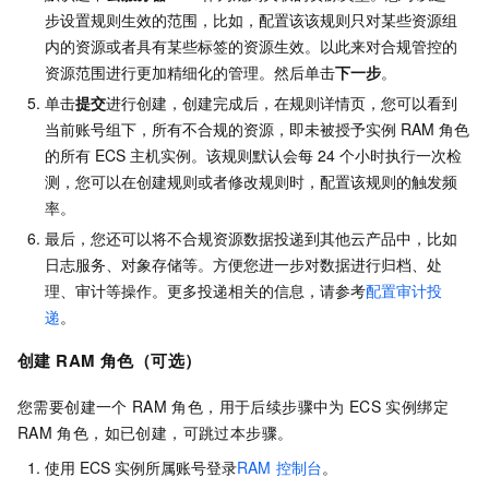
步设置规则生效的范围，比如，配置该该规则只对某些资源组
内的资源或者具有某些标签的资源生效。以此来对合规管控的
资源范围进行更加精细化的管理。然后单击
下一步
。
单击
提交
进行创建，创建完成后，在规则详情页，您可以看到
当前账号组下，所有不合规的资源，即未被授予实例
RAM
角色
的所有
ECS
主机实例。该规则默认会每 24 个小时执行一次检
测，您可以在创建规则或者修改规则时，配置该规则的触发频
率。
最后，您还可以将不合规资源数据投递到其他云产品中，比如
日志服务、对象存储等。方便您进一步对数据进行归档、处
理、审计等操作。更多投递相关的信息，请参考
配置审计投
递
。
创建
RAM
角色（可选）
您需要创建一个
RAM
角色，用于后续步骤中为
ECS
实例绑定
RAM
角色，如已创建，可跳过本步骤。
使用
ECS
实例所属账号登录
RAM
控制台
。