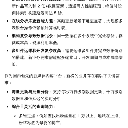
新作品写入和
2
亿+数据更新，遭遇写入性能瓶颈，峰值时段
倒排索引构建延迟高达
5
秒。
在线分析库更新能力差
：高频更新场景下延迟显著，大规模多
表聚合操作依赖预计算临时表。
架构复杂导致数据冗余
：同一数据在多个系统中冗余存储，存
储成本高，资源利用率低。
多组件运维和开发复杂度高
：需要运维多组件并完成数据链路
的搭建。新业务需求需适配多端接口，开发周期与成本成倍增
长。
作为国内领先的新媒体内容平台，新榜的业务存在着以下关键需
求：
海量更新与批量分析
：支持每秒万行级别数据更新、千万级别
数据量和低延迟的实时分析。
综合且灵活的查询能力
：
多维过滤：例如查找出粉丝量在
1
万以上、地域在上海、
粉丝标签为母婴的博主。