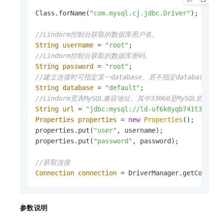
Class.forName(
"com.mysql.cj.jdbc.Driver"
);

//Lindorm控制台获取的数据库用户名。
String
username
=
"root"
//Lindorm控制台获取的数据库密码。
String
password
=
"root"
//建立连接时可指定某一database。若不指定database，
String
database
=
"default"
//Lindorm宽表MySQL兼容地址。其中33060是My
String
url
=
"jdbc:mysql://ld-uf6k8yqb741t3***
Properties
properties
=
new
Properties
();

properties.put(
"user"
, username);

properties.put(
"password"
, password);

//获取连接
Connection
connection
=
 DriverManager.getConne
参数说明