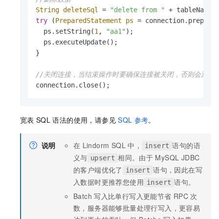
String
deleteSql
=
"delete from "
 + tableName 
try
 (
PreparedStatement
ps
=
 connection.prepareS
  ps.setString(
1
, 
"aa1"
);

  ps.executeUpdate();

}

//关闭连接，当结束操作时要确保连接被关闭，否则会造成
connection.close();
宽表
SQL
语法的使用，请参见
SQL
参考
。
说明
在
Lindorm SQL
中，
语句的语
insert
义与
相同。由于
MySQL JDBC
upsert
的客户端优化了
语句，因此在写
insert
入数据时更推荐您使用
语句。
insert
Batch
写入比单行写入更能节省
RPC
次
数，服务器能够批量处理行写入，更容易