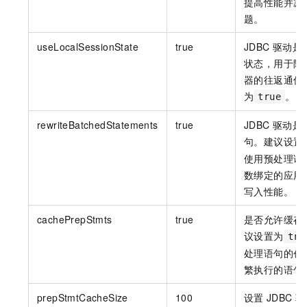
提高性能并减
题。
useLocalSessionState
true
JDBC
驱动是
状态，用于降
器的往返通信
为
。
true
rewriteBatchedStatements
true
JDBC
驱动是
句。建议设置
使用预处理语
数绑定的应用
写入性能。
cachePrepStmts
true
是否允许缓存
议设置为
tru
处理语句的创
繁执行的语句
prepStmtCacheSize
100
设置
JDBC
驱