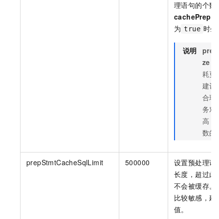
理语句的个数
cachePrepSt
为
时生
true
说明
prep
ze
耗更
建议
合理
务对
高，
数的
prepStmtCacheSqlLimit
500000
设置预处理语
长度，超过此
不会被缓存。
比较敏感，建
值。