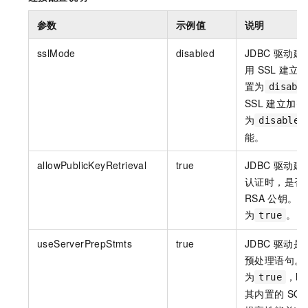
参数
示例值
说明
sslMode
disabled
JDBC
驱动建
用
SSL
建立
置为
disabl
SSL
建立加密
为
disabled
能。
allowPublicKeyRetrieval
true
JDBC
驱动建
认证时，是否
RSA
公钥。建
为
。
true
useServerPrepStmts
true
JDBC
驱动是
预处理语句。
为
，即
true
其内置的
SQL