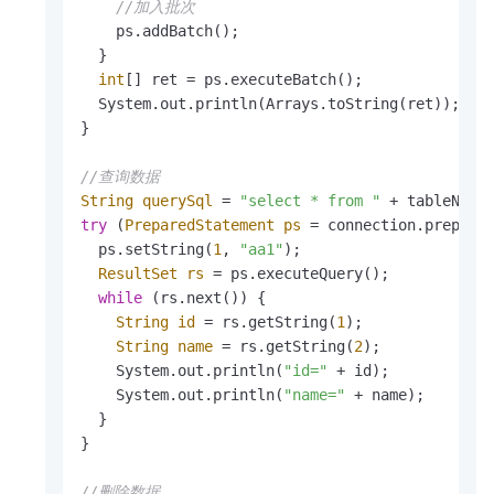
//加入批次
    ps.addBatch();

  }

int
[] ret = ps.executeBatch();

  System.out.println(Arrays.toString(ret));

}

//查询数据
String
querySql
=
"select * from "
 + tableName
try
 (
PreparedStatement
ps
=
 connection.prepareS
  ps.setString(
1
, 
"aa1"
);

ResultSet
rs
=
 ps.executeQuery();

while
 (rs.next()) {

String
id
=
 rs.getString(
1
);

String
name
=
 rs.getString(
2
);

    System.out.println(
"id="
 + id);

    System.out.println(
"name="
 + name);

  }

}

//删除数据