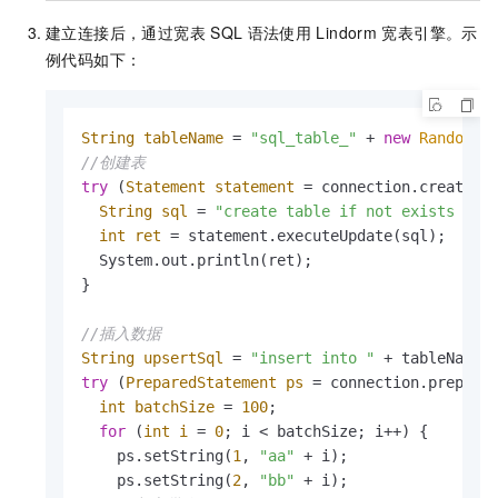
建立连接后，通过宽表
SQL
语法使用
Lindorm
宽表引擎。示
例代码如下：
String
tableName
=
"sql_table_"
 + 
new
Random
()
//创建表
try
 (
Statement
statement
=
 connection.createSta
String
sql
=
"create table if not exists "
 +
int
ret
=
 statement.executeUpdate(sql);

  System.out.println(ret);

}

//插入数据
String
upsertSql
=
"insert into "
 + tableName 
try
 (
PreparedStatement
ps
=
 connection.prepareS
int
batchSize
=
100
;

for
 (
int
i
=
0
; i < batchSize; i++) {

    ps.setString(
1
, 
"aa"
 + i);

    ps.setString(
2
, 
"bb"
 + i);
