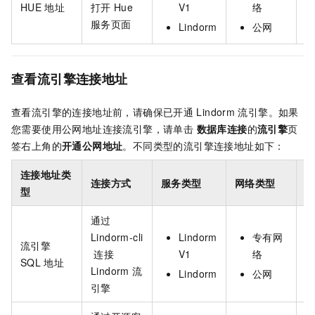
HUE
地址
打开
Hue
V1
络
H
服务页面
Lindorm
公网
查看流引擎连接地址
查看流引擎的连接地址前，请确保已开通
Lindorm
流引擎。如果
您需要使用公网地址连接流引擎，请单击
数据库连接
的
流引擎
页
签右上角的
开通公网地址
。不同类型的流引擎连接地址如下：
连接地址类
连接方式
服务类型
网络类型
型
通过
Lindorm-cli
Lindorm
专有网
Li
流引擎
连接
V1
络
SQL
地址
Lindorm
流
Lindorm
公网
引擎