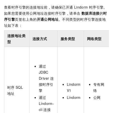
查看时序引擎的连接地址前，请确保已开通
Lindorm
时序引擎。
如果您需要使用公网地址连接时序引擎，请单击
数据库连接
的
时
序引擎
页签右上角的
开通公网地址
。不同类型的时序引擎连接地
址如下表：
连接地址类
连接方式
服务类型
网络类型
型
通过
JDBC
Driver
连
接时序引
Lindorm
专有网
时序
SQL
擎
V1
络
地址
通过
Lindorm
公网
Lindorm-
cli
连接