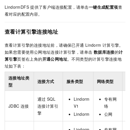
LindormDFS
提供了客户端连接配置，请单击
一键生成配置项
查
看对应的配置内容。
查看计算引擎连接地址
查看计算引擎的连接地址前，请确保已开通
Lindorm
计算引擎。
如果您需要使用公网地址连接计算引擎，请单击
数据库连接
的
计
算引擎
页签右上角的
开通公网地址
。不同类型的计算引擎连接地
址如下表：
连接地址类
连接方式
服务类型
网络类型
型
通过
SQL
Lindorm
专有网
J
JDBC
连接
连接计算引
V1
络
擎
Lindorm
公网
Lindorm
专有网