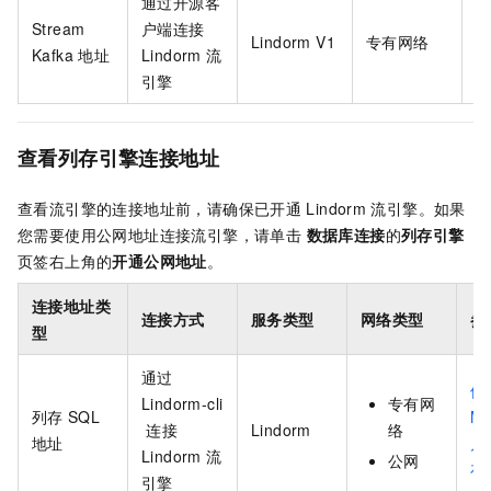
通过开源客
Stream
户端连接
Lindorm V1
专有网络
Kafka 地址
Lindorm
流
L
引擎
查看列存引擎连接地址
查看流引擎的连接地址前，请确保已开通
Lindorm
流引擎。如果
您需要使用公网地址连接流引擎，请单击
数据库连接
的
列存引擎
页签右上角的
开通公网地址
。
连接地址类
连接方式
服务类型
网络类型
参
型
通过
使
Lindorm-cli
专有网
列存
SQL
M
连接
Lindorm
络
地址
户
Lindorm
流
公网
存
引擎