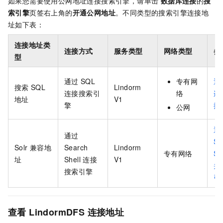
如果您需要使用公网地址连接搜索引擎，请单击
数据库连接
的
搜
索引擎
页签右上角的
开通公网地址
。不同类型的搜索引擎连接地
址如下表：
连接地址类
连接方式
服务类型
网络类型
参
型
通过
SQL
专有网
通
搜索
SQL
Lindorm
连接搜索引
络
连
地址
V1
擎
搜
公网
通
通过
Se
Solr
兼容地
Search
Lindorm
专有网络
Sh
址
Shell
连接
V1
并
搜索引擎
引
查看
LindormDFS
连接地址