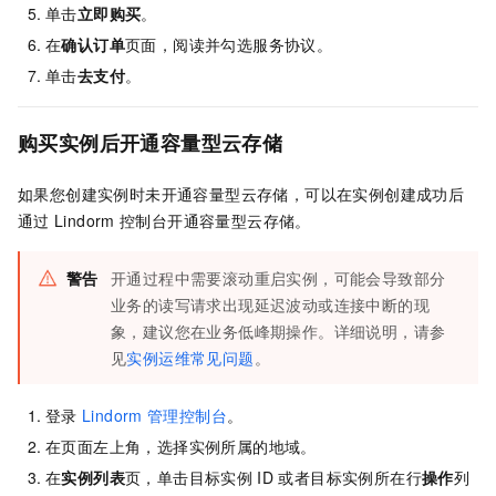
单击
立即购买
。
在
确认订单
页面，阅读并勾选服务协议。
单击
去支付
。
购买实例后开通容量型云存储
如果您创建实例时未开通容量型云存储，可以在实例创建成功后
通过
Lindorm
控制台开通容量型云存储。
警告
开通过程中需要滚动重启实例，可能会导致部分
业务的读写请求出现延迟波动或连接中断的现
象，建议您在业务低峰期操作。详细说明，请参
见
实例运维常见问题
。
登录
Lindorm
管理控制台
。
在页面左上角，选择实例所属的地域。
在
实例列表
页，单击目标实例
ID
或者目标实例所在行
操作
列